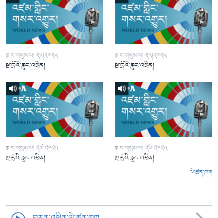
ཟླ་བ་གསུམ་པ། ༢༩།༢༠༢༥
ཟླ་བ་གསུམ་པ། ༢༨།༢༠༢༥
སྔ་དྲོའི་རླུང་འཕྲིན།
སྔ་དྲོའི་རླུང་འཕྲིན།
ཟླ་བ་གསུམ་པ། ༢༧།༢༠༢༥
ཟླ་བ་གསུམ་པ། ༢༦།༢༠༢༥
སྔ་དྲོའི་རླུང་འཕྲིན།
སྔ་དྲོའི་རླུང་འཕྲིན།
ལེ་ཚན་ཁག
བརྙན་འཕྲིན་ལེ་ཚན་ཁག