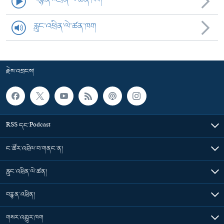
རླུང་འཕྲིན་ལེ་ཚན་ཁག
རྗེས་འབྲངས།
RSS དང་Podcast
ང་ཚོར་འབྲེལ་བ་གནང་ན།
རླུང་འཕྲིན་ལེ་ཚན།
བརྙན་འཕྲིན།
གསར་འགྱུར་ཁག