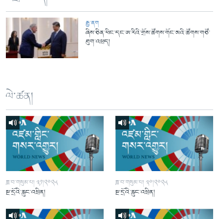
རྒྱ་ནག
ཞིས་ཅིན་ཕིང་དང་ཨ་རིའི་གྲོས་ཚོགས་གོང་མའི་ཚོགས་གཙོ་
ཐུག་འཕྲད།
ལེ་ཚན།
ཟླ་བ་གསུམ་པ། ༣༡།༢༠༢༥
ཟླ་བ་གསུམ་པ། ༣༠།༢༠༢༥
སྔ་དྲོའི་རླུང་འཕྲིན།
སྔ་དྲོའི་རླུང་འཕྲིན།