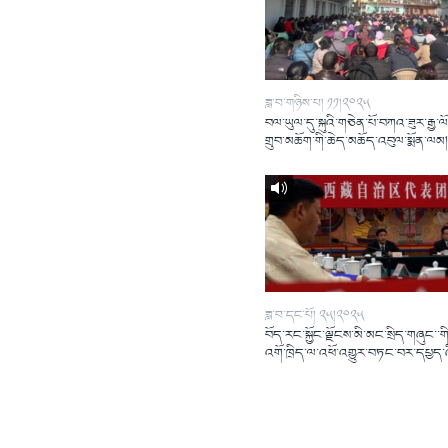
ཟླ་བ་གཉིས་པ། ༡༡།༢༠༢༥
བལ་ཡུལ་དུ་སྐུའི་གཅེན་པོ་བཀའ་ཟུར་རྒྱ་ལ
གྲུབ་མཆོག་གི་ཆེད་མཆོད་འབུལ་སྨོན་ལམ
ཟླ་བ་དང་པོ། ༢༥།༢༠༢༥
བོད་རང་སྐྱོང་ལྗོངས་མི་མང་སྲིད་གཞུང་་གི
འགོ་ཁྲིད་ལ་འཕོ་འགྱུར་བཏང་བར་དཔྱད་