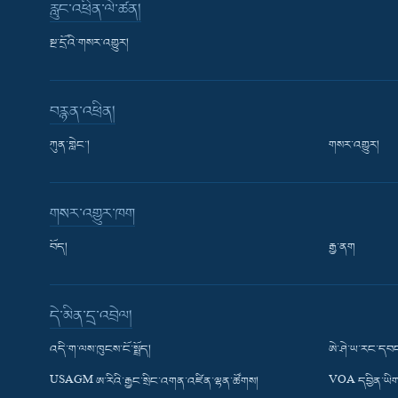
རླུང་འཕྲིན་ལེ་ཚན།
སྔ་དྲོའི་གསར་འགྱུར།
བརྙན་འཕྲིན།
ཀུན་གླེང་།
གསར་འགྱུར།
གསར་འགྱུར་ཁག
བོད།
རྒྱ་ནག
Learning English
དེ་མིན་དྲ་འབྲེལ།
རྗེས་འབྲངས།
འདི་ག་ལས་ཁུངས་ངོ་སྤྲོད།
ཨེ་ཤེ་ཡ་རང་དབང
USAGM ཨ་རིའི་རྒྱང་སྲིང་འགན་འཛིན་ལྷན་ཚོགས།
VOA དབྱིན་ཡིག