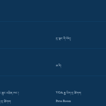
དྲ་སྣང་གི་བོད།
ཨ་རི།
་རླུང་འཕྲིན་ཁང་།
VOA རྒྱ་ཡིག་དྲ་ཚིགས།
་དྲ་ཚིགས།
Press Room