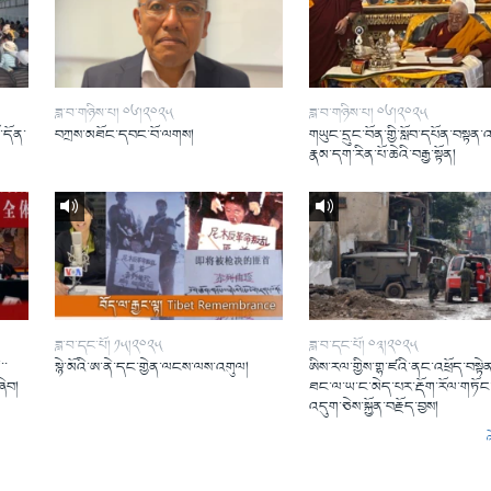
ཟླ་བ་གཉིས་པ། ༠༦།༢༠༢༥
ཟླ་བ་གཉིས་པ། ༠༦།༢༠༢༥
ོ་དོན་
བཀྲས་མཐོང་དབང་བོ་ལགས།
གཡུང་དྲུང་བོན་གྱི་སློབ་དཔོན་བསྟན་
།
རྣམ་དག་རིན་པོ་ཆེའི་བརྒྱ་སྟོན།
ཟླ་བ་དང་པོ། ༡༥།༢༠༢༥
ཟླ་བ་དང་པོ། ༠༣།༢༠༢༥
་་
སྙེ་མོའི་ཨ་ནེ་དང་གྱེན་ལངས་ལས་འགུལ།
ཨིས་རལ་གྱིས་གྷ་ཛའི་ནང་འཕྲོད་བསྟེན
ཞིབ།
ཐང་ལ་ཡ་ང་མེད་པར་རྡོག་རོལ་གཏོང་
འདུག་ཅེས་སྐྱོན་བརྗོད་བྱས།