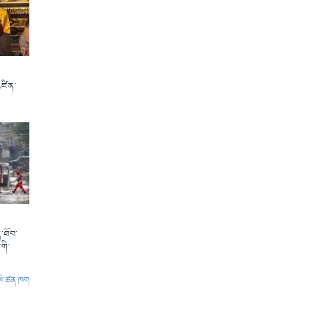
འཛིན་
་ཐོབ་
གི་
ལེ་ཚན་ཁག