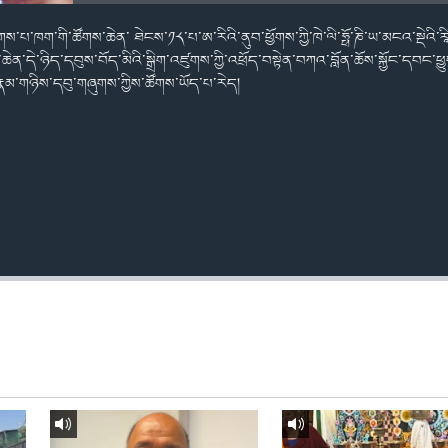
གས་པ་ཁག་གི་ཚོགས་ཆེན་ ཐེངས་༡༨་པ་ཨ་རིའི་ནུབ་ཕྱོགས་ཀྱི་ཁེ་ལི་ཧྥོ་ཎི་ཡ་མངའ་སྡེའི་རཱི་
ཆེན་དེ་ཉིད་དབུས་བོད་མིའི་སྒྲིག་འཛུགས་ཀྱི་འཕྲོད་བསྟེན་བཀའ་བློན་ཆོས་སྐྱོང་དབང་ཕྱུ
་རྣམ་གཉིས་དབུ་གཞུགས་ཀྱིས་ཚོགས་ཡོད་པ་རེད།