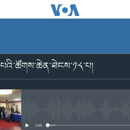
མངགས་ལེན།
ད་པའི་ཚོགས་ཆེན་ཐེངས་༡༨་པ།
མངགས་ལེན།
No media source currently availabl
0:00