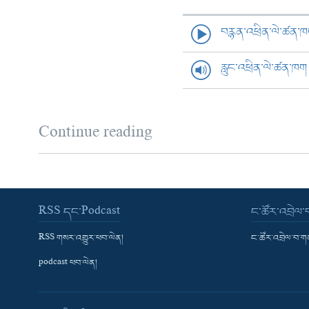
བརྙན་འཕྲིན་ལེ་ཚན་
རླུང་འཕྲིན་ལེ་ཚན་ཁག
Continue reading
RSS དང་Podcast
ང་ཚོར་འབྲེལ
RSS གསར་འགྱུར་ཕབ་ལེན།
ང་ཚོར་འབྲེལ་བ་
podcast ཕབ་ལེན།