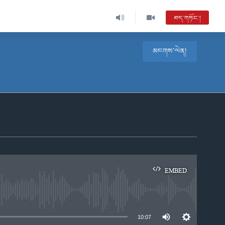
ཐད་གཏོང་།
མངགས་ལེན།
EMBED
e
10:07