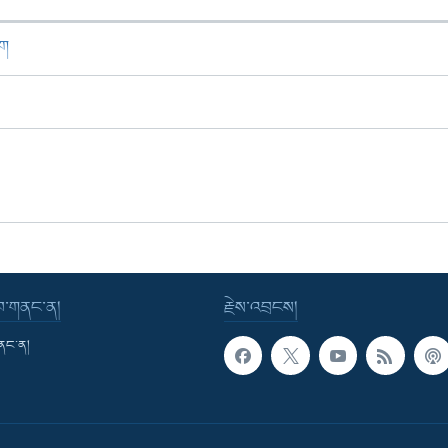
ཁག
་བ་གནང་ན།
རྗེས་འབྲངས།
གནང་ན།