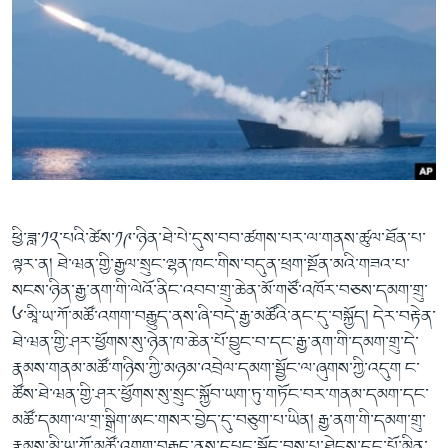
ཕྱི་ཟླ་༡༢་པའི་ཚེས་༡༩་ཉིན་ཐེ་པེ་དུས་བབ་ཚགས་པར་ལ་གནས་ཚུལ་ཐོན་པ་
ལྟར་ན། ཐེ་ཝན་གྱི་རྒྱལ་སྲུང་ལྷན་ཁང་གིས་བདུན་ཕྲག་སྔོན་མའི་གཟའ་པ་
སངས་ཉིན་རྒྱ་ནག་གི་ལེའོ་ནིང་འབབ་གྲུ་ཆེན་མོ་གཙོ་འཁོར་བཅས་དམག་གྲུ་
༦་མཱི་ཡ་ཀོ་མཚོ་འགག་བརྒྱུད་ནས་ཞི་བདེ་རྒྱ་མཚོའི་ནང་དུ་བསྐྱོད། དེར་བརྟེན་
ཐེ་ཝན་གྱི་ཤར་ཕྱོགས་སུ་ཉེན་ཁ་ཆེན་པོ་བྱུང་བ་དང་རྒྱ་ནག་གི་དམག་གྲུ་དེ་
རྣམས་གནམ་མཚོ་གཉིས་ཀྱི་མཉམ་འབྲེལ་དམག་སྦྱོང་ལ་ཞུགས་ཀྱི་འདུག ང་
ཚོས་ཐེ་ཝན་གྱི་ཤར་ཕྱོགས་སུ་སྲུང་སྐྱོབ་ཡག་ཏུ་གཏོང་བར་གནམ་དམག་དང་
མཚོ་དམག་ལ་གྲ་སྒྲིག་ཨང་གསར་བྱེད་དུ་བཅུག་པ་ཡིན། རྒྱ་ནག་གི་དམག་གྲུ་
རྣམས་མཱི་ཡ་ཀོ་མཚོ་འགག་བརྒྱུད་ནས་དཔུང་སྐྱོད་བྱས་པ་ཐེངས་དང་པོ་མིན་