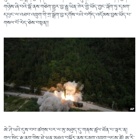
གཉིས་ཞི་བའི་སྒོ་ནས་གཅིག་གྱུར་བྱ་རྒྱུ་ཡིན་ཟེར་གྱི་ཡོད་ཀྱང་ལྐོག་ཏུ་དམག་
དཔུང་ལ་འཐབ་འཁྲུག་གི་གྲ་སྒྲིག་བྱ་དགོས་པའི་བཀོད་འདོམས་བྱས་ཡོད་པ་
གསལ་པོ་རེད་ཅེས་བསྟན།།
ཨེ་ཤི་ཡའི་དུས་བབ་ཚགས་པར་ལ་མུ་མཐུད་དུ་གནས་ཚུལ་ཐོན་པ་ལྟར་ན།
གལ་སྲིད་རྒྱ་ནག་གིས་ཐེ་ཝན་མཐའ་བསྐོར་ནས་དམག་འཁྲུག་ལངས་ཚེ། ཨ་རི་