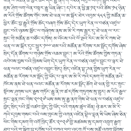
ཝན་ལ་མཚོན་ཆ་ཕྱིར་ཚོང་དང་རྒྱ་ནག་གི་བཙན་འཛུལ་འགོག་རྒྱུའི་འཐབ་
ཇུས་ཤིག་ལག་ལེན་བསྟར་རྒྱུ་ཡིན་ཞིང་། དཔེར་ན་ཕྱི་ཟླ་༡༢་པའི་ཚེས་༡༥་ཉིན་
ཨ་རིའི་གྲོས་ཚོགས་གོང་མས་ཐེ་ཝན་ལ་ཨ་སྒོར་ཐེར་འབུམ་༨༥༨་ཀྱི་མཚོན་ཆ་
ཕྱིར་ཚོང་བྱ་རྒྱུའི་གྲོས་ཆོད་བཞག གྲོས་ཆོད་དེར་ཡུཀ་རེན་ལ་བཙན་འཛུལ་
བྱུང་བའི་ཉམས་མྱོང་ལ་གཞིགས་ནས་ཨ་མི་རི་ཀས་མྱུར་དུ་ཐེ་ཝན་ལ་རང་
སྲུང་གི་མཚོན་ཆ་བཙོང་དགོས། མ་འོངས་པའི་ལོ་ལྔའི་རིང་ཨ་མི་རི་ཀས་ཐེ་
ཝན་ལ་ཨ་སྒོར་དུང་ཕྱུར་༡༠༠་ཐམ་པའི་མཚོན་ཆ་རོགས་རམ་སྤྲོད་དགོས་ཞེས་
སྲིད་དོན་ཚོགས་པ་གཉིས་གྲོས་འཆམ་བྱུང་། ཨ་རིའི་གྲོས་ཚོགས་ཀྱིས་གཏན་
འབེབས་བྱས་པའི་ཁྲིམས་ཡིག་དེར་ཡུཀ་རེན་ལ་བཙན་འཛུལ་བྱུང་བ་ལྟར་ཐེ་
ཝན་ལའང་བཙན་འཛུལ་འབྱུང་སྲིད། སྲིད་འཛིན་བྷ་ཌན་གྱིས་ཡུཀ་རེན་ལ་
མཚོན་ཆ་རོགས་རམ་སྤྲོད་ཀྱི་ཡོད་པ་ལྟར་ཨ་མི་རི་ཀའི་དམག་གི་མཚོན་ཆའི་
ཁོངས་ནས་ཐེ་ཝན་ལའང་མཚོན་ཆ་རོགས་རམ་སྤྲོད་ཆོག ཐེ་ཝན་གྱི་རང་སྲུང་
སྟོབས་ཤུགས་ཡར་རྒྱས་གཏོང་རྒྱུ་ནི་ཁ་ཚ་དགོས་གཏུགས་སུ་གྱུར། ཨ་རིའི་རྒྱལ་
སྲུང་ལྷན་ཁང་གིས་༢༠༢༧་ཡས་མས་སུ་རྒྱ་ནག་གིས་ཐེ་ཝན་ལ་བཙན་འཛུལ་
བྱེད་སྲིད་པའི་བློ་འཚབ་བྱེད་ཀྱི་ཡོད་པའི་གནས་ཚུལ་ཐོན། ཉེ་ཆར་ཨ་མི་རི་
ཀའི་དབུས་གསང་བའི་ལས་ཁུངས་ཀྱི་འགན་འཛིན་བྷིལ་བྷན་སི་ཡིས་ཞིས་ཅིན་
ཕིང་གིས་དམག་གི་འགོ་ཁྲིད་ཚོར་༢༠༢༧་གྱི་མཚམས་སུ་དམག་འཁྲུག་རྒྱག་
ཐུབ་པའི་གྲ་སྒྲིག་བྱ་དགོས་པའི་བཀའ་ཕབ་འདུག ཁོ་པས་མཚོ་འགག་ཕྱོགས་