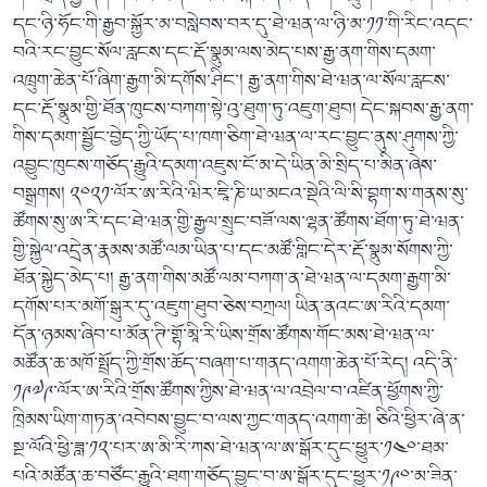
དང་ཉི་ཧོང་གི་རྒྱབ་སྐྱོར་མ་བསླེབས་བར་དུ་ཐེ་ཝན་ལ་ཉི་མ་༡༡་གི་རིང་འདང་
བའི་རང་བྱུང་སོལ་རླངས་དང་རྡོ་སྣུམ་ལས་མེད་པས་རྒྱ་ནག་གིས་དམག་
འཁྲུག་ཆེན་པོ་ཞིག་རྒྱག་མི་དགོས་ཤིང་། རྒྱ་ནག་གིས་ཐེ་ཝན་ལ་སོལ་རླངས་
དང་རྡོ་སྣུམ་གྱི་ཐོན་ཁུངས་བཀག་སྟེ་འུ་ཐུག་ཏུ་འཇུག་ཐུབ། དེང་སྐབས་རྒྱ་ནག་
གིས་དམག་སྦྱོང་བྱེད་ཀྱི་ཡོད་པ་ཁག་ཅིག་ཐེ་ཝན་ལ་རང་བྱུང་ནུས་ཤུགས་ཀྱི་
འབྱུང་ཁུངས་གཅོད་རྒྱུའི་དམག་འཇུས་ངོ་མ་དེ་ཡིན་མི་སྲིད་པ་མིན་ཞེས་
བསྒྲགས། ༢༠༢༡་ལོར་ཨ་རིའི་ཝིར་ཇཱི་ཎི་ཡ་མངའ་སྡེའི་ལི་སི་བྷག་ས་གནས་སུ་
ཚོགས་སུ་ཨ་རི་དང་ཐེ་ཝན་གྱི་རྒྱལ་སྲུང་བཟོ་ལས་ལྷན་ཚོགས་ཐོག་ཏུ་ཐེ་ཝན་
གྱི་སྐྱེལ་འདྲེན་རྣམས་མཚོ་ལམ་ཡིན་པ་དང་མཚོ་གླིང་དེར་རྡོ་སྣུམ་སོགས་ཀྱི་
ཐོན་སྐྱེད་མེད་པ། རྒྱ་ནག་གིས་མཚོ་ལམ་བཀག་ན་ཐེ་ཝན་ལ་དམག་རྒྱག་མི་
དགོས་པར་མགོ་སྒུར་དུ་འཇུག་ཐུབ་ཅེས་བཀྲལ། ཡིན་ནའང་ཨ་རིའི་དམག་
དོན་ཉམས་ཞིབ་པ་མོན་ཊི་གྷོ་མཱི་རི་ཡིས་གྲོས་ཚོགས་གོང་མས་ཐེ་ཝན་ལ་
མཚོན་ཆ་མཁོ་སྤྲོད་ཀྱི་གྲོས་ཆོད་བཞག་པ་གནད་འགག་ཆེན་པོ་རེད། འདི་ནི་
༡༩༧༩་ལོར་ཨ་རིའི་གྲོས་ཚོགས་ཀྱིས་ཐེ་ཝན་ལ་འབྲེལ་བ་འཛིན་ཕྱོགས་ཀྱི་
ཁྲིམས་ཡིག་གཏན་འབེབས་བྱུང་བ་ལས་ཀྱང་གནད་འགག་ཆེ། ཅིའི་ཕྱིར་ཞེ་ན་
སྔ་ལོའི་ཕྱི་ཟླ་༡༢་པར་ཨ་མི་རི་ཀས་ཐེ་ཝན་ལ་ཨ་སྒོར་དུང་ཕྱུར་༡༤༠་ཐམ་
པའི་མཚོན་ཆ་བཙོང་རྒྱུའི་ཐག་གཅོད་བྱུང་བ་ཨ་སྒོར་དུང་ཕྱུར་༡༩༠་མ་ཟིན་