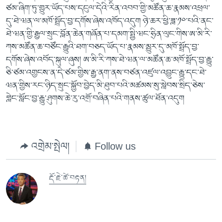
ཙམ་ཞིག་ཏུ་གྱུར་ཡོད་པས་དངུལ་དེའི་རིན་འབབ་གྱི་མཚོན་ཆ་རྣམས་འཕྲལ་
དུ་ཐེ་ཝན་ལ་མཁོ་སྤྲོད་བྱ་དགོས་ཞེས་འཁོད་འདུག ཉེ་ཆར་ཕྱི་ཟླ་༡༠་པའི་ནང་
ཐེ་ཝན་གྱི་རྒྱལ་སྲུང་བློན་ཆེན་གཞོན་པ་དམག་སྤྱི་ཝང་ཧྲིན་ལུང་གིས་ཨ་མི་རི་
ཀས་མཚོན་ཆ་བཙོང་རྒྱུའི་ཐག་བཅད་ཡོད་པ་རྣམས་མྱུར་དུ་མཁོ་སྤྲོད་བྱ་
དགོས་ཞེས་འབོད་སྐུལ་ཞུས། ཨ་མི་རི་ཀས་ཐེ་ཝན་ལ་མཚོན་ཆ་མཁོ་སྤྲོད་བྱ་རྒྱུ་
ཅི་ཙམ་འགྱངས་ན་དེ་ཙམ་གྱིས་རྒྱ་ནག་ནས་བཙན་འཛུལ་འབྱུང་རྒྱུ་དང་ཐེ་
ཝན་གྱིས་རང་ཉིད་སྲུང་སྐྱོབ་བྱེད་མི་ཐུབ་པའི་མཚམས་སུ་སླེབས་སྲིད་ཅེས་
གླེང་སློང་བྱ་རྒྱུ་ཤུགས་ཆེ་རུ་འགྲོ་བཞིན་པའི་གནས་ཚུལ་ཐོན་འདུག
འགྲེམ་སྤེལ།
Follow us
རྡོ་རྗེ་ཚེ་བརྟན།