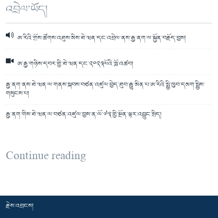
འབྲེལ་ཡོད།
ཨ་རིའི་གྲོས་ཚོགས་འཐུས་མིས་ཐེ་ཝན་དང་འབྲེལ་ནས་རྒྱ་ནག་ལ་སྐྱོན་བརྗོད་བྱས།
ཨ་རྒྱ་གཉིས་དབར་གྱི་ཐེ་ཝན་དང་༢༠༢༣ལོའི་བློ་འཚབ།
རྒྱ་ནག་ནས་ཐེ་ཝན་ལ་གནས་སྐབས་བཙན་འཛུལ་བྱེད་ཐུབ་རྒྱུ་མིན་པ་ཨ་རིའི་སྤྱི་ཁྱབ་དམག་སྤྱིས་
གསུངས་པ།
རྒྱ་ནག་གིས་ཐེ་ཝན་ལ་བཙན་འཛུལ་བྱས་ན་ལོ་༧༣་གྱི་སྔོན་ལྟར་འབྱུང་སྲིད།
Continue reading
རྗེས་འབྲངས།