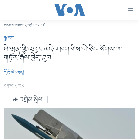
ངོ་
འཕྲད་
བདེ་
གཟའ་པ་སངས་ ༢༠༢༦-༠༨-༠༧
བའི་
བོད།
རྒྱ་ནག
དྲ་
མདུན་ངོས།
ཐེ་ཝན་གྱི་འཕུར་མདེལ་ཁག་གིས་པེ་ཅིང་སོགས་ལ་
འབྲེལ།
གཏོར་རྒོལ་བྱེད་ཐུབ།
ཨ་རི།
གཞུང་
དངོས་
རྒྱ་ནག
རྡོ་རྗེ་ཚེ་བརྟན།
ལ་
འཛམ་གླིང་།
ཐད་
༢༡།༡༢།༢༠༢༢
བསྐྱོད།
ཧི་མ་ལ་ཡ།
དཀར་
འགྲེམ་སྤེལ།
བརྙན་འཕྲིན།
ཆག་
ལ་
རླུང་འཕྲིན།
ཀུན་གླེང་གསར་འགྱུར།
ཐད་
གསར་འགོད་རང་དབང་།
བསྐྱོད།
ཀུན་གླེང་།
སྔ་དྲོའི་གསར་འགྱུར།
ཐད་
དྲ་སྣང་གི་བོད།
དགོང་དྲོའི་གསར་འགྱུར།