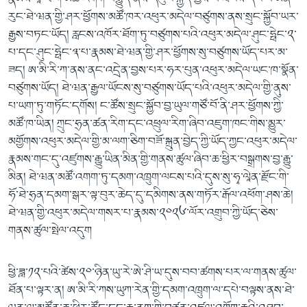
རུང་ཐེ་ཝན་གྱི་ཤར་ཕྱོགས་མཚོ་ཁར་འཕུར་མདེལ་བཙུགས་ནས་སྲུང་སྐྱོབ་ཡར་
རྒྱས་བཏང་ཡོད། རླངས་འཁོར་ཐོག་ཏུ་བཙུགས་པའི་འཕུར་མདེལ་ཤུང་ཧྥེང་༢་
པ་དང་ཤུང་ཧྥེང་༣་པ་རྣམས་ཐེ་ཝན་གྱི་ཤར་ཕྱོགས་སུ་བཙུགས་ཡོད་པར་མ་
ཟད། ཨ་མི་རི་ཀ་ནས་ནང་འདྲེན་བྱས་པར་ཧར་པུན་འཕུར་མདེལ་ཡང་ཁ་སྣོན་
བཙུགས་ཡོད། ཐེ་ཝན་རྒྱལ་ཡོངས་སུ་བཙུགས་ཡོད་པའི་འཕུར་མདེལ་གྱི་ནུས་
པ་ཡག་ཏུ་གཏོང་དགོས། ང་ཚོས་སྲུང་སྐྱོབ་བྱ་ཡུལ་གཙོ་བོ་ནི་ཤར་ཕྱོགས་ཀྱི་
མཚོ་ཁ་ཡིན། ཀྲུང་ཧྲན་ཚན་རིག་དང་འཕྲུལ་རིག་ཞིབ་འཇུག་ཁང་གིས་མྱུར་
མགྱོགས་འཕུར་མདེལ་གྱི་མ་ལག་ཅིག་བཟོ་སྐྲུན་བྱེད་ཀྱི་ཡོད་ཀྱང་འཕུར་མདེལ་
རྣམས་གང་དུ་འཛུགས་རྒྱུ་ཡིན་མིན་གྱི་གནས་ཚུལ་ཞིབ་ཆ་ཕྱིར་བསྒྲགས་བྱ་རྒྱུ་
མིན། ཐེ་ཝན་མཚོ་འགག་ཏུ་དམག་འཁྲུག་ལངས་པའི་དུས་སུ་ཧྭ་ལཱེན་རྫོང་གི་
ཧོ་ཐེ་ཧྲན་དམག་སྒར་ལྟ་བུར་ཆེད་དུ་དམིགས་ནས་གཏོར་རྒོལ་འཕོག་ཤས་ཆེ།
ཐེ་ཝན་གྱི་འཕུར་མདེལ་གསར་པ་རྣམས་༢༠༢༦་ལོར་འགྲུབ་ཀྱི་ཡོད་ཅེས་
གནས་ཚུལ་སྤེལ་འདུག
ཕྱི་ཟླ་༡༢་པའི་ཚེས་༢༠་ཉིན་ཡུ་རེ་ཨེ་ཤི་ཡ་དུས་བབ་ཚགས་པར་ལ་གནས་ཚུལ་
ཐོན་པ་ལྟར་ན། ཨ་མི་རི་ཀས་ཡུཀ་རེན་གྱི་དམག་འཁྲུག་ལ་དཔེ་བལྟས་ནས་ཐེ་