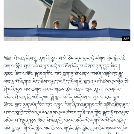
ཀར་
Learning English
འཚོལ་
དྲ་བརྙན་གསར་འགྱུར།
བགྲོ་གླེང་མདུན་ལྕོག
ཞིབ་
རྗེས་འབྲངས།
ཁ་བའི་མི་སྣ།
བསྐྱར་ཞིབ།
ལ་
བསྐྱོད།
བུད་མེད་ལེ་ཚན།
པོ་ཊི་ཁ་སི།
དཔེ་ཀློག
དཔེ་ཀློག
སྐད་ཡིག
ཆབ་སྲིད་བཙོན་པ་ངོ་སྤྲོད།
ཕ་ཡུལ་གླེང་སྟེགས།
༄༅།། ཐེ་ཝན་གྱིས་རྒྱ་ནག་གི་རྒྱལ་ས་པེ་ཅིང་དང་ཧྲང་ཧེ་སོགས་གྲོང་ཁྱེར་ཆེ་
ཆོས་རིག་ལེ་ཚན།
ཁག་ལ་སྙོབ་ཐུབ་པའི་འཕུར་མདེལ་བཟོས་ཡོད་པ་ངེས་གཏན་བྱུང་ཞིང་།
གཞོན་སྐྱེས་དང་ཤེས་ཡོན།
ཉམས་ཞིབ་པ་ཚོས་རྒྱ་ནག་གིས་བདེ་བླག་ཏུ་ཐེ་ཝན་ལ་བཙན་འཛུལ་བྱ་རྒྱུ་
ལས་སླ་པོ་ཞིག་མ་རེད་ཅེས་དཔྱད་བརྗོད་སྤེལ། ཕྱི་ཟླ་༡༢་པའི་ཚེས་༢༠་ཉིན་ཨེ་
འཕྲོད་བསྟེན་དང་དོན་ལྡན་གྱི་མི་ཚེ།
ཤི་ཡའི་དུས་བབ་ཚགས་པར་ལ་གནས་ཚུལ་ཐོན་པ་ལྟར་ན། གཟའ་འཁོར་
གངས་རིའི་བྲག་ཅ།
འདིར་ཐེ་ཝན་གྱི་མཚོ་དམག་སྤྱི་ཁྱབ་བཀོད་འདོམས་པ་ཟུར་པ་དང་རྒྱལ་
ཡོངས་ཀྲུང་ཧྲན་ཚན་རིག་དང་འཕྲུལ་རིག་ཞིབ་འཇུག་ཁང་གི་གཙོ་འཛིན་ཟུར་
བུད་མེད།
པ་གུང་ཅཱ་ཀྲེང་གིས་༢༠༠༤་ནས་༢༠༠༧་བར་དུ་ཐེ་ཝན་གྱིས་རྒྱང་སྙོབ་འཕུར་
སོ་ཡ་ལ། བོད་ཀྱི་གླུ་གཞས།
མདེལ་བཟོ་སྐྲུན་བྱས་ཡོད། ཐེ་ཝན་གྱི་འཕུར་མདེལ་དེ་དག་གིས་པེ་ཅིང་ཚུད་
པའི་རྒྱ་ནག་གི་གྲོང་ཁྱེར་མང་ཆེ་བར་གཏོང་རྒོལ་བྱེད་ཐུབ་ཅེས་གསལ་བཀྲོལ་