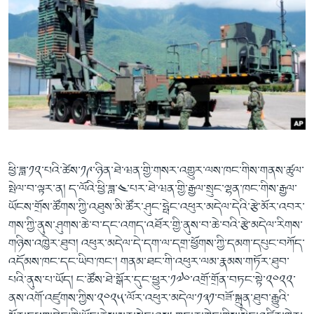
ཕྱི་ཟླ་༡༢་པའི་ཚེས་༡༩་ཉིན་ཐེ་ཝན་གྱི་གསར་འགྱུར་ལས་ཁང་གིས་གནས་ཚུལ་
སྤེལ་བ་ལྟར་ན། ད་ལོའི་ཕྱི་ཟླ་༤་པར་ཐེ་ཝན་གྱི་རྒྱལ་སྲུང་ལྷན་ཁང་གིས་རྒྱལ་
ཡོངས་གྲོས་ཚོགས་ཀྱི་འཐུས་མི་ཚོར་ཤུང་ཧྥེང་འཕུར་མདེལ་དེའི་རྩེ་མོར་འབར་
གས་ཀྱི་ནུས་ཤུགས་ཆེ་བ་དང་འགད་འཐོར་གྱི་ནུས་བ་ཆེ་བའི་རྩེ་མདེལ་རིགས་
གཉིས་འཁྱེར་ཐུབ། འཕུར་མདེལ་དེ་དག་ལ་དགྲ་ཕྱོགས་ཀྱི་དམག་དཔུང་བཀོད་
འདོམས་ཁང་དང་ཡིབ་ཁང་། གནམ་ཐང་གི་འཕུར་ལམ་རྣམས་གཏོར་ཐུབ་
པའི་ནུས་པ་ཡོད། ང་ཚོས་ཐེ་སྒོར་དུང་ཕྱུར་༡༧༠་འགྲོ་གྲོན་བཏང་སྟེ་༢༠༢༢་
ནས་འགོ་འཛུགས་ཀྱིས་༢༠༢༥་ལོར་འཕུར་མདེལ་༡༣༡་བཟོ་སྐྲུན་ཐུབ་རྒྱུའི་