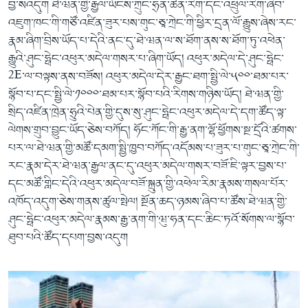
བྱ་སའདུག ཐེ་ཝན་གྱི་རྒྱལ་ཡོངས་ཀྲུང་ཧྲན་ཚན་རིག་དང་འཕྲུལ་རིག་ཞིབ་
འཇུག་ཁང་གི་གཙོ་འཛིན་ཟུར་པས་གུང་ཅཱ་ཀྲེང་གི་ཕྱིར་དྲན་ལོ་རྒྱུས་ཞེས་རང་
རྣམ་ཞིག་བྲིས་ཡོད་པ་དེའི་ནང་དུ་ཐེ་ཝན་ལ་ས་ཐོག་ནས་ས་ཐོག་ཏུ་འཕེན་
རྒྱུའི་ཤུང་ཧྥེང་འཕུར་མདེལ་གསར་པ་ཞིག་ཡོད། འཕུར་མདེལ་དེ་ཤུང་ཧྥེང་
2E་ལ་བལྟས་ནས་བཟོས། འཕུར་མདེལ་དེར་རྒྱང་ཐག་སྤྱི་ལེ་༥༠༠་ཐམ་པར་
སྙོབ་པ་དང་སྤྱི་ལེ་༡༠༠༠་ཐམ་པར་སྙོབ་པའི་རིགས་གཉིས་ཡོད། ཐེ་ཝན་གྱི་
སྲིད་འཛིན་ཁྲེན་ཧྲུའི་པེན་གྱི་དུས་སུ་ཤུང་ཧྥེང་འཕུར་མདེལ་དེ་དག་ཚོད་ལྟ་
ལེགས་གྲུབ་བྱུང་ཡོད་ཅེས་བཀོད། ཧོང་ཀོང་གི་རྒྱ་ནག་ལྷོ་ཕྱོགས་སྔ་དྲོའི་ཚགས་
པར་ལ་ཐེ་ཝན་གྱི་མཚོ་དམག་སྤྱི་ཁྱབ་བཀོད་འདོམས་པ་ཟུར་པ་གུང་ཅཱ་ཀྲེང་གི་
རང་རྣམ་དེར་ཐེ་ཝན་རྒྱལ་ནང་དུ་འཕུར་མདེལ་གསར་བཟོ་ཇི་ལྟར་བྱས་པ་
དང་མཚོ་གླིང་དེའི་འཕུར་མདེལ་བཟོ་སྐྲུན་གྱི་འཕེལ་རིམ་རྣམས་གསལ་པོར་
འཁོད་འདུག་ཅེས་གནས་ཚུལ་སྤེལ། སྔོན་ཆད་ཉམས་ཞིབ་པ་ཚོས་ཐེ་ཝན་གྱི་
ཤུང་ཧྥེང་འཕུར་མདེལ་རྣམས་རྒྱ་ནག་གི་ཝུ་ཧན་དང་ཆིང་ཏའོ་སོགས་ལ་སྙོབ་
ཐུབ་པའི་ཚོད་དཔག་བྱས་འདུག