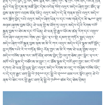
སྔོན་དཔག་བྱེད་ཀྱི་ཡོད་ཅེས་སྙན་སེང་ཞུས། གུང་ཅཱ་ཀྲེང་གིས་སྲིད་འཛིན་ཁྲེན་
ཧྲུའི་པེན་གྱི་དུས་སུ་མཚོ་གླིང་དེས་འབེན་ཕོག་འཕུར་མདེལ་ཞིག་ཀྱང་ཚོད་ལྟ་
བྱས་ནས་གྲུབ་འབྲས་ཐོན་ཡོད། འཕུར་མདེལ་དེ་ནི་གནམ་གྲུའི་འཕུར་མདེལ་
ཕར་ཟློག་བྱེད་པའི་འཕུར་མདེལ་ཞིག་ཡིན་པ་དང་ལས་གཞི་དེར་མི་༤༠༠་ལྷག་
མཉམ་ཞུགས་བྱས་ཡོད། ཐེ་ཝན་གྱི་ས་ཐོག་ཏུ་འཕུར་མདེལ་དེའི་རིགས་བཟོ་
སྐྲུན་བྱས་པ་ཐེངས་དང་པོ་ཡིན། ཐེ་ཝན་གྱི་རྒྱལ་ཡོངས་ཚན་རིག་དང་འཕྲུལ་
རིག་ཞིབ་འཇུག་ཁང་གིས་ཤུང་ཧྥེང་༣་པ་སྟེ། དམག་གྲུ་གཏོར་སྤྱད་འཕུར་
མདེལ་ཞིག་བཟོ་སྐྲུན་བྱས་ནས་ཨ་མི་རི་ཀར་འཕུར་མདེལ་དེའི་སྣུམ་མཁོ་སྤྲོད་
བྱ་དགོས་པའི་རེ་བ་བཏོན་མོད། འོན་ཀྱང་ཨ་མི་རི་ཀས་ཐེ་ཝན་གྱིས་འཕུར་
མདེལ་བཟོས་ནས་རང་མགོ་ཐོན་ཐབས་བྱེད་ཀྱི་འདུག་ཅེས་ཤུང་ཧྥེང་༣་པར་
མཁོ་བའི་སྣུམ་དེ་བཙོངས་མ་བྱུང་། ང་ཚོས་སྣུམ་དེ་བཟོ་ཐུབ་ཀྱང་མང་པོ་བཟོ་
དཀའ། ཐེ་ཝན་གྱི་ཡུན་ཧྥེང་འཕུར་མདེལ་རིགས་མ་འདྲ་བ་གཉིས་བཟོས་ཡོད་
པ་དེ་དག་རྒྱང་ཐག་སྤྱི་ལེ་༡༢༠༠་དང་སྤྱི་ལེ་༢༠༠༠་ཐམ་པར་སྙོབ་ཐུབ། ཐེ་པེ་
ནས་པེ་ཅིང་བར་གྱི་རྒྱང་ཐག་ནི་སྤྱི་ལེ་༡༧༠༠་ཙམ་རེད་ཅེས་བྲིས།།