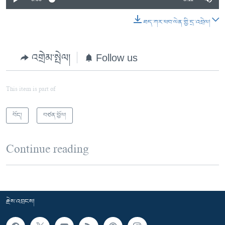
ཐད་ཀར་ཕབ་ལེན་གྱི་དྲ་འབྲེལ།
འགྲེམ་སྤེལ།
Follow us
This item is part of
བོད།
བཙན་བྱོལ།
Continue reading
རྗེས་འབྲངས།