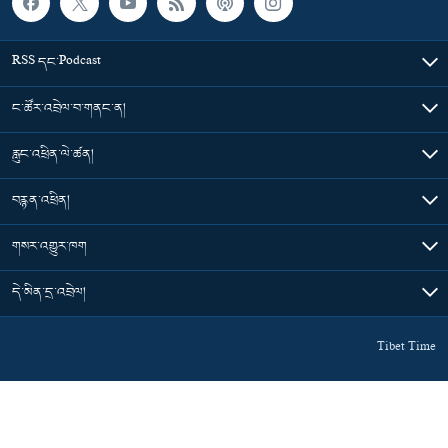
RSS དང་Podcast
ང་ཚོར་འབྲེལ་བ་གནང་ན།
རླུང་འཕྲིན་ལེ་ཚན།
བརྙན་འཕྲིན།
གསར་འགྱུར་ཁག
དེ་མིན་དྲ་འབྲེལ།
Tibet Time