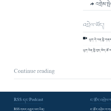
འགྲེམ་སྤ
འབྲེལ་ཡོད།
ཡུག་ཀེ་རན་གྱི་གནས
ཡུཀ་རེན་གྱི་བུད་མེད་ཚོ
Continue reading
RSS དང་Podcast
ང་ཚོར་འབྲེལ
RSS གསར་འགྱུར་ཕབ་ལེན།
ང་ཚོར་འབྲེལ་བ་