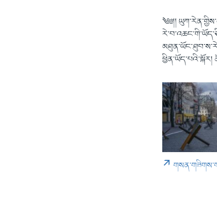
༄༅།། ཡུཀ་རེན་གྱི
རེ་བ་འཆང་གི་ཡོད་ཅི
མཐུན་ཡོང་ཐུབ་ས་རེ
ཕྱིན་ཡོད་པའི་སྐོ
གསན་གཟིགས་