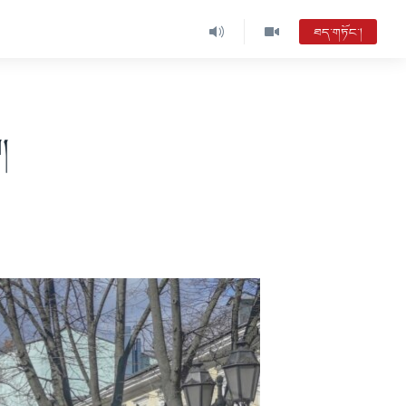
ཐད་གཏོང་།
།