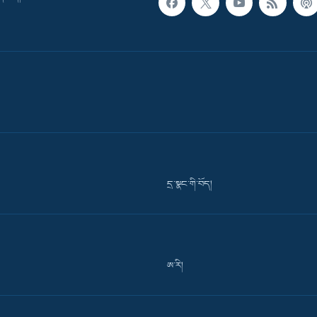
དྲ་སྣང་གི་བོད།
ཨ་རི།