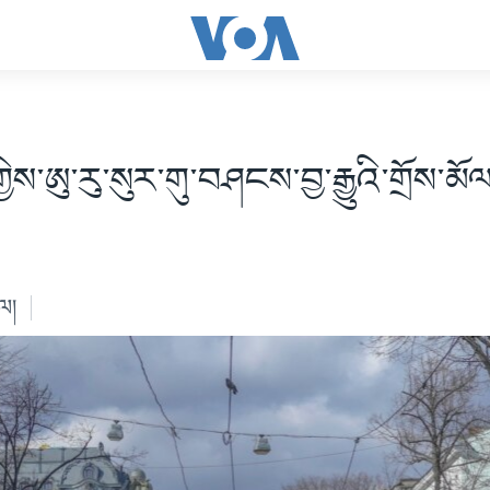
ྱིས་ཨུ་རུ་སུར་གུ་བཤངས་བྱ་རྒྱུའི་གྲོས་མོལ
ེལ།