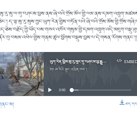
ས་ཨུ་རུ་སུ་ལ་གུ་བཤངས་བྱས་ནས་ཞི་བའི་གྲོས་མོལ་གྱི་ལམ་ནས་དམག་འཁྲུག་མཚམ
ང་། ད་ལྟ་ཨུ་རུ་སུས་ཀྱང་ཡུཀ་རེན་གྱིས་བཏོན་པའི་ཞི་བའི་གྲོས་མོས་གྱི་གྲོས་གཞི
ད་ཅེས་བརྗོད་ཀྱི་ཡོད་པས་གཟའ་འཁོར་གསུམ་གྱི་དམག་འཁྲུག་འདི་མཇུག་བསྡུ་ཐུབ་རྒ
ར། ནོར་བུ་བསམ་འཕེལ་གྱིས་གནས་ཚུལ་ཕྱོགས་བསྡུས་བྱས་པ་དེ་གསན་རོགས་གནང་།
ཡུཀ་རེན་གྱིས་ཨུ་རུ་སུར་གུ་བཤངས་བྱ་རྒྱུའི་གྲོས་མོལ།
EMBE
by
ཨ་རིའི་རླུང་འཕྲིན་ཁང་།
No media source currently available
0:00
གནང་ས།
ཐད་ཀར་ཕ
EMBED