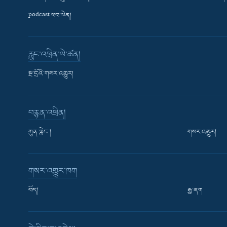
podcast ཕབ་ལེན།
རླུང་འཕྲིན་ལེ་ཚན།
སྔ་དྲོའི་གསར་འགྱུར།
བརྙན་འཕྲིན།
ཀུན་གླེང་།
གསར་འགྱུར།
གསར་འགྱུར་ཁག
བོད།
རྒྱ་ནག
Learning English