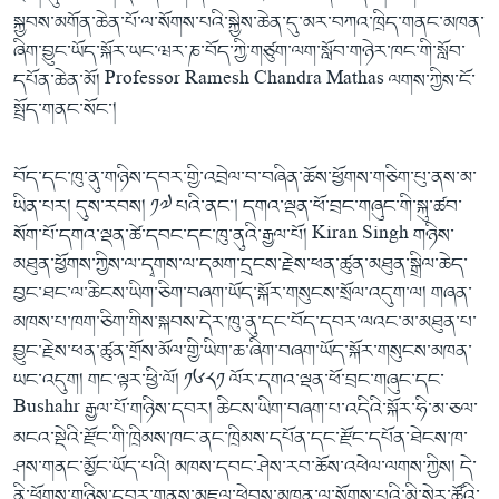
སྐྱབས་མགོན་ཆེན་པོ་ལ་སོགས་པའི་སྐྱེས་ཆེན་དུ་མར་བཀའ་ཁྲིད་གནང་མཁན་
ཞིག་བྱུང་ཡོད་སྐོར་ཡང་ཝར་ཎ་བོད་ཀྱི་གཙུག་ལག་སློབ་གཉེར་ཁང་གི་སློབ་
དཔོན་ཆེན་མོ། Professor Ramesh Chandra Mathas ལགས་ཀྱིས་ངོ་
སྤྲོད་གནང་སོང་།
བོད་དང་ཁུ་ནུ་གཉིས་དབར་གྱི་འབྲེལ་བ་བཞིན་ཆོས་ཕྱོགས་གཅིག་པུ་ནས་མ་
ཡིན་པར། དུས་རབས། ༡༧ པའི་ནང་། དགའ་ལྡན་ཕོ་བྲང་གཞུང་གི་སྐུ་ཚབ་
སོག་པོ་དགའ་ལྡན་ཚེ་དབང་དང་ཁུ་ནུའི་རྒྱལ་པོ། Kiran Singh གཉིས་
མཐུན་ཕྱོགས་ཀྱིས་ལ་དྭགས་ལ་དམག་དྲངས་རྗེས་ཕན་ཚུན་མཐུན་སྒྲིལ་ཆེད་
བྱང་ཐང་ལ་ཆིངས་ཡིག་ཅིག་བཞག་ཡོད་སྐོར་གསུངས་སྲོལ་འདུག་ལ། གཞན་
མཁས་པ་ཁག་ཅིག་གིས་སྐབས་དེར་ཁུ་ནུ་དང་བོད་དབར་ལའང་མ་མཐུན་པ་
བྱུང་རྗེས་ཕན་ཚུན་གྲོས་མོལ་གྱི་ཡིག་ཆ་ཞིག་བཞག་ཡོད་སྐོར་གསུངས་མཁན་
ཡང་འདུག། གང་ལྟར་ཕྱི་ལོ། ༡༦༨༡ ལོར་དགའ་ལྡན་ཕོ་བྲང་གཞུང་དང་
Bushahr རྒྱལ་པོ་གཉིས་དབར། ཆིངས་ཡིག་བཞག་པ་འདིའི་སྐོར་ཧི་མ་ཅལ་
མངའ་སྡེའི་རྫོང་གི་ཁྲིམས་ཁང་ནང་ཁྲིམས་དཔོན་དང་རྫོང་དཔོན་ཐེངས་ཁ་
ཤས་གནང་མྱོང་ཡོད་པའི། མཁས་དབང་ཤེས་རབ་ཆོས་འཕེལ་ལགས་ཀྱིས། དེ་
ནི་ཕྱོགས་གཉིས་དབར་གནས་མཇལ་ཕེབས་མཁན་ལ་སོགས་པའི་མི་སེར་ཚོའི་