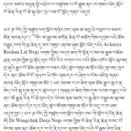
དབར་མཛའ་མཐུན་གྱི་འབྲེལ་བ་བཙུགས་པ་ལོ་རྒྱུས་ནང་ཁ་གསལ་ཡོད་སྐོར་
ལོ་ཆེན་རིན་པོ་ཆེ་སྐུ་ཕྲེང་༡༩ པས་ངོ་སྤྲོད་གནང་འདུག
ཝར་ཎ་བོད་ཀྱི་གཙུག་ལག་སློབ་གཉེར་ཁང་ནས་ཨ་ཅརྱ་ཡི་བསླབ་པ་མཐར་
སོན་མཁན་དང་། ༸གོང་ས་སྐྱབས་མགོན་ཆེན་པོ་མཆོག་གིས་དབུས་པའི་ཆོས་
བརྒྱུད་ཁག་གི་བླ་ཆེན་དུ་མར་གསུང་ཞབས་ཞུས་མྱོང་ཡོད་པའི། Acharya
Roshan Lal Negi ལགས་ཀྱིས། བདག་ཅག་གི་སྟོན་པ་སངས་རྒྱས་བཅོམ་
ལྡན་འདས་ཀྱིས་བྱ་རྒོད་ཕུང་བོའི་རིར་བཀའ་བར་བའི་ཆོས་འཁོར་སྐོར་སྐབས།
ཁུ་ནུའི་རྒྱལ་པོ་ཆོས་ཞུགས་ལ་བཅར་ཡོད་ཚུལ་གསུངས་སྲོལ་ཡོད་སྟབས། ཁུལ་
དེར་ནང་ཆོས་ལོ་ངོ ༢༥༠༠ ཡི་གོང་ནས་དར་བ་ཞིག་ལ་ངོས་འཛིན་གནང་
མཁན་ཡོད་སྐོར་གསུངས་སོང་། ཡང་མཁས་པ་ཁ་ཅིག་ནས་ཆོས་རྒྱལ་མྱ་ངན་
མེད་པའི་སྐུ་དུས་སུ་དར་ཚུལ་དང་། གཞན་ཁ་ཅིག་གིས་དུས་རབས་བརྒྱད་པའི་
ནང་ཨོ་རྒྱན་རིན་པོ་ཆེ་ཁུལ་དེར་ཕེབས་ནས་མཛད་པ་རྒྱ་ཆེར་བསྐྱངས་སྐབས་
ནང་ཆོས་ཁུལ་དེར་དར་ཡོད་ཚུལ་སོགས་གསུངས་སྲོལ་མི་འདྲ་བ་ཁ་ཤས་
འདུག་ཀྱང་། ཝར་ཎ་བོད་ཀྱི་གཙུག་ལག་སློབ་གཉེར་ཁང་གི་སློབ་དཔོན་ཆེན་
མོ། Dr Wangchuk Dorji Negi ལགས་ཀྱིས་ལོ་ཆེན་རིན་ཆེན་བཟང་པོ་
ཕེབས་ནས་ནང་ཆོས་དར་བ་དེ་ནི་དཔང་རྟགས་ཡོད་པའི་ལོ་རྒྱུས་ཤིག་ཡིན་