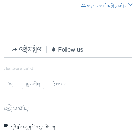
ཐད་ཀར་ཕབ་ལེན་གྱི་དྲ་འབྲེལ།
འགྲེམ་སྤེལ།
Follow us
This item is part of
བོད།
རླུང་འཕྲིན།
ཧི་མ་ལ་ཡ།
འབྲེལ་ཡོད།
དཔེ་ཀློག འབྲུག་གི་ཁ་དུག་སེལ་བ།