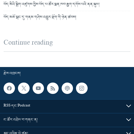
བོད་མིའི་སྒྲིག་འཛུགས་ཀྱིས་བོད་པ་ཚོར་སྨན་ཁབ་རྒྱག་དགོས་པའི་ནན་སྐུལ།
བོད་མཐོ་སྒང་དུ་གནམ་གཤིས་འགྱུར་ལྡོག་གི་ཉེན་ཚབས།
Continue reading
རྗེས་འབྲངས།
RSS དང་Podcast
ང་ཚོར་འབྲེལ་བ་གནང་ན།
རླུང་འཕྲིན་ལེ་ཚན།