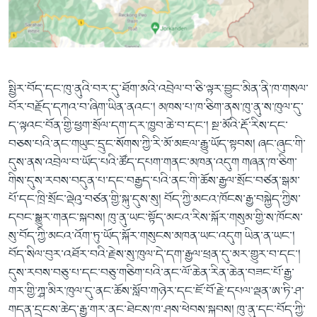
ཀར་
Learning English
འཚོལ་
དྲ་བརྙན་གསར་འགྱུར།
བགྲོ་གླེང་མདུན་ལྕོག
ཞིབ་
རྗེས་འབྲངས།
ཁ་བའི་མི་སྣ།
བསྐྱར་ཞིབ།
ལ་
བསྐྱོད།
བུད་མེད་ལེ་ཚན།
པོ་ཊི་ཁ་སི།
སྤྱིར་བོད་དང་ཁུ་ནུའི་བར་དུ་ཐོག་མའི་འབྲེལ་བ་ཅི་ལྟར་བྱུང་མིན་ནི་ཁ་གསལ་
དཔེ་ཀློག
དཔེ་ཀློག
སྐད་ཡིག
བོར་བརྗོད་དཀའ་བ་ཞིག་ཡིན་ནའང་། མཁས་པ་ཁ་ཅིག་ནས་ཁུ་ནུ་ས་ཁུལ་དུ་
ཆབ་སྲིད་བཙོན་པ་ངོ་སྤྲོད།
ཕ་ཡུལ་གླེང་སྟེགས།
ད་ལྟའང་བོན་གྱི་ཕྱག་སྲོལ་དག་དར་ཁྱབ་ཆེ་བ་དང་། སྔ་མོའི་རྡོ་རིས་དང་
བཅས་པའི་ནང་གཡུང་དྲུང་སོགས་ཀྱི་རི་མོ་མཇལ་རྒྱུ་ཡོད་སྟབས། ཞང་ཞུང་གི་
ཆོས་རིག་ལེ་ཚན།
དུས་ནས་འབྲེལ་བ་ཡོད་པའི་ཚོད་དཔག་གནང་མཁན་འདུག གཞན་ཁ་ཅིག་
གཞོན་སྐྱེས་དང་ཤེས་ཡོན།
གིས་དུས་རབས་བདུན་པ་དང་བརྒྱད་པའི་ནང་གི་ཆོས་རྒྱལ་སྲོང་བཙན་སྒམ་
འཕྲོད་བསྟེན་དང་དོན་ལྡན་གྱི་མི་ཚེ།
པོ་དང་ཁྲི་སྲོང་ལྡེའུ་བཙན་གྱི་སྐུ་དུས་སུ། བོད་ཀྱི་མངའ་ཁོངས་རྒྱ་བསྐྱེད་ཀྱིས་
དབང་སྒྱུར་གནང་སྐབས། ཁུ་ནུ་ཡང་སྟོད་མངའ་རིས་སྐོར་གསུམ་གྱི་ས་ཁོངས་
གངས་རིའི་བྲག་ཅ།
སུ་བོད་ཀྱི་མངའ་འོག་ཏུ་ཡོད་སྐོར་གསུངས་མཁན་ཡང་འདུག ཡིན་ན་ཡང་།
བུད་མེད།
བོད་སིལ་བུར་འཐོར་བའི་རྗེས་སུ་ཁུལ་དེ་དག་རྒྱལ་ཕྲན་དུ་མར་གྱུར་བ་དང་།
དུས་རབས་བཅུ་པ་དང་བཅུ་གཅིག་པའི་ནང་ལོ་ཆེན་རིན་ཆེན་བཟང་པོ་རྒྱ་
སོ་ཡ་ལ། བོད་ཀྱི་གླུ་གཞས།
གར་གྱི་ཀྴ་མིར་ཁུལ་དུ་ནང་ཆོས་སློབ་གཉེར་དང་ཇོ་བོ་རྗེ་དཔལ་ལྡན་ཨ་ཏི་ཤ་
གདན་དྲངས་ཆེད་རྒྱ་གར་ནང་ཐེངས་ཁ་ཤས་ཕེབས་སྐབས། ཁུ་ནུ་དང་བོད་ཀྱི་