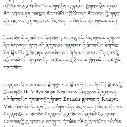
འགྲོ་འོང་ལ་སུན་པོ་མི་བཟོ་བར་གུས་རྩིས་ཞུ་རྒྱུ་དང་། ཕྱོགས་གཉིས་དབར་
ཚོང་འབྲེལ་མཐུན་ལམ་སླད་ཚོང་པ་ཚོའི་འགྲོ་འོང་དང་ཚོང་འབྲེལ་གྱི་གནད་
དོན་ཐད་ཕན་ཚུན་མཐུན་ལམ་ཆེད་བཞག་པ་ཞིག་ཡིན་སྐོར་གསུངས་སོང་།
ཆིངས་ཡིག་དེ་ད་ལྟའི་ཆར་ཡིག་ཐོག་ཏུ་མཇལ་རྒྱུ་ཡོད་མེད་གསུངས་དཀའ་བ་
ཞིག་རེད་འདུག་ཀྱང་། འདི་ནི་དུས་ནམ་གནས་བར་གྱི་ཆིངས་ཡིག་ཅིག་ཡིན་
མིན་སྐོར་བོད་ཀྱི་སྲིད་ཇུས་ཉམས་ཞིབ་ཁང་གི་ཧི་མ་ལ་ཡ་དང་བོད་དབར་གྱི་
འབྲེལ་བའི་ཐོག་གི་ཉམས་ཞིབ་པ་ཚེ་དབང་རྡོ་རྗེ་ལགས་ཀྱིས་འདི་གར་ངོ་སྤྲོད་
གནང་སོང་།
གཞན་ཡང་ཧི་མ་ཅལ་མངའ་སྡེ་གཙུག་ལག་སློབ་གཉེར་ཁང་གི་པོ་ཏི་སྡེ་ཚན་གྱི་
ཚོགས་གཙོ་། Dr. Vidya Sagar Negi ལགས་ཀྱིས། སྐབས་དེ་དུས་བཞག་
པའི་ཆིངས་ཡིག་དེར་ཆེ་བསྟོད་ཀྱི་ཆེད་ Bushahr རྒྱལ་ཕྲན་དུ་ Rampur
Mela ཞེས་པའི་ཚོང་དུས་ཤིག་འཚོགས་བཞིན་ཡོད་པ་དང་། བོད་མ་ཤོར་བར་
བོད་ནས་ཚོང་པ་མང་པོས་བོད་ནང་གི་ཐུན་མོང་མ་ཡིན་པའི་ཐོན་ཁུངས་
སེམས་ཅན་གྱི་ཁུ་ལུ་དང་ཤ་མར་ཕྱུ་ར། དེ་བཞིན་གཟི་བྱུ་རུ་ལ་སོགས་པའི་རིན་