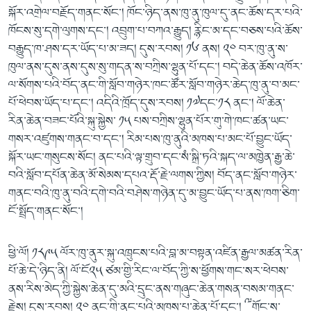
སྐོར་འགྲེལ་བརྗོད་གནང་སོང་། ཁོང་ཉིད་ནས་ཁུ་ནུ་ཁུལ་དུ་ནང་ཆོས་དར་པའི་
ཁོངས་སུ་དགེ་ལུགས་དང་། འབྲུག་པ་བཀའ་རྒྱུད། རྙིང་མ་དང་བཅས་པའི་ཆོས་
བརྒྱུད་ཁ་ཤས་དར་ཡོད་པ་མ་ཟད། དུས་རབས། ༡༦ ནས། ༢༠ བར་ཁུ་ནུ་ས་
ཁུལ་ནས་དུས་ནས་དུས་སུ་གདན་ས་བཀྲིས་ལྷུན་པོ་དང་། བདེ་ཆེན་ཆོས་འཁོར་
ལ་སོགས་པའི་བོད་ནང་གི་སློབ་གཉེར་ཁང་ཚོར་སློབ་གཉེར་ཆེད་ཁུ་ནུ་བ་མང་
པོ་ཕེབས་ཡོད་པ་དང་། འདིའི་ཁྲོད་དུས་རབས། ༡༧དང་༡༨ ནང་། ལོ་ཆེན་
རིན་ཆེན་བཟང་པོའི་སྐུ་སྐྱེས་ ༡༥ པས་བཀྲིས་ལྷུན་པོར་གུ་གེ་ཁང་ཚན་ཡང་
གསར་འཛུགས་གནང་བ་དང་། རིམ་པས་ཁུ་ནུའི་མཁས་པ་མང་པོ་བྱུང་ཡོད་
སྐོར་ཡང་གསུངས་སོང། ནང་པའི་ལྟ་གྲུབ་དང་སཾ་སྐྲི་ཏའི་སྐད་ལ་མཁྱེན་རྒྱ་ཆེ་
བའི་སློབ་དཔོན་ཆེན་མོ་སེམས་དཔའ་རྡོ་རྗེ་ལགས་ཀྱིས། བོད་ནང་སློབ་གཉེར་
གནང་བའི་ཁུ་ནུ་བའི་དགེ་བའི་བཤེས་གཉེན་དུ་མ་བྱུང་ཡོད་པ་ནས་ཁག་ཅིག་
ངོ་སྤྲོད་གནང་སོང་།
ཕྱི་ལོ། ༡༨༩༥ ལོར་ཁུ་ནུར་སྐུ་འཁྲུངས་པའི་བླ་མ་བསྟན་འཛིན་རྒྱལ་མཚན་རིན་
པོ་ཆེ་དེ་ཉིད་ནི། ལོ་ངོ༢༥ ཙམ་གྱི་རིང་ལ་བོད་ཀྱི་ས་ཕྱོགས་གང་སར་ཕེབས་
ནས་རིས་མེད་ཀྱི་སྐྱེས་ཆེན་དུ་མའི་དྲུང་ནས་གཞུང་ཆེན་གསན་བསམ་གནང་
རྗེས། དུས་རབས། ༢༠ ནང་གི་ནང་པའི་མཁས་པ་ཆེན་པོ་དང་། ༸གོང་ས་