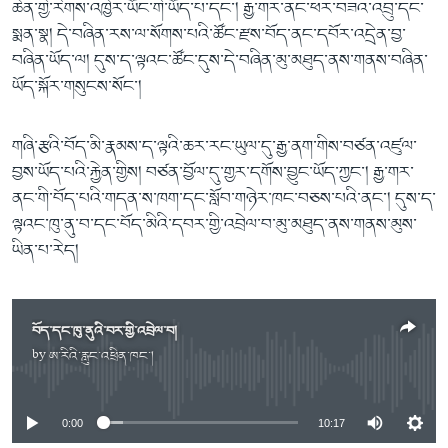
ཆེན་གྱི་རིགས་འཁྱེར་ཡོང་གི་ཡོད་པ་དང་། རྒྱ་གར་ནང་ཕར་བཟའ་འབྲུ་དང་
སྨན་སྣ། དེ་བཞིན་རས་ལ་སོགས་པའི་ཚོང་རྫས་བོད་ནང་དབོར་འདྲེན་བྱ་
བཞིན་ཡོད་ལ། དུས་ད་ལྟའང་ཚོང་དུས་དེ་བཞིན་མུ་མཐུད་ནས་གནས་བཞིན་
ཡོད་སྐོར་གསུངས་སོང་།
གཞི་རྩའི་བོད་མི་རྣམས་ད་ལྟའི་ཆར་རང་ཡུལ་དུ་རྒྱ་ནག་གིས་བཙན་འཛུལ་
བྱས་ཡོད་པའི་རྐྱེན་གྱིས། བཙན་བྱོལ་དུ་གྱར་དགོས་བྱུང་ཡོད་ཀྱང་། རྒྱ་གར་
ནང་གི་བོད་པའི་གདན་ས་ཁག་དང་སློབ་གཉེར་ཁང་བཅས་པའི་ནང་། དུས་ད་
ལྟའང་ཁུ་ནུ་བ་དང་བོད་མིའི་དབར་གྱི་འབྲེལ་བ་མུ་མཐུད་ནས་གནས་མུས་
ཡིན་པ་རེད།
བོད་དང་ཁུ་ནུའི་བར་གྱི་འབྲེལ་བ།
by
ཨ་རིའི་རླུང་འཕྲིན་ཁང་།
No media source currently available
0:00
10:17