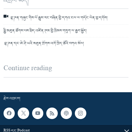
འབྲེལ་ཡོད།
བྷ་ཌན་གཞུང་གིས་ལོ་རྒྱུས་རང་བཞིན་གྱི་དཀའ་ངལ་ལ་གདོང་ལེན་བྱ་དགོས།
སྤྱི་མཐུན་ཚོགས་པས་སྲིད་འཛིན་ཊམ་གྱི་ཁྲིམས་གཏུག་ལ་རྒྱབ་སྐྱོར།
བྷ་ཌན་དང་ཨེ་ཤི་ཡའི་མཐུན་གྲོགས་འགོ་ཁྲིད་ཚོའི་བཀའ་མོལ།
Continue reading
རྗེས་འབྲངས།
RSS དང་Podcast