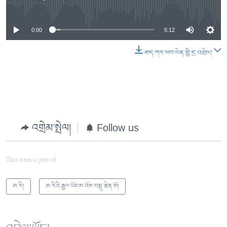
No media source currently available
0:00
5:12
ཐད་ཀར་ཕབ་ལེན་གྱི་དྲ་འབྲེལ།
འགྲེམ་སྤེལ།
Follow us
This item is part of
ཨ་རི།
ཨ་རིའི་རྒྱལ་ཡོངས་འོས་བསྡུ་ཆེན་མོ།