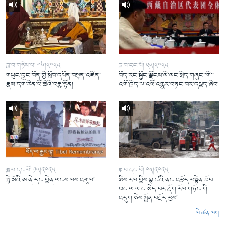
ཟླ་བ་གཉིས་པ། ༠༦།༢༠༢༥
ཟླ་བ་དང་པོ། ༢༥།༢༠༢༥
གཡུང་དྲུང་བོན་གྱི་སློབ་དཔོན་བསྟན་འཛིན་
བོད་རང་སྐྱོང་ལྗོངས་མི་མང་སྲིད་གཞུང་་གི་་
རྣམ་དག་རིན་པོ་ཆེའི་བརྒྱ་སྟོན།
འགོ་ཁྲིད་ལ་འཕོ་འགྱུར་བཏང་བར་དཔྱད་ཞིབ།
ཟླ་བ་དང་པོ། ༡༥།༢༠༢༥
ཟླ་བ་དང་པོ། ༠༣།༢༠༢༥
སྙེ་མོའི་ཨ་ནེ་དང་གྱེན་ལངས་ལས་འགུལ།
ཨིས་རལ་གྱིས་གྷ་ཛའི་ནང་འཕྲོད་བསྟེན་ཐོབ་
ཐང་ལ་ཡ་ང་མེད་པར་རྡོག་རོལ་གཏོང་གི་
འདུག་ཅེས་སྐྱོན་བརྗོད་བྱས།
ལེ་ཚན་ཁག