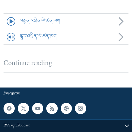
བརྙན་འཕྲིན་ལེ་ཚན་ཁག
རླུང་འཕྲིན་ལེ་ཚན་ཁག
Continue reading
རྗེས་འབྲངས།
RSS དང་Podcast