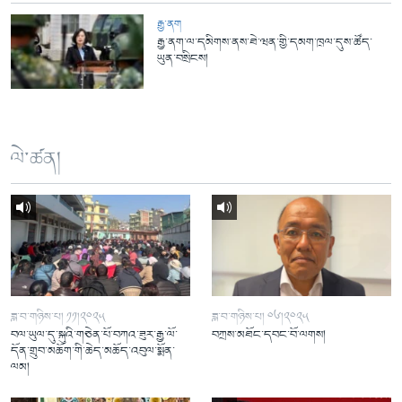
རྒྱ་ནག
རྒྱ་ནག་ལ་དམིགས་ནས་ཐེ་ཝན་གྱི་དམག་ཁྲལ་དུས་ཚོད་
ཡུན་བསྲིངས།
ལེ་ཚན།
ཟླ་བ་གཉིས་པ། ༡༡།༢༠༢༥
ཟླ་བ་གཉིས་པ། ༠༦།༢༠༢༥
བལ་ཡུལ་དུ་སྐུའི་གཅེན་པོ་བཀའ་ཟུར་རྒྱ་ལོ་
བཀྲས་མཐོང་དབང་བོ་ལགས།
དོན་གྲུབ་མཆོག་གི་ཆེད་མཆོད་འབུལ་སྨོན་
ལམ།