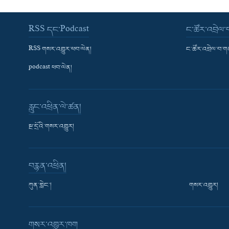
RSS དང་Podcast
ང་ཚོར་འབྲེལ
RSS གསར་འགྱུར་ཕབ་ལེན།
ང་ཚོར་འབྲེལ་བ་
podcast ཕབ་ལེན།
རླུང་འཕྲིན་ལེ་ཚན།
སྔ་དྲོའི་གསར་འགྱུར།
བརྙན་འཕྲིན།
ཀུན་གླེང་།
གསར་འགྱུར།
གསར་འགྱུར་ཁག