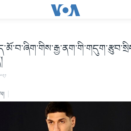
ེད་མོ་བ་ཞིག་གིས་རྒྱ་ནག་གི་གདུག་རྩུབ་སྲ
།
༢༠༢༡
ེལ།