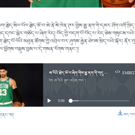
ག་རྩེད་སིལ་པོལ་རྩེད་མོ་བ་ཨེ་ནེ་སི་ཁེན་ཊར་གྱིས་རྒྱ་ནག་གི་དམར་ཤོག་འགོ་ཁྲིད
ྲིད་དབང་སྒེར་གཅོད་པ་ཞིག་རེད། བོད་ཀྱི་བདག་པོ་བོད་པ་རེད་ཅེས་གསུངས་པའི་རྐྱ
་རྩེད་པོ་ལོའི་མཐུན་ཚོགས་ཀྱི་འབྲེལ་བར་ཤུགས་རྐྱེན་ཐེབས་སྲིད་པའི་སྐོར། ནོར
ལ་ཕྱོགས་བསྡུས་བྱས་པ་དེ་གསན་རོགས་གནང་།།
ཨ་རིའི་རྩེད་མོ་བ་ཞིག་གིས་རྒྱ་ནག་གི་གདུག་རྩུབ་སྲིད་ཇུས་ལ་སྐྱོན་བརྗོད།
EMBE
by
ཨ་རིའི་རླུང་འཕྲིན་ཁང་།
No media source currently available
0:00
གནང་ས།
ཐད་ཀར་ཕ
EMBED