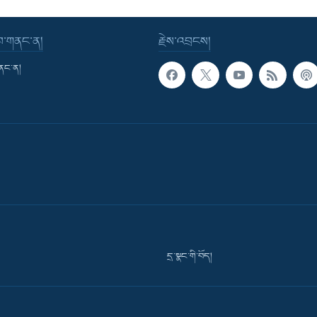
་བ་གནང་ན།
རྗེས་འབྲངས།
གནང་ན།
དྲ་སྣང་གི་བོད།