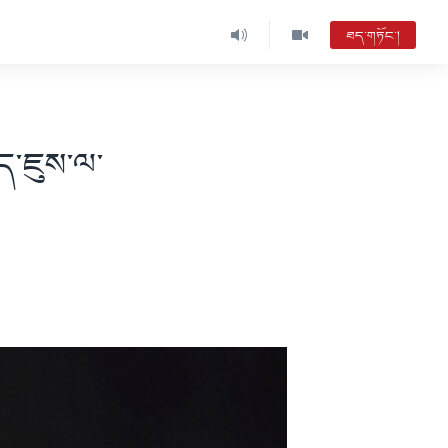
ཐད་གཏོང་།
ིད་ཇུས་ལ་