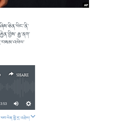
་ཞིས་ཅིན་ཕིང་ནི་
ེན་གྱིས་ རྒྱ་ནག་
་བུ་བསམ་འཕེལ་
D
SHARE
3:53
བ་ལེན་གྱི་དྲ་འབྲེལ།
SHARE