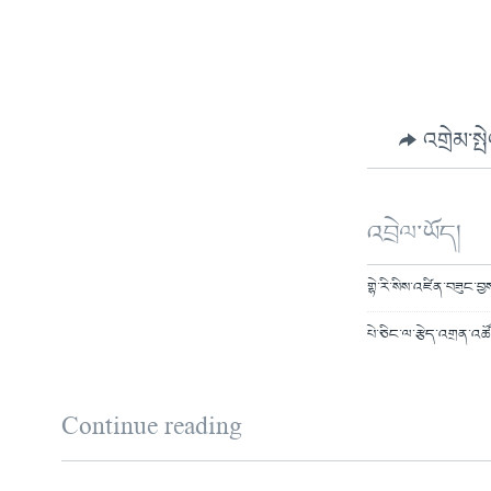
འགྲེམ་སྤ
འབྲེལ་ཡོད།
གྷེ་རི་སིས་འཛིན་བཟུང་བ
པེ་ཅིང་ལ་རྩེད་འགྲན་འཚོག
Continue reading