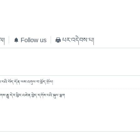
ེལ།
Follow us
པར་འདེབས་པ།
ྱས་པའི་བོད་དོན་ལས་འགུལ་བ་གློད་གྲོལ།
ས་རྒྱུ་དེར་ཕྱིར་འཐེན་བྱེད་དགོས་པའི་སྐུལ་ལྕག