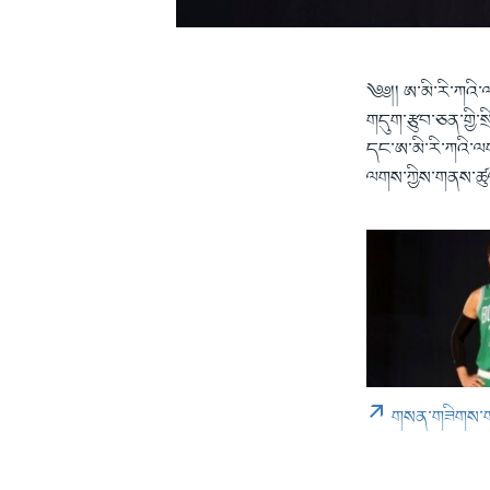
༄༅།། ཨ་མི་རི་ཀའི་ལ
གདུག་རྩུབ་ཅན་གྱི་ས
དང་ཨ་མི་རི་ཀའི་ལག
ལགས་ཀྱིས་གནས་ཚུ
གསན་གཟིགས་