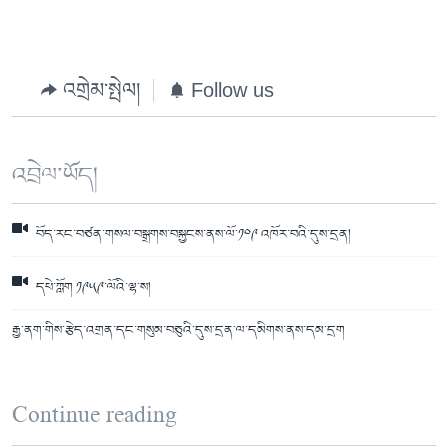
འགྲེམ་སྤེལ།
Follow us
འབྲེལ་ཡོད།
བོད་རང་བཙན་གསལ་བསྒྲགས་བསྐྱངས་ནས་ལོ་༡༠༩ འཁོར་བའི་དུས་དྲན།
དཔེ་ཀློག ༡༩༥༩་ལོའི་ལྷ་ས།
རྒྱ་ནག་གིས་རྩེད་འགྲན་དང་གསུམ་བཅུའི་དུས་དྲན་ལ་དམིགས་ནས་དམ་དྲག
Continue reading