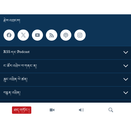
རྗེས་འབྲངས།
RSS དང་Podcast
ང་ཚོར་འབྲེལ་བ་གནང་ན།
རླུང་འཕྲིན་ལེ་ཚན།
བརྙན་འཕྲིན།
གསར་འགྱུར་ཁག
ཐད་གཏོང་།
དེ་མིན་དྲ་འབྲེལ།