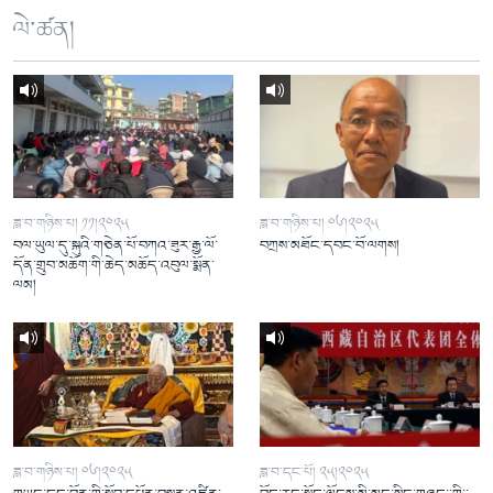
ལེ་ཚན།
ཟླ་བ་གཉིས་པ། ༡༡།༢༠༢༥
ཟླ་བ་གཉིས་པ། ༠༦།༢༠༢༥
བལ་ཡུལ་དུ་སྐུའི་གཅེན་པོ་བཀའ་ཟུར་རྒྱ་ལོ་
བཀྲས་མཐོང་དབང་བོ་ལགས།
དོན་གྲུབ་མཆོག་གི་ཆེད་མཆོད་འབུལ་སྨོན་
ལམ།
ཟླ་བ་གཉིས་པ། ༠༦།༢༠༢༥
ཟླ་བ་དང་པོ། ༢༥།༢༠༢༥