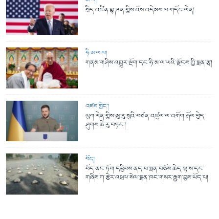
ཨ་རི།
སྲིད་འཛིན་བྷ་ཌན་གྱིས་འོས་འདེམས་ལ་གདོང་ལེན།
ཧི་མ་ལ་ཡ།
གནམ་གཤིས་འགྱུར་ལྡོག་དང་ཧི་མ་ལ་ཡའི་ལྗོངས་ཀྱི་སྨན་རྩྭ།
འཛམ་གླིང་།
ཡུཀ་རེན་གྱིས་ཨུ་རུ་སུའི་བཙན་འཛུལ་ལ་འགོག་རྒོལ་བྱེད་
ཤུགས་ཆེ་རུ་བཏང་།
བོད།
བོད་ནང་ཏོག་དབྱིབས་ནད་པ་སྨན་བཅོས་ཆེད་ལྷ་ས་དང་
གཞིས་ཀ་རྩེར་འཕྲལ་སེལ་སྨན་ཁང་གསར་རྒྱག་བྱས་ཡོད་པ།