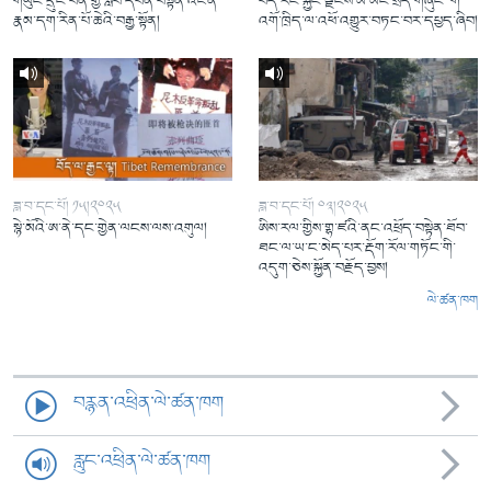
གཡུང་དྲུང་བོན་གྱི་སློབ་དཔོན་བསྟན་འཛིན་
བོད་རང་སྐྱོང་ལྗོངས་མི་མང་སྲིད་གཞུང་་གི་་
རྣམ་དག་རིན་པོ་ཆེའི་བརྒྱ་སྟོན།
འགོ་ཁྲིད་ལ་འཕོ་འགྱུར་བཏང་བར་དཔྱད་ཞིབ།
ཟླ་བ་དང་པོ། ༡༥།༢༠༢༥
ཟླ་བ་དང་པོ། ༠༣།༢༠༢༥
སྙེ་མོའི་ཨ་ནེ་དང་གྱེན་ལངས་ལས་འགུལ།
ཨིས་རལ་གྱིས་གྷ་ཛའི་ནང་འཕྲོད་བསྟེན་ཐོབ་
ཐང་ལ་ཡ་ང་མེད་པར་རྡོག་རོལ་གཏོང་གི་
འདུག་ཅེས་སྐྱོན་བརྗོད་བྱས།
ལེ་ཚན་ཁག
བརྙན་འཕྲིན་ལེ་ཚན་ཁག
རླུང་འཕྲིན་ལེ་ཚན་ཁག