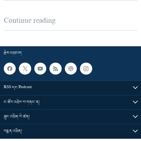
Continue reading
རྗེས་འབྲངས།
RSS དང་Podcast
ང་ཚོར་འབྲེལ་བ་གནང་ན།
རླུང་འཕྲིན་ལེ་ཚན།
བརྙན་འཕྲིན།