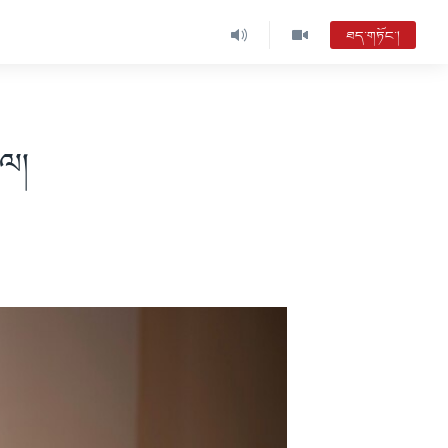
ཐད་གཏོང་།
ཀུན་གླེང་།
ཀུན་གླེང་བརྙན་འཕྲིན་ཐད་གཏོང་། MC08
ངལ།
དགོང་དྲོའི་རླུང་འཕྲིན།
ཨ་རིའི་རླུང་འཕྲིན་ཁང་གི་ལས་རིམ།