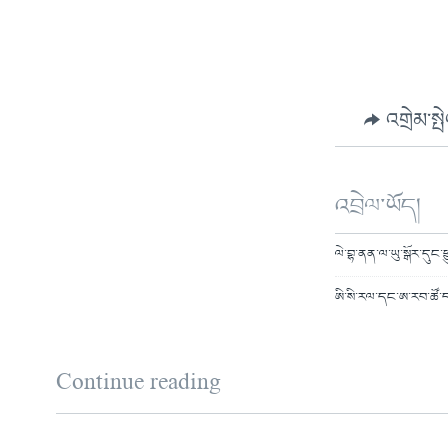
འགྲེམ་སྤ
འབྲེལ་ཡོད།
ལེ་བྷ་ནན་ལ་ཡུ་སྒོར་དུང
ཨི་སི་རལ་དང་ཨ་རབ་ཚོ་ད
Continue reading