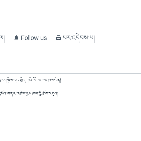
ེལ།
Follow us
པར་འདེབས་པ།
་ཕྱུར་གཉིས་དང་ཕྱེད་ཀའི་རོགས་རམ་ཁས་ལེན།
པོན་མནའ་འབྲེལ་རྒྱལ་ཁབ་ཀྱི་གྲོས་མཐུན།