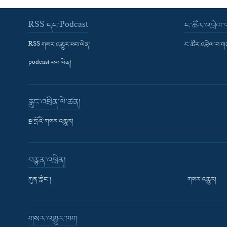
RSS དང་Podcast
ང་ཚོར་འབྲེལ
RSS གསར་འགྱུར་ཕབ་ལེན།
ང་ཚོར་འབྲེལ་བ་
podcast ཕབ་ལེན།
རླུང་འཕྲིན་ལེ་ཚན།
སྔ་དྲོའི་གསར་འགྱུར།
བརྙན་འཕྲིན།
ཀུན་གླེང་།
གསར་འགྱུར།
གསར་འགྱུར་ཁག