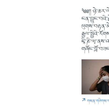
༄༅།། ཉེ་ཆར་ལེ
ངན་བྱུང་བའི་
ཕུགས་བརྟན་མེད
རྒྱལ་སྤྱིའི་ར
ཇཱི་ཎི་ཝྭ་ནས
གཞོང་བློ་བཟང་
གསན་གཟིགས་