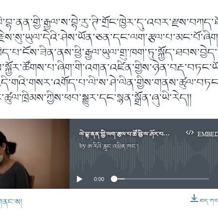
་བྷ་ནན་གྱི་རྒྱལ་ས་བྷེ་རུ་ཊི་གྲོང་ཁྱེར་དུ་འབར་རྫས་བཀད་ཐོར
རྗེས་སུ་ཡུལ་དེའི་ཤེས་ཡོན་ཅན་དང་ལག་རྩལ་པ་མང་པོ་ཞིག
་པ་ངོས་ཟིན་ནས་ཕྱི་རྒྱལ་ཡུལ་གྲུ་ཁག་ཏུ་སྐྱོད་ཐབས་བྱེད་
ོགས་སྐྱོར་ཚོགས་པ་ཞིག་གི་འགན་འཛིན་གྱིས་ཉེན་བརྡ་བཏང་ཡ
་འདི་གའི་གསར་འགོད་པ་ལི་ས་ཤེ་ལིན་གྱིས་གནས་ཚུལ་བཏང་
ཚུལ་ཁྲིམས་ཀྱིས་ཕབ་སྒྱུར་དང་སྙན་སྒྲོན་ཞུ་ཡི་རེད།།
ལེ་བྷ་ནན་གྱི་ལག་རྩལ་པ་ཚོ་ཕྱི་ལ་ཤོར་པའི་དཀའ་ངལ།
EMBE
by
ཨ་རིའི་རླུང་འཕྲིན་ཁང་།
No media source currently available
0:00
གནང་ས།
ཐད་ཀར་ཕ
EMBED