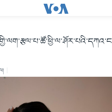
གྱི་ལག་རྩལ་པ་ཚོ་ཕྱི་ལ་ཤོར་པའི་དཀའ་
ེལ།