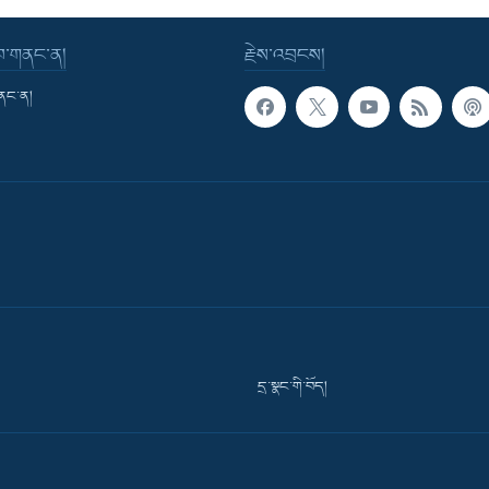
་བ་གནང་ན།
རྗེས་འབྲངས།
གནང་ན།
དྲ་སྣང་གི་བོད།