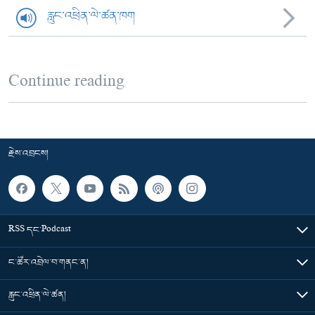
རླུང་འཕྲིན་ལེ་ཚན་ཁག
Continue reading
རྗེས་འབྲངས།
RSS དང་Podcast
ང་ཚོར་འབྲེལ་བ་གནང་ན།
རླུང་འཕྲིན་ལེ་ཚན།