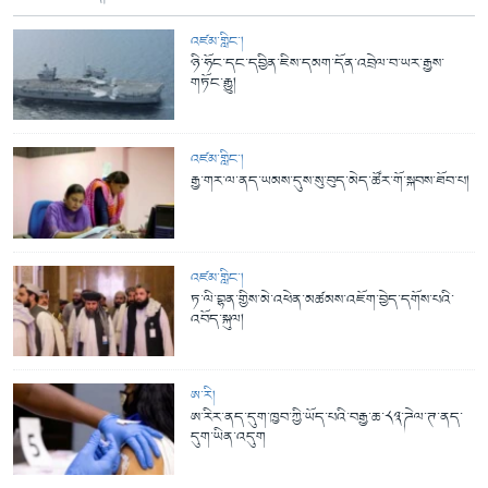
འཛམ་གླིང་།
ཉི་ཧོང་དང་དབྱིན་ཇིས་དམག་དོན་འབྲེལ་བ་ཡར་རྒྱས་
གཏོང་རྒྱུ།
འཛམ་གླིང་།
རྒྱ་གར་ལ་ནད་ཡམས་དུས་སུ་བུད་མེད་ཚོར་གོ་སྐབས་ཐོབ་པ།
འཛམ་གླིང་།
ཏ་ལི་བྷན་གྱིས་མེ་འཕེན་མཚམས་འཇོག་བྱེད་དགོས་པའི་
འབོད་སྐུལ།
ཨ་རི།
ཨ་རིར་ནད་དུག་ཁྱབ་ཀྱི་ཡོད་པའི་བརྒྱ་ཆ་༨༣་ཌེལ་ཊ་ནད་
དུག་ཡིན་འདུག