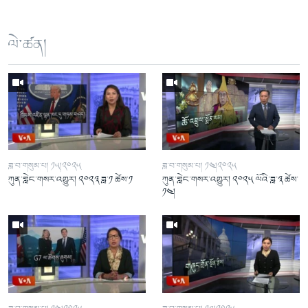
ལེ་ཚན།
ཟླ་བ་གསུམ་པ། ༡༥།༢༠༢༥
ཟླ་བ་གསུམ་པ། ༡༤།༢༠༢༥
ཀུན་གླེང་གསར་འགྱུར། ༢༠༢༣ ཟླ་༡ ཚེས་༡
ཀུན་གླེང་གསར་འགྱུར། ༢༠༢༥ ལོའི་ཟླ་༣ ཚེས་
༡༤།