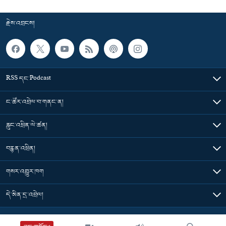
རྗེས་འབྲངས།
RSS དང་Podcast
ང་ཚོར་འབྲེལ་བ་གནང་ན།
རླུང་འཕྲིན་ལེ་ཚན།
བརྙན་འཕྲིན།
གསར་འགྱུར་ཁག
དེ་མིན་དྲ་འབྲེལ།
Tibet Time