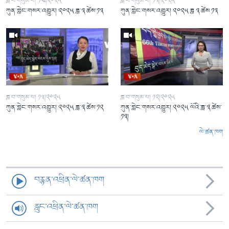
ཟླ་བ་གསུམ་པ། ༡༤།༢༠༢༥
ཟླ་བ་གསུམ་པ། ༡༣།༢༠༢༥
ཀུན་གླེང་གསར་འགྱུར། ༢༠༢༥ ཟླ་༣ ཚེས་༡༣
ཀུན་གླེང་གསར་འགྱུར། ༢༠༢༥ ཟླ ༣ ཚེས ༡༣
ཟླ་བ་གསུམ་པ། ༡༣།༢༠༢༥
ཟླ་བ་གསུམ་པ། ༡༢།༢༠༢༥
ཀུན་གླེང་གསར་འགྱུར། ༢༠༢༥ ཟླ་༣ ཚེས་༡༢
ཀུན་གླེང་གསར་འགྱུར། ༢༠༢༥ ལོའི་ཟླ་༣ ཚེས་
༡༣།
ལེ་ཚན་ཁག
བརྙན་འཕྲིན་ལེ་ཚན་ཁག
རླུང་འཕྲིན་ལེ་ཚན་ཁག