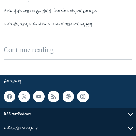
པེ་ཅིང་གི་རྩེད་འགྲན་ལ་རྒྱལ་སྤྱིའི་སྤྱི་ཚོགས་མོས་པ་མེད་པའི་རྣམ་འགྱུར།
ཨ་རིའི་རྩེད་འགྲན་པ་ཚོར་པེ་ཅིང་ལ་ཁ་པར་མི་འཁྱེར་བའི་ནན་སྐུལ།
Continue reading
རྗེས་འབྲངས།
RSS དང་Podcast
ང་ཚོར་འབྲེལ་བ་གནང་ན།