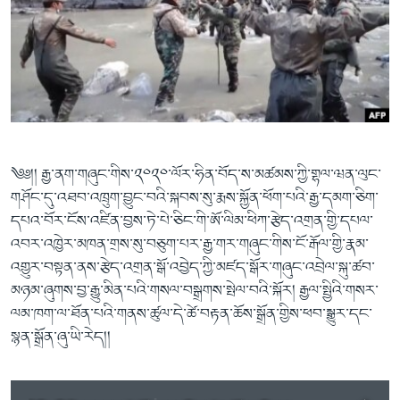
ཀར་
Learning English
འཚོལ་
དྲ་བརྙན་གསར་འགྱུར།
བགྲོ་གླེང་མདུན་ལྕོག
ཞིབ་
རྗེས་འབྲངས།
ཁ་བའི་མི་སྣ།
བསྐྱར་ཞིབ།
ལ་
བསྐྱོད།
བུད་མེད་ལེ་ཚན།
པོ་ཊི་ཁ་སི།
དཔེ་ཀློག
དཔེ་ཀློག
སྐད་ཡིག
ཆབ་སྲིད་བཙོན་པ་ངོ་སྤྲོད།
ཕ་ཡུལ་གླེང་སྟེགས།
༄༅།། རྒྱ་ནག་གཞུང་གིས་༢༠༢༠་ལོར་ཧིན་བོད་ས་མཚམས་ཀྱི་གྷལ་ཝན་ལུང་
ཆོས་རིག་ལེ་ཚན།
གཤོང་དུ་འཐབ་འཁྲུག་བྱུང་བའི་སྐབས་སུ་རྨས་སྐྱོན་ཕོག་པའི་རྒྱ་དམག་ཅིག་
གཞོན་སྐྱེས་དང་ཤེས་ཡོན།
དཔའ་བོར་ངོས་འཛིན་བྱས་ཏེ་པེ་ཅིང་གི་ཨོ་ལིམ་ཕིཀ་རྩེད་འགྲན་གྱི་དཔལ་
འབར་འཁྱེར་མཁན་གྲས་སུ་བཅུག་པར་རྒྱ་གར་གཞུང་གིས་ངོ་རྒོལ་གྱི་རྣམ་
འཕྲོད་བསྟེན་དང་དོན་ལྡན་གྱི་མི་ཚེ།
འགྱུར་བསྟན་ནས་རྩེད་འགྲན་སྒོ་འབྱེད་ཀྱི་མཛད་སྒོར་གཞུང་འབྲེལ་སྐུ་ཚབ་
གངས་རིའི་བྲག་ཅ།
མཉམ་ཞུགས་བྱ་རྒྱུ་མིན་པའི་གསལ་བསྒྲགས་སྤེལ་བའི་སྐོར། རྒྱལ་སྤྱིའི་གསར་
ལམ་ཁག་ལ་ཐོན་པའི་གནས་ཚུལ་དེ་ཚེ་བརྟན་ཆོས་སྒྲོན་གྱིས་ཕབ་སྒྱུར་དང་
བུད་མེད།
སྙན་སྒྲོན་ཞུ་ཡི་རེད།།
སོ་ཡ་ལ། བོད་ཀྱི་གླུ་གཞས།