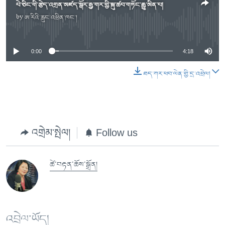
པེ་ཅིང་གི་རྩེད་འགྲན་མཛད་སྒོར་རྒྱ་གར་གྱི་སྐུ་ཚབ་གཏོང་རྒྱུ་མིན་པ།
by
ཨ་རིའི་རླུང་འཕྲིན་ཁང་།
No media source currently available
0:00
4:18
ཐད་ཀར་ཕབ་ལེན་གྱི་དྲ་འབྲེལ།
འགྲེམ་སྤེལ།
Follow us
ཚེ་བརྟན་ཆོས་སྒྲོན།
འབྲེལ་ཡོད།