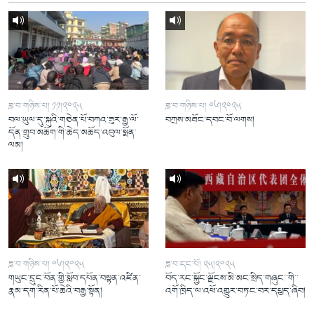
ཟླ་བ་གཉིས་པ། ༡༡།༢༠༢༥
ཟླ་བ་གཉིས་པ། ༠༦།༢༠༢༥
བལ་ཡུལ་དུ་སྐུའི་གཅེན་པོ་བཀའ་ཟུར་རྒྱ་ལོ་
བཀྲས་མཐོང་དབང་བོ་ལགས།
དོན་གྲུབ་མཆོག་གི་ཆེད་མཆོད་འབུལ་སྨོན་
ལམ།
ཟླ་བ་གཉིས་པ། ༠༦།༢༠༢༥
ཟླ་བ་དང་པོ། ༢༥།༢༠༢༥
གཡུང་དྲུང་བོན་གྱི་སློབ་དཔོན་བསྟན་འཛིན་
བོད་རང་སྐྱོང་ལྗོངས་མི་མང་སྲིད་གཞུང་་གི་་
རྣམ་དག་རིན་པོ་ཆེའི་བརྒྱ་སྟོན།
འགོ་ཁྲིད་ལ་འཕོ་འགྱུར་བཏང་བར་དཔྱད་ཞིབ།