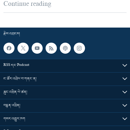
Continue reading
རྗེས་འབྲངས།
RSS དང་Podcast
ང་ཚོར་འབྲེལ་བ་གནང་ན།
རླུང་འཕྲིན་ལེ་ཚན།
བརྙན་འཕྲིན།
གསར་འགྱུར་ཁག