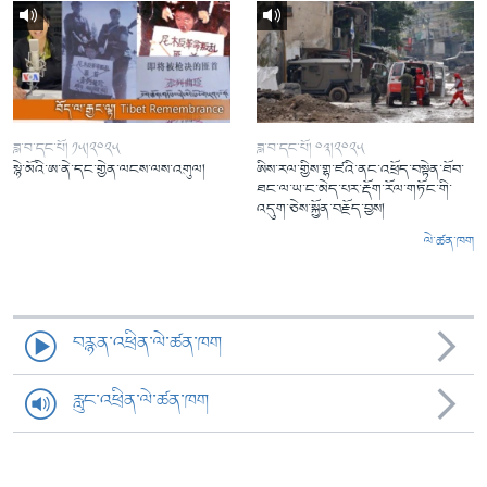
ཟླ་བ་དང་པོ། ༡༥།༢༠༢༥
ཟླ་བ་དང་པོ། ༠༣།༢༠༢༥
སྙེ་མོའི་ཨ་ནེ་དང་གྱེན་ལངས་ལས་འགུལ།
ཨིས་རལ་གྱིས་གྷ་ཛའི་ནང་འཕྲོད་བསྟེན་ཐོབ་
ཐང་ལ་ཡ་ང་མེད་པར་རྡོག་རོལ་གཏོང་གི་
འདུག་ཅེས་སྐྱོན་བརྗོད་བྱས།
ལེ་ཚན་ཁག
བརྙན་འཕྲིན་ལེ་ཚན་ཁག
རླུང་འཕྲིན་ལེ་ཚན་ཁག