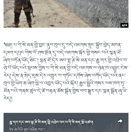
ཀར་
Learning English
འཚོལ་
དྲ་བརྙན་གསར་འགྱུར།
བགྲོ་གླེང་མདུན་ལྕོག
ཞིབ་
རྗེས་འབྲངས།
ཁ་བའི་མི་སྣ།
བསྐྱར་ཞིབ།
ལ་
བསྐྱོད།
བུད་མེད་ལེ་ཚན།
པོ་ཊི་ཁ་སི།
དཔེ་ཀློག
དཔེ་ཀློག
སྐད་ཡིག
༄༅།། པ་ཀི་སི་ཐན་གྱི་བྱང་ནུབ་ཁུལ་དུ་བདེ་འཇགས་སྲུང་སྐྱོབ་བྱེད་མཁན་
ཆབ་སྲིད་བཙོན་པ་ངོ་སྤྲོད།
ཕ་ཡུལ་གླེང་སྟེགས།
དམག་དཔུང་གིས་ལོ་ཤས་སྔོན་དུ་བདེ་འཇགས་སྐོར་གྱི་གསང་བའི་སྙན་ཐོ་
ཞིག་བཏོན་ཡོད་ཅིང་། སྙན་ཐོ་དེར་ཨབ་གྷ་ཎི་སི་ཐན་དང་རྒྱ་གར་གྱི་འབྲེལ་བ་
ཆོས་རིག་ལེ་ཚན།
ཉེ་པོ་ཡོད་པའི་སྟབས་ཀྱིས་པ་ཀི་སི་ཐན་གྱི་བདེ་འཇགས་ལ་ཉེན་ཁ་འབྱུང་ངེས་
གཞོན་སྐྱེས་དང་ཤེས་ཡོན།
རེད། དེས་ན་སྲིད་ཇུས་དེར་འགྱུར་བ་གཏོང་དགོས་ཞེས་བཀོད་ཡོད་པའི་ནང་
འཕྲོད་བསྟེན་དང་དོན་ལྡན་གྱི་མི་ཚེ།
ཁུལ་གྱི་ཡིག་ཆ་ཞིག་ཕྱི་ལ་འཁྱར་ཡོད་པའི་སྐོར། རྒྱལ་སྤྱིའི་གསར་ལམ་ཁག་ཏུ་
ཐོན་པའི་གནས་ཚུལ་དེ་ཚེ་བརྟན་ཆོས་སྒྲོན་གྱིས་ཕབ་སྒྱུར་དང་སྙན་སྒྲོན་ཞུ་ཡི་
གངས་རིའི་བྲག་ཅ།
རེད།།
བུད་མེད།
སོ་ཡ་ལ། བོད་ཀྱི་གླུ་གཞས།
རྒྱ་གར་དང་ཨབ་གྷ་ཎི་སི་ཐན་གྱི་འབྲེལ་བར་པ་ཀི་སི་ཐན་བློ་འཚབ།
by
ཨ་རིའི་རླུང་འཕྲིན་ཁང་།
No media source currently available