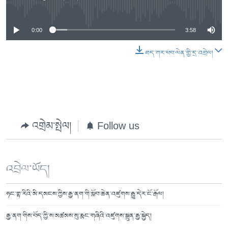
0:00
3:58
ཐད་ཀར་ཕབ་ལེན་གྱི་དྲ་འབྲེལ།
འགྲེམ་སྤེལ།
Follow us
འབྲེལ་ཡོད།
ཧང་གྷ་རིའི་མི་དམངས་ཀྱིས་རྒྱ་ནག་གི་སློབ་ཆེན་འཛུགས་རྒྱུ་དེར་ངོ་རྒོལ།
རྒྱ་ནག་གིས་བོད་ཀྱི་ས་མཚམས་སུ་རྨང་གཞིའི་འཛུགས་སྐྲུན་རྒྱ་སྐྱེད།