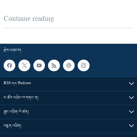
Continue reading
རྗེས་འབྲངས།
RSS དང་Podcast
ང་ཚོར་འབྲེལ་བ་གནང་ན།
རླུང་འཕྲིན་ལེ་ཚན།
བརྙན་འཕྲིན།