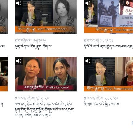
ཟླ་བ་གཉིས་པ། ༡༥།༢༠༢༥
ཟླ་བ་དང་པོ། ༡༥།༢༠༢༥
ས་པ།
སུད་ཌེན་ལ་བོད་ཕྲུག་ཐོག་མ།
སྙེ་མོའི་ཨ་ནེ་དང་གྱེན་ལངས་ལས་འག
ཟླ་བ་བཅུ་གཉིས། ༣༡།༢༠༢༤
ཟླ་བ་བཅུ་གཉིས། ༢༥།༢༠༢༤
་པ།
ཕལ་སྐད་གླེང་མོལ། བོད་རང་བཙན་ཆེད་སློབ་
ཞི་སྲས་ཚང་བདེ་སྐྱིད་ལགས།
ཕྲུག་བོད་དོན་རྒྱབ་སྐྱོར་ཚོགས་པའི་ལས་འགུལ་
འགན་འཛིན་འཆི་མེད་ལྷ་མོ།