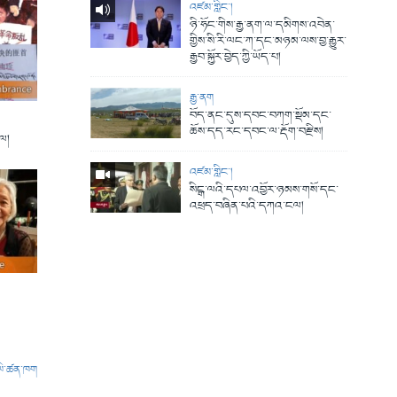
འཛམ་གླིང་།
ཉི་ཧོང་གིས་རྒྱ་ནག་ལ་དམིགས་འབེན་
གྱིས་སི་རི་ལང་ཀ་དང་མཉམ་ལས་བྱ་རྒྱུར་
རྒྱབ་སྐྱོར་བྱེད་ཀྱི་ཡོད་པ།
རྒྱ་ནག
བོད་ནང་དུས་དབང་བཀག་སྡོམ་དང་
ཆོས་དད་རང་དབང་ལ་རྡོག་བརྫིས།
ུལ།
འཛམ་གླིང་།
སིངྒ་ལའི་དཔལ་འབྱོར་ཉམས་གསོ་དང་
འཕྲད་བཞིན་པའི་དཀའ་ངལ།
ལེ་ཚན་ཁག