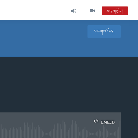
ཐད་གཏོང་།
མངགས་ལེན།
EMBED