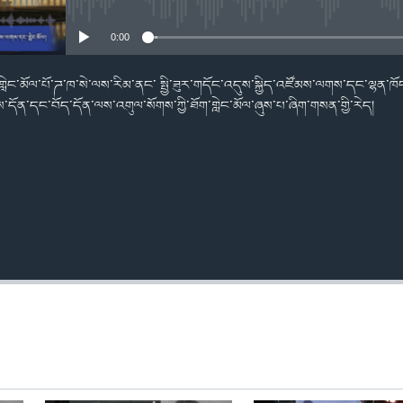
No media source currently availabl
མངགས་ལེན།
0:00
ླེང་མོལ་པོ་ཌ་ཁ་སེ་ལས་རིམ་ནང་ སྤྱི་ཟུར་གདོང་འདུས་སྐྱིད་འཛོམས་ལགས་དང་ལྷན་ཁོང་ག
ལས་དོན་དང་བོད་དོན་ལས་འགུལ་སོགས་ཀྱི་ཐོག་གླེང་མོལ་ཞུས་པ་ཞིག་གསན་གྱི་རེད།