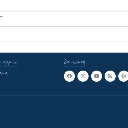
ཁག
་བ་གནང་ན།
རྗེས་འབྲངས།
གནང་ན།