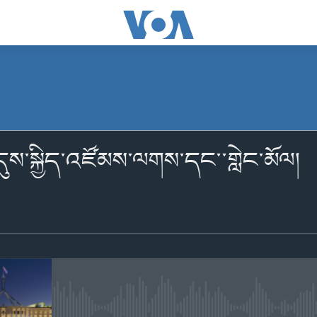
མངགས་ལེན།
འདུས་སྐྱིད་འཛོམས་ལགས་དང་་གླེང་མོལ།
Apple Podcasts
Spotify
YouTube