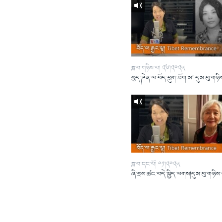
ཟླ་བ་གཉིས་པ། ༢༦།༢༠༢༥
སུད་ཌེན་ལ་བོད་ཕྲུག་ཐོག་མ། དུམ་བུ་གཉི
ཟླ་བ་དང་པོ། ༠༡།༢༠༢༥
ཞི་སྲས་ཚང་བདེ་སྐྱིད་ལགས།དུམ་བུ་གཉིས