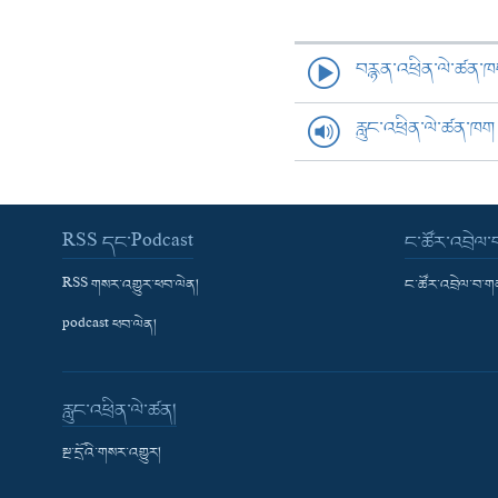
བརྙན་འཕྲིན་ལེ་ཚན་
རླུང་འཕྲིན་ལེ་ཚན་ཁག
RSS དང་Podcast
ང་ཚོར་འབྲེལ
RSS གསར་འགྱུར་ཕབ་ལེན།
ང་ཚོར་འབྲེལ་བ་
podcast ཕབ་ལེན།
རླུང་འཕྲིན་ལེ་ཚན།
སྔ་དྲོའི་གསར་འགྱུར།