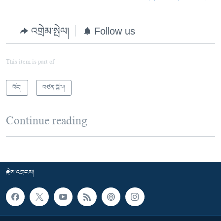
འགྲེམ་སྤེལ།
Follow us
This item is part of
བོད།
བཙན་བྱོལ།
Continue reading
རྗེས་འབྲངས།