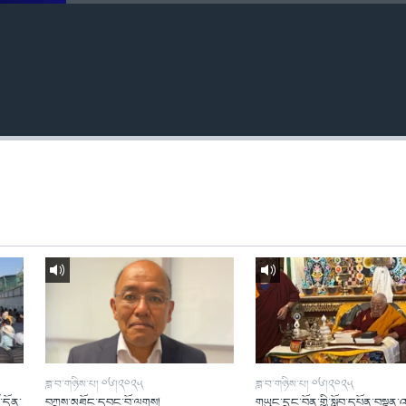
ཟླ་བ་གཉིས་པ། ༠༦།༢༠༢༥
ཟླ་བ་གཉིས་པ། ༠༦།༢༠༢༥
ོ་དོན་
བཀྲས་མཐོང་དབང་བོ་ལགས།
གཡུང་དྲུང་བོན་གྱི་སློབ་དཔོན་བསྟན་