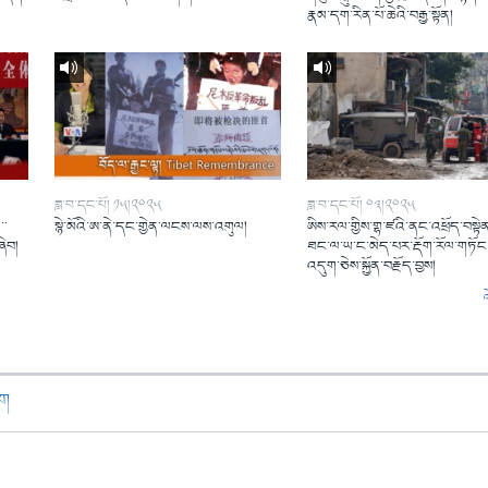
།
རྣམ་དག་རིན་པོ་ཆེའི་བརྒྱ་སྟོན།
ཟླ་བ་དང་པོ། ༡༥།༢༠༢༥
ཟླ་བ་དང་པོ། ༠༣།༢༠༢༥
་་
སྙེ་མོའི་ཨ་ནེ་དང་གྱེན་ལངས་ལས་འགུལ།
ཨིས་རལ་གྱིས་གྷ་ཛའི་ནང་འཕྲོད་བསྟེན
ཞིབ།
ཐང་ལ་ཡ་ང་མེད་པར་རྡོག་རོལ་གཏོང་
འདུག་ཅེས་སྐྱོན་བརྗོད་བྱས།
ཁག