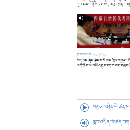
གྲུབ་མཆོག་གི་ཆེད་མཆོད་འབུལ་སྨོན་ལམ
ཟླ་བ་དང་པོ། ༢༥།༢༠༢༥
བོད་རང་སྐྱོང་ལྗོངས་མི་མང་སྲིད་གཞུང་་གི
འགོ་ཁྲིད་ལ་འཕོ་འགྱུར་བཏང་བར་དཔྱད་
བརྙན་འཕྲིན་ལེ་ཚན་
རླུང་འཕྲིན་ལེ་ཚན་ཁག