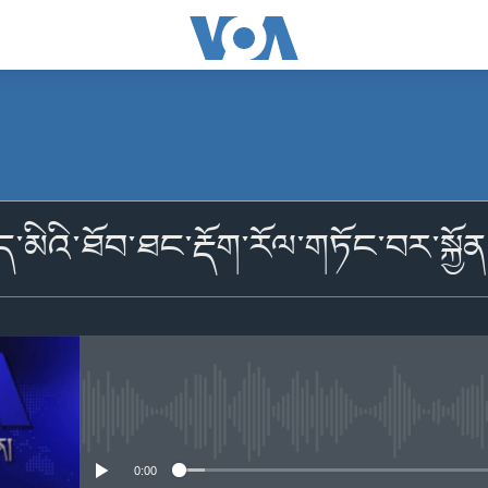
མངགས་ལེན།
་མིའི་ཐོབ་ཐང་རྡོག་རོལ་གཏོང་བར་སྐྱོན་བ
མངགས་ལེན།
No media source currently availabl
0:00