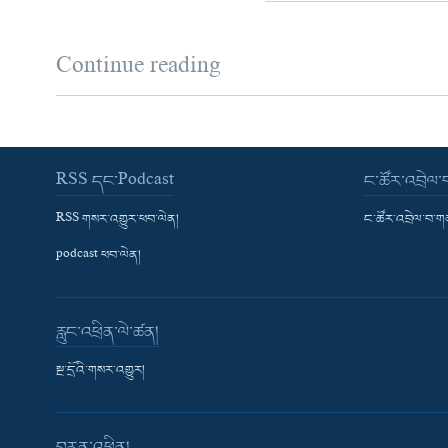
Continue reading
RSS དང་Podcast
ང་ཚོར་འབྲེལ
RSS གསར་འགྱུར་ཕབ་ལེན།
ང་ཚོར་འབྲེལ་བ་
podcast ཕབ་ལེན།
རླུང་འཕྲིན་ལེ་ཚན།
སྔ་དྲོའི་གསར་འགྱུར།
བརྙན་འཕྲིན།