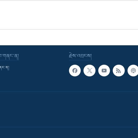
་བ་གནང་ན།
རྗེས་འབྲངས།
གནང་ན།