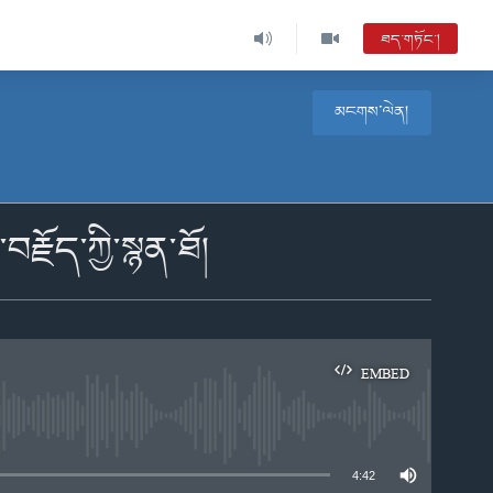
ཐད་གཏོང་།
མངགས་ལེན།
རྗོད་ཀྱི་སྙན་ཐོ།
EMBED
e
4:42