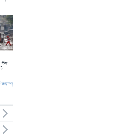
་ཐོབ་
གི་
ལེ་ཚན་ཁག