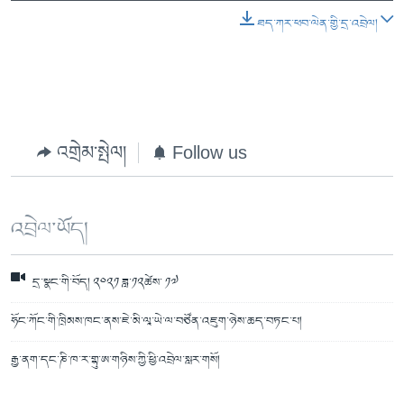
ཐད་ཀར་ཕབ་ལེན་གྱི་དྲ་འབྲེལ།
འགྲེམ་སྤེལ།
Follow us
འབྲེལ་ཡོད།
དྲ་སྣང་གི་བོད། ༢༠༢༡ ཟླ་༡༢ཚེས་ ༡༧
ཧོང་ཀོང་གི་ཁྲིམས་ཁང་ནས་ཇེ་མི་ལཱ་ཡེ་ལ་བཙོན་འཇུག་ཉེས་ཆད་བཏང་པ།
རྒྱ་ནག་དང་ཎི་ཁ་ར་གྷུ་ཨ་གཉིས་ཀྱི་ཕྱི་འབྲེལ་སླར་གསོ།