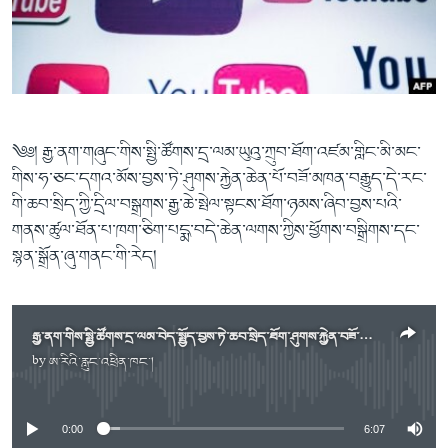
ཀར་
Learning English
འཚོལ་
དྲ་བརྙན་གསར་འགྱུར།
བགྲོ་གླེང་མདུན་ལྕོག
ཞིབ་
རྗེས་འབྲངས།
ཁ་བའི་མི་སྣ།
བསྐྱར་ཞིབ།
ལ་
བསྐྱོད།
བུད་མེད་ལེ་ཚན།
པོ་ཊི་ཁ་སི།
དཔེ་ཀློག
དཔེ་ཀློག
སྐད་ཡིག
༄༅། རྒྱ་ནག་གཞུང་གིས་སྤྱི་ཚོགས་དྲ་ལམ་ཡུའུ་ཀྲུབ་ཐོག་འཛམ་གླིང་མི་མང་
ཆབ་སྲིད་བཙོན་པ་ངོ་སྤྲོད།
ཕ་ཡུལ་གླེང་སྟེགས།
གིས་ཧ་ཅང་དགའ་མོས་བྱས་ཏེ་ཤུགས་རྐྱེན་ཆེན་པོ་བཟོ་མཁན་བརྒྱུད་དེ་རང་
གི་ཆབ་སྲིད་ཀྱི་དྲིལ་བསྒྲགས་རྒྱ་ཆེ་སྤེལ་སྟངས་ཐོག་ཉམས་ཞིབ་བྱས་པའི་
ཆོས་རིག་ལེ་ཚན།
གནས་ཚུལ་ཐོན་པ་ཁག་ཅིག་པདྨ་བདེ་ཆེན་ལགས་ཀྱིས་ཕྱོགས་བསྒྲིགས་དང་
གཞོན་སྐྱེས་དང་ཤེས་ཡོན།
སྙན་སྒྲོན་ཞུ་གནང་གི་རེད།
འཕྲོད་བསྟེན་དང་དོན་ལྡན་གྱི་མི་ཚེ།
གངས་རིའི་བྲག་ཅ།
རྒྱ་ནག་གིས་སྤྱི་ཚོགས་དྲ་ལམ་བེད་སྤྱོད་བྱས་ཏེ་ཆབ་སྲིད་ཐོག་ཤུགས་རྐྱེན་བཟོ་བཞིན་པ།
བུད་མེད།
by
ཨ་རིའི་རླུང་འཕྲིན་ཁང་།
No media source currently available
སོ་ཡ་ལ། བོད་ཀྱི་གླུ་གཞས།
0:00
6:07