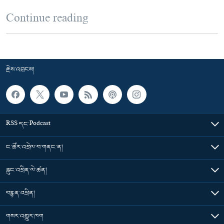
Continue reading
རྗེས་འབྲངས།
RSS དང་Podcast
ང་ཚོར་འབྲེལ་བ་གནང་ན།
རླུང་འཕྲིན་ལེ་ཚན།
བརྙན་འཕྲིན།
གསར་འགྱུར་ཁག