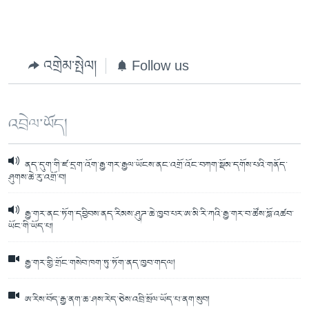
འགྲེམ་སྤེལ།
Follow us
འབྲེལ་ཡོད།
ནད་དུག་གི་ཛ་དྲག་འོག་རྒྱ་གར་རྒྱལ་ཡོངས་ནང་འགྲོ་འོང་བཀག་སྡོམ་དགོས་པའི་གནོད་
ཤུགས་ཆེ་རུ་འགྲོ་བ།
རྒྱ་གར་ནང་ཏོག་དབྱིབས་ནད་རིམས་ཤུཌ་ཆེ་ཁྱབ་པར་ཨ་མི་རི་ཀའི་རྒྱ་གར་བ་ཚོས་བློ་འཚབ་
ཡོང་གི་ཡོད་པ།
རྒྱ་གར་གྱི་གྲོང་གསེབ་ཁག་ཏུ་ཏོག་ནད་ཁྱབ་གདལ།
ཨ་རིས་བོད་རྒྱ་ནག་ཆ་ཤས་རེད་ཅེས་འབྲི་སྲོལ་ཡོད་པ་ནག་སུབ།