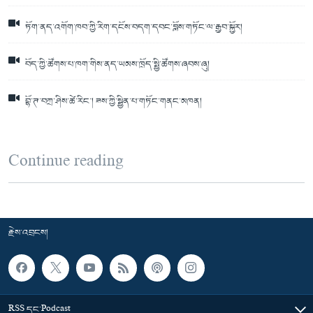
ཏོག་ནད་འགོག་ཁབ་ཀྱི་རིག་དངོས་བདག་དབང་བློས་གཏོང་ལ་རྒྱབ་སྐྱོར།
བོད་ཀྱི་ཚོགས་པ་ཁག་གིས་ནད་ཡམས་ཁྲོད་སྤྱི་ཚོགས་ཞབས་ཞུ།
བྷོ་ཊ་བཀྲ་ཤིས་ཚེ་རིང་། ཟས་ཀྱི་སྦྱིན་པ་གཏོང་གནང་མཁན།
Continue reading
རྗེས་འབྲངས།
RSS དང་Podcast