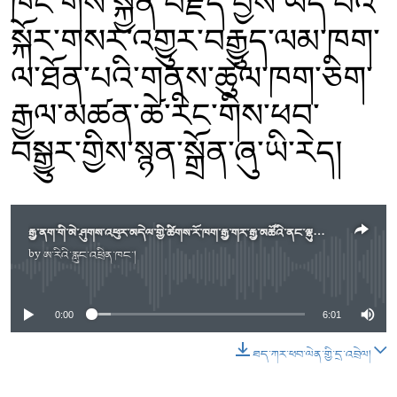
ཁང་གིས་སྐྱོན་བརྗོད་བྱས་ཡོད་པའི་
སྐོར་གསར་འགྱུར་བརྒྱུད་ལམ་ཁག་
ལ་ཐོན་པའི་གནས་ཚུལ་ཁག་ཅིག་
རྒྱལ་མཚན་ཚེ་རིང་གིས་ཕབ་
བསྒྱུར
་གྱིས
་སྙན་སྒྲོན་ཞུ་ཡི་
རེད
།
རྒྱ་ནག་གི་མེ་ཤུགས་འཕུར་མདེལ་གྱི་ཚིགས་རོ་ཁག་རྒྱ་གར་རྒྱ་མཚོའི་ནང་ལྷུངས་ཡོད་པ།
by
ཨ་རིའི་རླུང་འཕྲིན་ཁང་།
No media source currently available
0:00
6:01
ཐད་ཀར་ཕབ་ལེན་གྱི་དྲ་འབྲེལ།