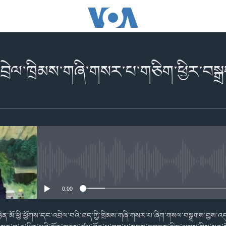
་འབྲེལ་ཁྲིམས་གཞི་གསར་པ་གཅིག་ཕྱིར་བསྒ
No media source currently availabl
0:00
ིན་མོ་ཕྱི་ཕྱོགས་དང་འབྲེལ་བའི་ཐད་ཀྱི་ཁྲིམས་གཞི་གསར་པ་ཞིག་གསལ་བསྒྲགས་བྱས་འད