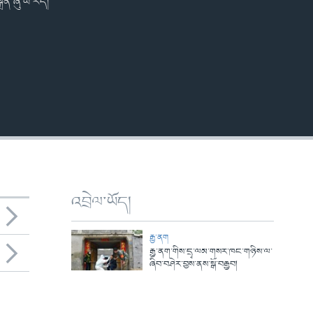
ན་ཞུ་ཡི་རེད།
འབྲེལ་ཡོད།
རྒྱ་ནག
རྒྱ་ནག་གིས་དྲྭ་ལམ་གསར་ཁང་གཉིས་ལ་
ཞིབ་བཤེར་བྱས་ནས་སྒོ་བརྒྱབ།