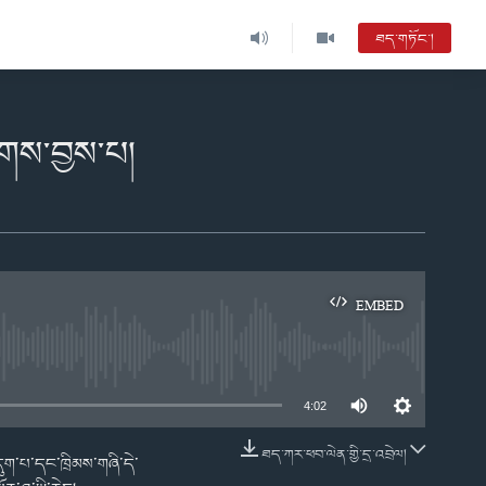
ཐད་གཏོང་།
ྲགས་བྱས་པ།
EMBED
e
4:02
ཐད་ཀར་ཕབ་ལེན་གྱི་དྲ་འབྲེལ།
ུག་པ་དང་ཁྲིམས་གཞི་དེ་
EMBED