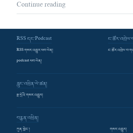
Continue reading
RSS དང་Podcast
ང་ཚོར་འབྲེལ
RSS གསར་འགྱུར་ཕབ་ལེན།
ང་ཚོར་འབྲེལ་བ་
podcast ཕབ་ལེན།
རླུང་འཕྲིན་ལེ་ཚན།
སྔ་དྲོའི་གསར་འགྱུར།
བརྙན་འཕྲིན།
ཀུན་གླེང་།
གསར་འགྱུར།