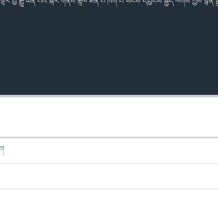
ྟར་བྱ་རྒྱུ་ཡིན་པའི་སྐོར་གནས་ཚུལ་ཐོན་པ་ཁག་པ་སངས་དབྱངས་སྐྱིད་ལགས་ཀྱིས་སྙན་སྒྲོ
ཁག