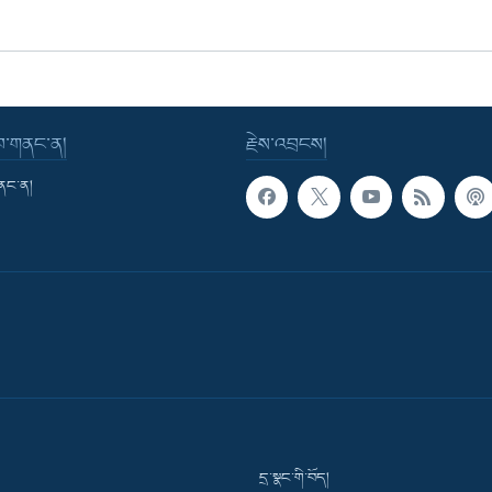
་བ་གནང་ན།
རྗེས་འབྲངས།
གནང་ན།
དྲ་སྣང་གི་བོད།