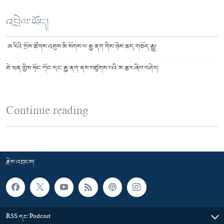
འབྲེལ་ཡོད།
ཨ་རིའི་གྲོས་ཚོགས་འཐུས་མི་སོགས་ལ་རྒྱ་ནག་གིས་ཉེས་ཆད་གཅོད་རྒྱུ།
ཐེ་ཝན་གྱིས་ཧོང་ཀོང་དང་རྒྱ་ནག་ནས་བཙུགས་པའི་མ་རྩར་ཞིབ་བཤེར།
Continue reading
རྗེས་འབྲངས།
RSS དང་Podcast