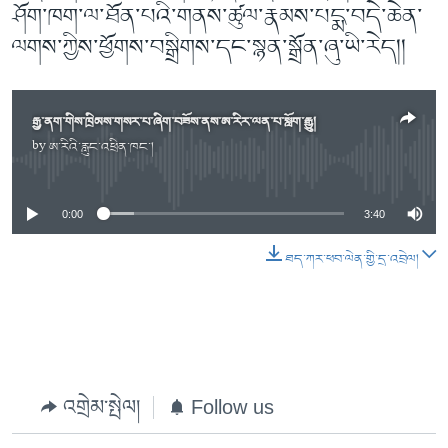
ཤོག་ཁག་ལ་ཐོན་པའི་གནས་ཚུལ་རྣམས་པདྨ་བདེ་ཆེན་
ལགས་ཀྱིས་ཕྱོགས་བསྒྲིགས་དང་སྙན་སྒྲོན་ཞུ་ཡི་རེད།།
རྒྱ་ནག་གིས་ཁྲིམས་གསར་པ་ཞིག་བཟོས་ནས་ཨ་རིར་ལན་པ་སློག་རྒྱུ།
by
ཨ་རིའི་རླུང་འཕྲིན་ཁང་།
No media source currently available
0:00
3:40
ཐད་ཀར་ཕབ་ལེན་གྱི་དྲ་འབྲེལ།
འགྲེམ་སྤེལ།
Follow us