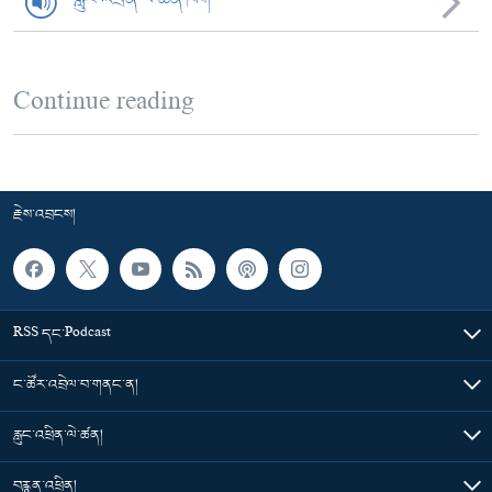
Continue reading
རྗེས་འབྲངས།
RSS དང་Podcast
ང་ཚོར་འབྲེལ་བ་གནང་ན།
རླུང་འཕྲིན་ལེ་ཚན།
བརྙན་འཕྲིན།