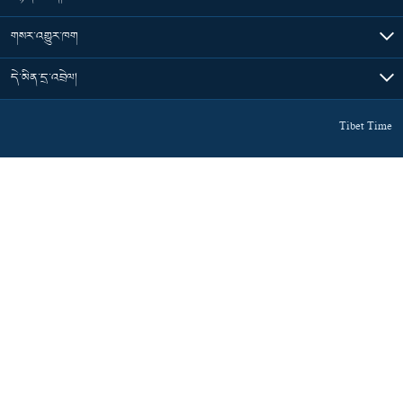
གསར་འགྱུར་ཁག
དེ་མིན་དྲ་འབྲེལ།
Tibet Time