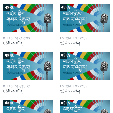
ཟླ་བ་གསུམ་པ། ༣༡།༢༠༢༥
ཟླ་བ་གསུམ་པ། ༣༠།༢༠༢༥
སྔ་དྲོའི་རླུང་འཕྲིན།
སྔ་དྲོའི་རླུང་འཕྲིན།
ཟླ་བ་གསུམ་པ། ༢༩།༢༠༢༥
ཟླ་བ་གསུམ་པ། ༢༨།༢༠༢༥
སྔ་དྲོའི་རླུང་འཕྲིན།
སྔ་དྲོའི་རླུང་འཕྲིན།