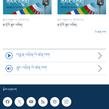
ཟླ་བ་གསུམ་པ། ༢༧།༢༠༢༥
ཟླ་བ་གསུམ་པ། ༢༦།༢༠༢༥
སྔ་དྲོའི་རླུང་འཕྲིན།
སྔ་དྲོའི་རླུང་འཕྲིན།
ལེ་ཚན་ཁག
བརྙན་འཕྲིན་ལེ་ཚན་ཁག
རླུང་འཕྲིན་ལེ་ཚན་ཁག
རྗེས་འབྲངས།