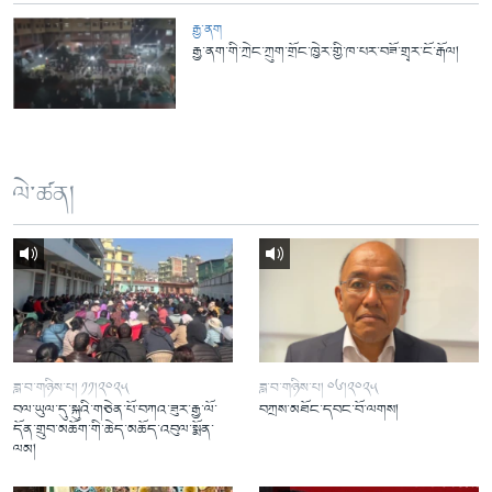
རྒྱ་ནག
རྒྱ་ནག་གི་ཀྲེང་ཀྲུག་གྲོང་ཁྱེར་གྱི་ཁ་པར་བཟོ་གྲྭར་ངོ་རྒོལ།
ལེ་ཚན།
ཟླ་བ་གཉིས་པ། ༡༡།༢༠༢༥
ཟླ་བ་གཉིས་པ། ༠༦།༢༠༢༥
བལ་ཡུལ་དུ་སྐུའི་གཅེན་པོ་བཀའ་ཟུར་རྒྱ་ལོ་
བཀྲས་མཐོང་དབང་བོ་ལགས།
དོན་གྲུབ་མཆོག་གི་ཆེད་མཆོད་འབུལ་སྨོན་
ལམ།