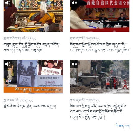
ཟླ་བ་གཉིས་པ། ༠༦།༢༠༢༥
ཟླ་བ་དང་པོ། ༢༥།༢༠༢༥
གཡུང་དྲུང་བོན་གྱི་སློབ་དཔོན་བསྟན་འཛིན་
བོད་རང་སྐྱོང་ལྗོངས་མི་མང་སྲིད་གཞུང་་གི་་
རྣམ་དག་རིན་པོ་ཆེའི་བརྒྱ་སྟོན།
འགོ་ཁྲིད་ལ་འཕོ་འགྱུར་བཏང་བར་དཔྱད་ཞིབ།
ཟླ་བ་དང་པོ། ༡༥།༢༠༢༥
ཟླ་བ་དང་པོ། ༠༣།༢༠༢༥
སྙེ་མོའི་ཨ་ནེ་དང་གྱེན་ལངས་ལས་འགུལ།
ཨིས་རལ་གྱིས་གྷ་ཛའི་ནང་འཕྲོད་བསྟེན་ཐོབ་
ཐང་ལ་ཡ་ང་མེད་པར་རྡོག་རོལ་གཏོང་གི་
འདུག་ཅེས་སྐྱོན་བརྗོད་བྱས།
ལེ་ཚན་ཁག