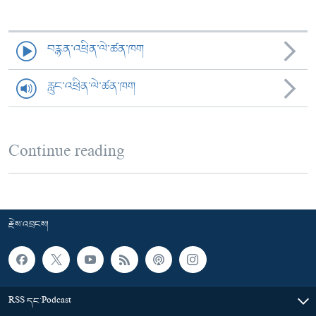
བརྙན་འཕྲིན་ལེ་ཚན་ཁག
རླུང་འཕྲིན་ལེ་ཚན་ཁག
Continue reading
རྗེས་འབྲངས།
RSS དང་Podcast