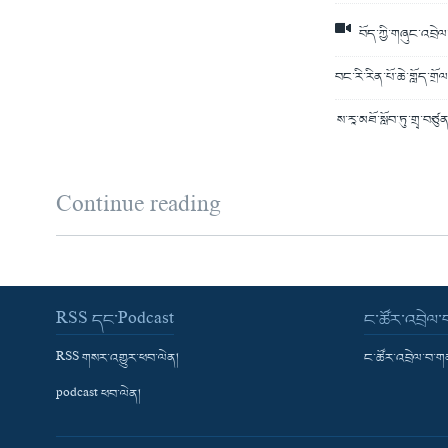
བོད་ཀྱི་གཞུང་འབྲེ
བང་རི་རིན་པོ་ཆེ་གློད་ག
ས་རཱ་མཐོ་སློབ་ཏུ་གྲྭ་བ
Continue reading
RSS དང་Podcast
ང་ཚོར་འབྲེལ
RSS གསར་འགྱུར་ཕབ་ལེན།
ང་ཚོར་འབྲེལ་བ་
podcast ཕབ་ལེན།