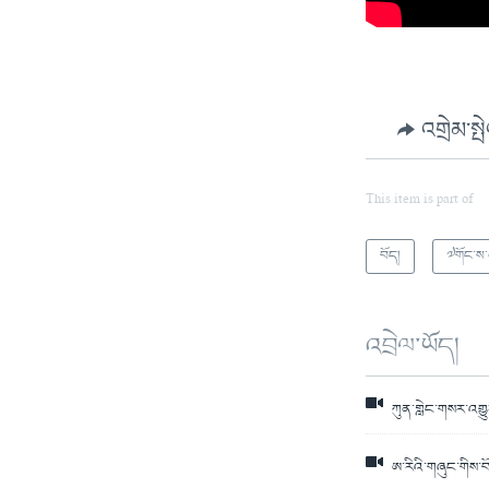
འགྲེམ་སྤ
This item is part of
བོད།
༧གོང་ས
འབྲེལ་ཡོད།
ཀུན་གླེང་གསར་འགྱུ
ཨ་རིའི་གཞུང་གིས་བ