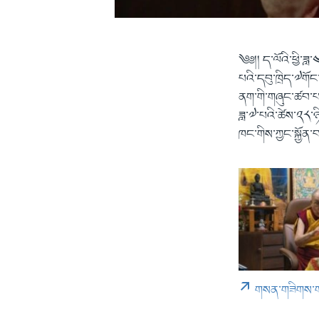
༄༅།། ད་ལོའི་ཕྱི་ཟ
པའི་དབུ་ཁྲིད་༧གོ
ནག་གི་གཞུང་ཚབ་པས
ཟླ་༧་པའི་ཚེས་༢༨་ཉ
ཁང་གིས་ཀྱང་སྐྱོན་བར
གསན་གཟིགས་