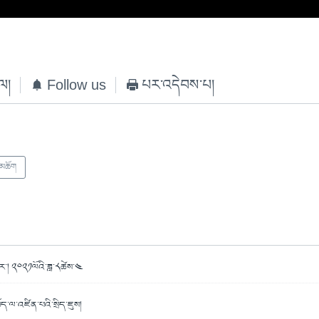
ེལ།
Follow us
པར་འདེབས་པ།
་མཆོག
ར་། ༢༠༢༡ལོའི་ཟླ་༨ཚེས་༤
ོད་ལ་འཛིན་པའི་སྲིད་ཇུས།