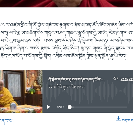
ླ་༤་པར་འཛམ་གླིང་གི་ནོ་བྷེལ་གཟེངས་རྟགས་བཞེས་མཁན་ཚོའི་ཚོགས་ཆེན་ཞིག་ལ་བོད
ང་ས་ཏཱ་ལའི་བླ་མ་མཆོག་གིས་གསུང་བཤད་གནང་རྒྱུ་སོགས་ཀྱི་མཛད་རིམ་ཁག་ལ་ཨ་ར
་ཐེ་ཇུས་བྱས་ནས་འགོག་ཐབས་བྱས་སོང་ཞེས་ནོ་བྷེལ་གཟེངས་རྟགས་བཞེས་མཁན་བ
ིན་ཡིག་ཆ་ཞིག་ལ་མཚན་རྟགས་བཀོད་ཡོད་ཅིང་། རྒྱ་ནག་གཞུང་གི་བྱེད་སྟངས་ལ་ཨ་རི
ྗོད་བྱས་ཡོད་པ་སོགས་ཀྱི་སྐོར། འཕྲིན་ལས་ཆོས་སྒྲོན་གྱིས་སྙན་སྒྲོན་ཞུ་ཡི་རེད།།
ནོ་བྷེལ་གཟེངས་རྟགས་བཞེས་མཁན་ཚོས་རྒྱ་ནག་ལ་སྐྱོན་བརྗོད།
EMBE
by
ཨ་རིའི་རླུང་འཕྲིན་ཁང་།
No media source currently available
0:00
གནང་ས།
ཐད་ཀར་ཕ
EMBED