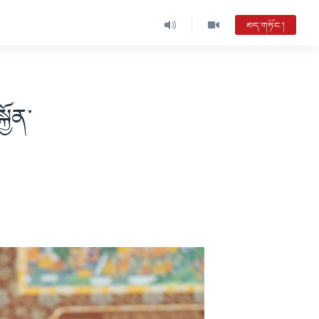
ཐད་གཏོང་།
ྱོན་