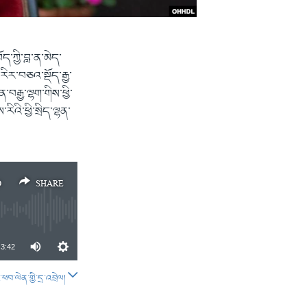
་ཀྱི་བླ་ན་མེད་
ིར་བཅའ་སྡོད་རྒྱ་
རྒྱ་ལྷག་གིས་ཕྱི་
འི་ཕྱི་སྲིད་ལྷན་
D
SHARE
3:42
བ་ལེན་གྱི་དྲ་འབྲེལ།
SHARE