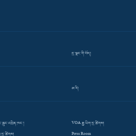
དྲ་སྣང་གི་བོད།
ཨ་རི།
་རླུང་འཕྲིན་ཁང་།
VOA རྒྱ་ཡིག་དྲ་ཚིགས།
་དྲ་ཚིགས།
Press Room