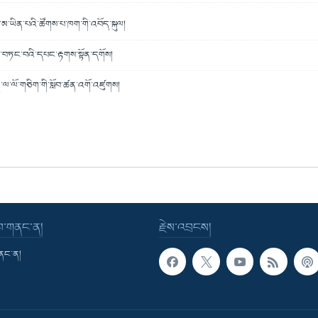
ལ་མ་ཡིན་པའི་ཚོགས་པ་ཁག་གི་འབོད་སྐུལ།
ྲོལ་བཏང་བའི་དཔང་རྟགས་སྟོན་དགོས།
ཙུན་ལ་ལོ་གཅིག་གི་སློབ་ཚན་འགོ་འཛུགས།
་བ་གནང་ན།
རྗེས་འབྲངས།
གནང་ན།