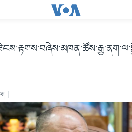
ཟེངས་རྟགས་བཞེས་མཁན་ཚོས་རྒྱ་ནག་ལ་སྐ
ེལ།