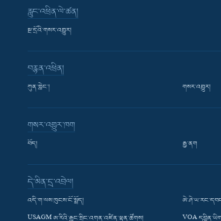
རླུང་འཕྲིན་ལེ་ཚན།
སྔ་དྲོའི་གསར་འགྱུར།
བརྙན་འཕྲིན།
ཀུན་གླེང་།
གསར་འགྱུར།
གསར་འགྱུར་ཁག
བོད།
རྒྱ་ནག
Learning English
དེ་མིན་དྲ་འབྲེལ།
རྗེས་འབྲངས།
འདི་ག་ལས་ཁུངས་ངོ་སྤྲོད།
ཨེ་ཤེ་ཡ་རང་དབང
USAGM ཨ་རིའི་རྒྱང་སྲིང་འགན་འཛིན་ལྷན་ཚོགས།
VOA དབྱིན་ཡིག