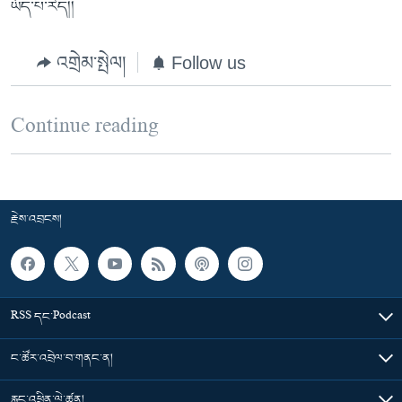
ཡོད་པ་རེད།།
འགྲེམ་སྤེལ།
Follow us
Continue reading
རྗེས་འབྲངས།
RSS དང་Podcast
ང་ཚོར་འབྲེལ་བ་གནང་ན།
རླུང་འཕྲིན་ལེ་ཚན།