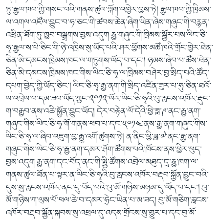
ཏུ་རྒྱལ་ཁབ་ཀྱི་གསང་བའི་གནས་ཚུལ་ལྐོག་འཁྱེར་བྱས་ཏེ། རྒྱལ་ཁབ་ཀྱི་ཁྲིམས་
ལ་འགལ་འཛོལ་བྱུང་བ་ཧ་ཅང་གི་ཚབས་ཆེན་ཞིག་ཡིན་ཞེས་གཞུང་གི་བརྙན་
འཕྲིན་ཐོག་ཏུ་ཁྱབ་བསྒྲགས་བྱས་འདུག རྒྱ་གཞུང་གི་ཁྲིམས་སྦྱོར་པས་ལིང་ཅི་
ཧྭ་རྒྱལ་ས་པེ་ཅིང་གི་ཉེ་འཁྲིས་སུ་ཡོད་པའི་ཤར་ཕྱོགས་མཚོ་ཁའི་གྲོང་ཁྱེར་ཐེན་
ཅིན་མི་དམངས་ཁྲིམས་ཁང་ལ་གཏུགས་ཡོད་པ་དང་། ཉམས་ཞིབ་པ་ཚོས་ཐེན་
ཅིན་མི་དམངས་ཁྲིམས་ཁང་གིས་ལིང་ཅི་ཧྭ་ལ་ཁྲིམས་བཤེར་བྱ་སྲིད་པའི་ཚོད་
དཔག་བྱེད་ཀྱི་ཡོད་ཅིང་། ལིང་ཅི་ཧྭ་རྒྱ་ནག་གི་སྲིད་འཛིན་ཟུར་པ་ཧུ་ཅིན་ཐའོ་
ལ་འབྲེལ་བ་དམ་ཟབ་ཡོད་ཀྱང་༢༠༡༢་ལོར་ལིང་ཅི་ཧྭའི་བུ་རླངས་འཁོར་རྡུང་
ག་བརྒྱབ་ནས་འཆི་སྐྱོན་བྱུང་ཡོད། དེར་བརྟེན་ལོ་དེའི་ཕྱི་ཟླ་༩་ནང་རྒྱ་ནག་
གཞུང་གིས་ལིང་ཅི་ཧྭ་གོ་གནས་ཕབ་པ་དང་༢༠༡༤་ནས་རྒྱ་ནག་གཞུང་གིས་
ལིང་ཅི་ཧྭ་ལ་ཞིབ་འཇུག་བྱ་རྒྱུ་འགོ་ཚུགས་ཏེ། ན་ནིང་ཕྱི་ཟླ་༧་ནང་རྒྱ་ནག་
གཞུང་གིས་ལིང་ཅི་ཧྭ་རྒྱ་ནག་དམར་ཤོག་ཚོགས་པའི་ཁོངས་ནས་ཕྱིར་ཕུད་
བྱས་འདུག རྒྱ་ནག་དང་བོད་ནང་གི་སྤྱི་ཚོགས་འབྲེལ་མཐུད་དྲ་རྒྱ་ཁག་ལ་
གནས་ཚུལ་ཐོན་པ་ལྟར་ན་ལིང་ཅི་ཧྭའི་བུ་རླངས་འཁོར་བརྡབ་སྐྱོན་བྱུང་བའི་
དུས་སུ་རླངས་འཁོར་ནང་དུ་བོད་པའི་བུ་མོ་གཉིས་མཉམ་དུ་ཡོད་པ་དང་། བུ་
མོ་གཉིས་ཀ་ལུས་པོ་ཕལ་ཆེ་བ་དམར་ཧྲེང་ཡིན་པ་མ་ཟད། བུ་མོ་གཅིག་རླངས་
འཁོར་བརྡབ་སྐྱོན་སྐབས་སུ་འཕྲལ་དུ་འདས་གྲོངས་སུ་གྱུར་པ་དང་བུ་མོ་