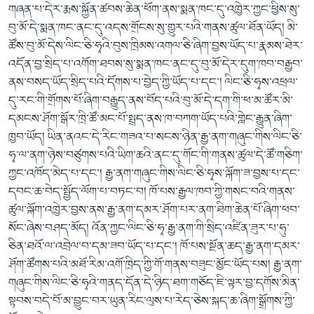
གཞན་པ་དེར་རྨས་སྐྱོན་ཚབས་ཆེན་ཕོག་ནས་སྨན་ཁང་དུ་འཁྱེར་ཀྱང་ཕྱིས་སུ་
བུ་མོ་དེ་སྨན་ཁང་ནང་དུ་འདས་གྲོངས་སུ་གྱུར་པའི་གནས་ཚུལ་ཐོན་ཡོད། མི་
ཚོས་བུ་མོ་དེས་ལིང་ཅི་ཧྭའི་བུས་ཁྲིམས་འགལ་ཅི་ཞིག་བྱས་ཡོད་པ་རྣམས་ཐེར་
འདོན་བྱ་སྲིད་པ་འགོག་ཐབས་སུ་སྨན་ཁང་ནང་དུ་བུ་མོ་དེར་དུག་ཁབ་བརྒྱབ་
ནས་བསད་ཡོད་སྲིད་པའི་དོགས་པ་བྱེད་ཀྱི་ཡོད་པ་དང་། ལིང་ཅི་ཧྭས་འཕྲལ་
དུ་རང་གི་གྲོགས་པོ་ཞིག་བརྒྱུད་ནས་བོད་པའི་བུ་མོ་དེ་དག་གི་ཕ་མ་ཚོར་མི་
དམངས་ཤོག་སྒོར་ཁྲི་ཚོ་མང་པོ་སྤྲད་ནས་ཁ་བཀག་ཡོད་པའི་གླེང་རྒྱུན་ཞིག་
ཁྱབ་ཡོད། ཡིན་ནའང་དེ་རིང་གཟའ་པ་སངས་ཉིན་རྒྱ་ནག་གཞུང་གིས་ལིང་ཅི་
ཧྭ་ལ་ནག་ཉེས་བཙུགས་པའི་ཡིག་ཆའི་ནང་དུ་གོང་གི་གནས་ཚུལ་དེ་ཚོ་གཅིག་
ཀྱང་འཁོད་མེད་པ་དང་། རྒྱ་ནག་གཞུང་གིས་ལིང་ཅི་ཧྭས་ལྐོག་ཟ་བྱས་པ་དང་
དབང་ཆ་བེད་སྤྱོད་ལོག་པ་བཏང་བ། ཁོ་པས་རྒྱལ་ཁབ་ཀྱི་གསང་བའི་གནས་
ཚུལ་ལྐོག་འཁྱེར་བྱས་ནས་རྒྱ་ནག་དམར་ཤོག་པར་ནག་ཐིག་ཆེན་པོ་ཞིག་ཕབ་
སོང་ཞེས་བཤད་མོད། འོན་ཀྱང་ལིང་ཅི་ཧྭ་རྒྱ་ནག་གི་སྲིད་འཛིན་ཟུར་པ་ཧུ་
ཅིན་ཐའོ་ལ་འབྲེལ་བ་དམ་ཟབ་ཡོད་པ་དང་། ཁོ་པས་སྔོན་ཆད་རྒྱ་ནག་དམར་
ཤོག་ཚོགས་པའི་མཐོ་རིམ་འགོ་ཁྲིད་ཀྱི་གོ་གནས་བཟུང་མྱོང་ཡོད་པས། རྒྱ་ནག་
གཞུང་གིས་ལིང་ཅི་ཧྭའི་གནད་དོན་དེ་ཉིད་ཐག་གཅོད་ཇི་ལྟར་བྱ་དགོས་མིན་
སྟབས་བདེ་བོ་མ་བྱུང་བར་ཡུན་རིང་ལུས་པ་རེད་ཅེས་སྐད་ཆ་ཞིག་སྒྲོགས་ཀྱི་