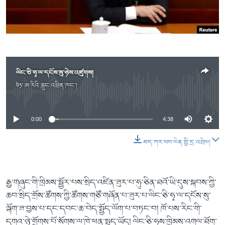
ཀར་
Learning English
འཚོལ་
དྲ་བརྙན་གསར་འགྱུར།
བགྲོ་གླེང་མདུན་ལྕོག
ཞིབ་
རྗེས་འབྲངས།
ཁ་བའི་མི་སྣ།
བསྐྱར་ཞིབ།
ལ་
བསྐྱོད།
བུད་མེད་ལེ་ཚན།
པོ་ཊི་ཁ་སི།
དཔེ་ཀློག
དཔེ་ཀློག
ལིང་ཅི་ཧྭ་ལ་དངོས་སུ་ཉེས་འཛུགས།
སྐད་ཡིག
ཆབ་སྲིད་བཙོན་པ་ངོ་སྤྲོད།
ཕ་ཡུལ་གླེང་སྟེགས།
by
ཨ་རིའི་རླུང་འཕྲིན་ཁང་།
No media source currently available
ཆོས་རིག་ལེ་ཚན།
0:00
4:38
གཞོན་སྐྱེས་དང་ཤེས་ཡོན།
འཕྲོད་བསྟེན་དང་དོན་ལྡན་གྱི་མི་ཚེ།
ཐད་ཀར་ཕབ་ལེན་གྱི་དྲ་འབྲེལ།
གངས་རིའི་བྲག་ཅ།
བུད་མེད།
རྒྱ་གཞུང་གི་ཁྲིམས་སྦྱོར་པས་སྲིད་འཛིན་ཟུར་པ་ཧུ་ཅིན་ཐའོ་ཡི་དུས་སྐབས་ཀྱི་
སོ་ཡ་ལ། བོད་ཀྱི་གླུ་གཞས།
ཆབ་སྲིད་གྲོས་ཚོགས་ཀྱི་ཚོགས་གཙོ་གཞོན་པ་ཟུར་པ་ལིང་ཅི་ཧྭ་ལ་དངོས་སུ་
ལྐོག་ཟ་བྱས་པ་དང་དབང་ཆ་བེད་སྤྱོད་ལོག་པ་བཏང་བ། ཁོ་པས་རིང་གི་
དགའ་ཉེ་གྲོགས་པོ་སོགས་ལ་ཁེ་ཕན་སྤྲད་ཡོད། ལིང་ཅི་ཧྭས་ཁྲིམས་འགལ་ཐོག་