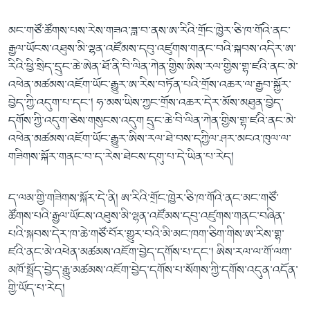
མང་གཙོ་ཚོགས་པས་རེས་གཟའ་ཟླ་བ་ནས་ཨ་རིའི་གྲོང་ཁྱེར་ཅི་ཁ་གོའི་ནང་
རྒྱལ་ཡོངས་འཐུས་མི་ལྷན་འཛོམས་དབུ་འཛུགས་གནང་བའི་སྐབས་འདིར་ཨ་
རིའི་ཕྱི་སྲིད་དྲུང་ཆེ་ཨེན་ཐོ་ནི་བི་ལིན་ཀེན་གྱིས་ཨིས་རལ་གྱིས་གྷ་ཛའི་ནང་མེ་
འཕེན་མཚམས་འཇོག་ཡོང་རྒྱུར་ཨ་རིས་བཏོན་པའི་གྲོས་འཆར་ལ་རྒྱབ་སྐྱོར་
བྱེད་ཀྱི་འདུག་པ་དང་། ཧ་མས་ཡིས་ཀྱང་གྲོས་འཆར་དེར་མོས་མཐུན་བྱེད་
དགོས་ཀྱི་འདུག་ཅེས་གསུངས་འདུག དྲུང་ཆེ་བི་ལིན་ཀེན་གྱིས་གྷ་ཛའི་ནང་མེ་
འཕེན་མཚམས་འཇོག་ཡོང་རྒྱུར་ཨིས་རལ་ཐེ་བས་དཀྱིལ་ཤར་མངའ་ཁུལ་ལ་
གཟིགས་སྐོར་གནང་བ་ད་རེས་ཐེངས་དགུ་པ་དེ་ཡིན་པ་རེད།
ད་ལམ་གྱི་གཟིགས་སྐོར་དེ་ནི། ཨ་རིའི་གྲོང་ཁྱེར་ཅི་ཁ་གོའི་ནང་མང་གཙོ་
ཚོགས་པའི་རྒྱལ་ཡོངས་འཐུས་མི་ལྷན་འཛོམས་དབུ་འཛུགས་གནང་བཞིན་
པའི་སྐབས་དེར་ཁ་ཆེ་གཙོ་བོར་གྱུར་བའི་མི་མང་ཁག་ཅིག་གིས་ཨ་རིས་གྷ་
ཛའི་ནང་མེ་འཕེན་མཚམས་འཇོག་བྱེད་དགོས་པ་དང་། ཨིས་རལ་ལ་གོ་ལག་
མཁོ་སྤྲོད་བྱེད་རྒྱུ་མཚམས་འཇོག་བྱེད་དགོས་པ་སོགས་ཀྱི་དགོས་འདུན་འདོན་
གྱི་ཡོད་པ་རེད།