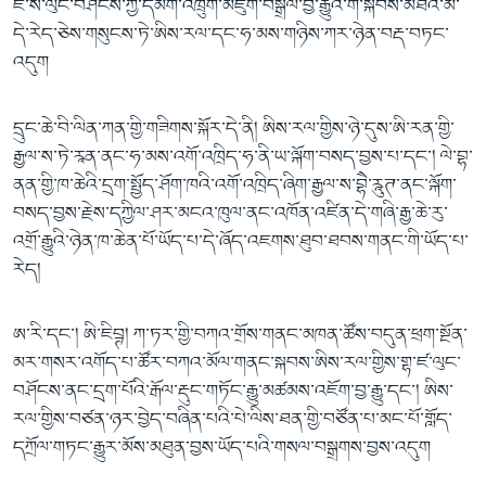
ཛ་ས་ལུང་བཤོངས་ཀྱི་དམག་འཁྲུག་མཇུག་བསྒྲིལ་བྱ་རྒྱུའི་གོ་སྐབས་མཐའ་མ་
དེ་རེད་ཅེས་གསུངས་ཏེ་ཨིས་རལ་དང་ཧ་མས་གཉིས་ཀར་ཉེན་བརྡ་བཏང་
འདུག
དྲུང་ཆེ་བི་ལིན་ཀན་གྱི་གཟིགས་སྐོར་དེ་ནི། ཨིས་རལ་གྱིས་ཉེ་དུས་ཨི་རན་གྱི་
རྒྱལ་ས་ཏེ་རཱན་ནང་ཧ་མས་འགོ་འཁྲིད་ཧ་ནི་ཡ་ལྐོག་བསད་བྱས་པ་དང་། ལེ་བྷ་
ནན་གྱི་ཁ་ཆེའི་དྲག་སྤྱོད་ཤོག་ཁའི་འགོ་འཁྲིད་ཞིག་རྒྱལ་ས་བྷཻ་རཱུཊ་ནང་ལྐོག་
བསད་བྱས་རྗེས་དཀྱིལ་ཤར་མངའ་ཁུལ་ནང་འཁོན་འཛིན་དེ་གཞི་རྒྱ་ཆེ་རུ་
འགྲོ་རྒྱུའི་ཉེན་ཁ་ཆེན་པོ་ཡོད་པ་དེ་ཞོད་འཇགས་ཐུབ་ཐབས་གནང་གི་ཡོད་པ་
རེད།
ཨ་རི་དང་། ཨི་ཇིབྚ། ཀ་ཏར་གྱི་བཀའ་གྲོས་གནང་མཁན་ཚོས་བདུན་ཕྲག་སྔོན་
མར་གསར་འགོད་པ་ཚོར་བཀའ་མོལ་གནང་སྐབས་ཨིས་རལ་གྱིས་གྷ་ཛ་ལུང་
བཤོངས་ནང་དྲག་པོའི་རྒོལ་རྡུང་གཏོང་རྒྱུ་མཚམས་འཇོག་བྱ་རྒྱུ་དང་། ཨིས་
རལ་གྱིས་བཙན་ཉར་བྱེད་བཞིན་པའི་པེ་ལིས་ཐན་གྱི་བཙོན་པ་མང་པོ་གློད་
དཀྲོལ་གཏང་རྒྱུར་མོས་མཐུན་བྱས་ཡོད་པའི་གསལ་བསྒྲགས་བྱས་འདུག