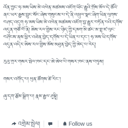
འོན་ཀྱང་ཧ་མས་ཡིས་མེ་འཕེན་མཚམས་འཇོག་ཡོང་རྒྱུའི་གྲོས་མོལ་དེ་ཚོའི་
ནང་ཡར་རྒྱས་བྱུང་སོང་ཞེས་གསུངས་པ་དེ་ནི་འཕྲུལ་སྣང་ཞིག་ཡིན་ལུགས་
བཤད་འདུག ཧ་མས་ཡིས་མེ་འཕེན་མཚམས་འཇོག་བྱ་རྒྱུར་བཏོན་པའི་དགོས་
འདུན་གཙོ་བོ་ནི། ཨིས་རལ་གྱིས་རང་ཉིད་ཀྱི་དམག་མི་ཚང་མ་གྷ་ཛ་ལུང་
བཤོངས་ནས་ཕྱིར་འཐེན་བྱེད་དགོས་པ་དེ་ཡིན་པ་དང་། ཧ་མས་ཡི་དགོས་
འདུན་འདིར་ཨིས་རལ་གྱིས་མོས་མཐུན་བྱེད་ཀྱི་མེད་པ་རེད།
རུའུ་ཀྲར་གསར་སྤེལ་ཁང་དང་ཨེ་ཨེཕ་པི་གསར་ཁང་ནས་བཏུས།
གསར་འགོད་པ། ཕུན་ཚོགས་ཚེ་རིང་།
ཞུ་དག་རྩོམ་སྒྲིག་པ། རྣམ་རྒྱལ་ཤཱསྟྲཱི།
འགྲེམ་སྤེལ།
Follow us