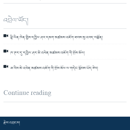
འབྲེལ་ཡོད།
བྷི་ལིན་ཁེན་གྱིས་དཀྱིལ་ཤར་དམག་མཚམས་འཇོག་ཐབས་སུ་འབད་བརྩོན།
ཁ་ཊར་དུ་དཀྱིལ་ཤར་མེ་འཕེན་མཚམས་འཇོག་གི་གྲོས་མོལ།
ཨ་རིས་མེ་འཕེན་མཚམས་འཇོག་གི་གྲོས་མོལ་ལ་གདེང་སྤོབས་ཡོད་ཟེར།
Continue reading
རྗེས་འབྲངས།