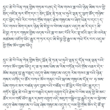
དྲུང་ཆེ་བི་ལིན་ཀན་གྱིས་གཏམ་བཤད་དེ་རེས་གཟའ་ཟླ་བའི་ཉིན་ཨིས་རལ་གྱི་
སྲིད་འཛིན་ཧར་ཛོག་དང་། སྲིད་བློན་ནེ་ཏན་ཡ་ཧུའི་ལྷན་དུ་ཕྱག་ཚོད་གཉིས་
དང་ཕྱེད་ཀའི་རིང་བཀའ་གྲོས་གནང་རྗེས་གསུངས་པ་ཞིག་ཡིན་པ་དང་། ད་
རིང་གཟའ་མིག་དམར་ཉིན་ཨི་ཇིབྚ་ལ་ཕེབས་འཆར་འདུག ཨ་རི་དང་། ཨི་
ཇིབྚ། ཀ་ཏར་གསུམ་གྱིས་འདས་པའི་ཟླ་བ་མང་པོའི་རིང་གྷ་ཛའི་ནང་མེ་འཕེན་
མཚམས་འཇོག་ཡོང་རྒྱུར་ཀ་ཏར་དང་ཨི་ཇིབྚ་གྱི་རྒྱལ་ས་ཀཡེ་རོར་བར་འདུམ་
གྱི་གྲོས་མོལ་བྱས་ཡོད།
དྲུང་ཆེ་བི་ལིན་ཀེན་གྱིས་སྲིད་བློན་ནེ་ཏན་ཡ་ཧུའི་ལྷན་དུ་དོན་ཕན་ལྡན་པའི་
བཀའ་མོལ་བྱས་ཡོད། ད་ཆ་ཧ་མས་ཡིས་ཨ་རིས་བཏོན་པའི་གྲོས་འཆར་དེར་
མོས་མཐུན་བྱ་རྒྱུ་བསྡད་འདུག་ཅེས་གསུངས་འདུག རེས་གཟའ་ཟླ་བའི་ཉིན་
གསར་འགོད་པ་ཚོར་བཀའ་མོལ་གནང་བའི་སྐབས་གསུངས་དོན་ལ་ ཧ་མས་
ཡིས་གཏའ་མར་བཙན་ཉར་བྱས་པའི་བཙོན་པ་ཚོ་ཕྱིར་ལོག་ཡོང་རྒྱུ་དང་།
གཏོར་སྐྱོན་ཆེ་བའི་ཟླ་བ་བཅུའི་དམག་འཁྲུག་དེའི་རྗེས་པེ་ལིས་ཐན་གྱི་མི་མང་
ཚོར་ངལ་གསོ་ཐོབ་རྒྱུར་དམག་འཁྲུག་འདི་མཇུག་བསྒྲིལ་བྱ་རྒྱུའི་དུས་ལ་སླེབས་
འདུག་ཅེས་གསུངས་པ་ཡིན་ཞེས་གསུངས་འདུག ད་ལམ་གྱི་གྲོས་མོལ་དེ་ཚོ་གྷ་