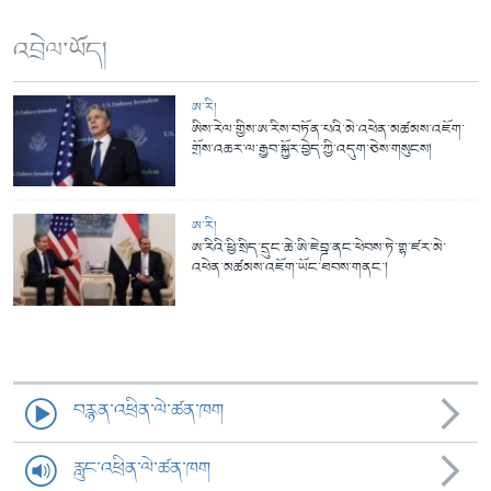
འབྲེལ་ཡོད།
ཨ་རི།
ཨིས་རེལ་གྱིས་ཨ་རིས་བཏོན་པའི་མེ་འཕེན་མཚམས་འཇོག་
གྲོས་འཆར་ལ་རྒྱབ་སྐྱོར་བྱེད་ཀྱི་འདུག་ཅེས་གསུངས།
ཨ་རི།
ཨ་རིའི་ཕྱི་སྲིད་དྲུང་ཆེ་ཨི་ཇེབྜ་ནང་ཕེབས་ཏེ་གྷ་ཛར་མེ་
འཕེན་མཚམས་འཇོག་ཡོང་ཐབས་གནང་།
བརྙན་འཕྲིན་ལེ་ཚན་ཁག
རླུང་འཕྲིན་ལེ་ཚན་ཁག