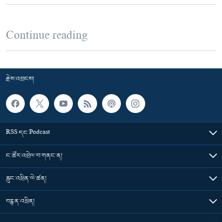
Continue reading
རྗེས་འབྲངས།
RSS དང་Podcast
ང་ཚོར་འབྲེལ་བ་གནང་ན།
རླུང་འཕྲིན་ལེ་ཚན།
བརྙན་འཕྲིན།