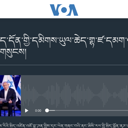
སྲིད་དོན་གྱི་དམིགས་ཡུལ་ཆེད་གྷ་ཛ་དམག
ས་གསུངས།
No media source currently availabl
0:00
་ཨ་རིའི་སྲིད་འཛིན་འཇོ་བྷ་ཌན་གྱིས་དྭང་ལེན་གནང་བའི་ནང་ཨིསི་རལ་གྱི་སྲིད་བློན་ནཌ་