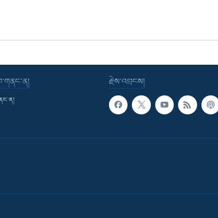
་བ་གནང་ན།
རྗེས་འབྲངས།
གནང་ན།