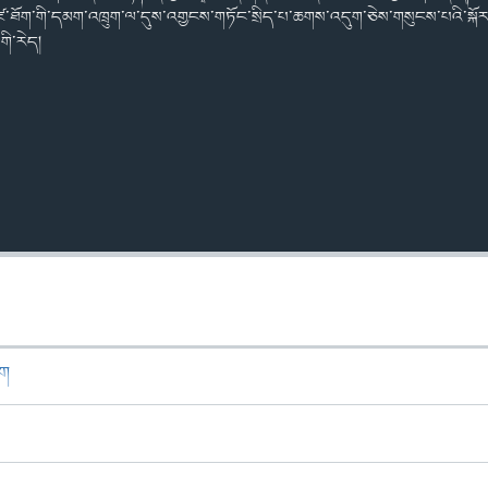
་གྷ་ཛ་ཐོག་གི་དམག་འཁྲུག་ལ་དུས་འགྱངས་གཏོང་སྲིད་པ་ཆགས་འདུག་ཅེས་གསུངས་པའི་སྐོ
གི་རེད།
ཁག