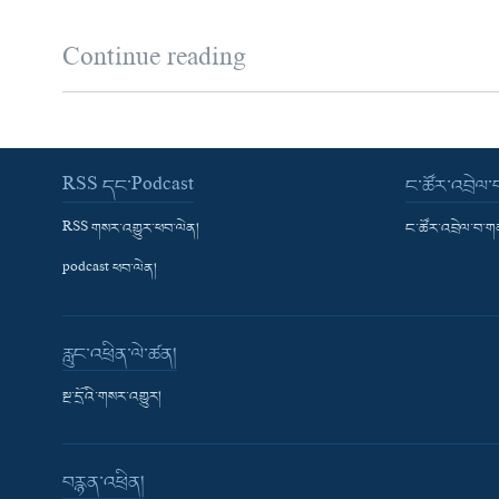
Continue reading
RSS དང་Podcast
ང་ཚོར་འབྲེལ
RSS གསར་འགྱུར་ཕབ་ལེན།
ང་ཚོར་འབྲེལ་བ་
podcast ཕབ་ལེན།
རླུང་འཕྲིན་ལེ་ཚན།
སྔ་དྲོའི་གསར་འགྱུར།
བརྙན་འཕྲིན།