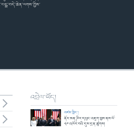
ར་པདྨ་བདེ་ཆེན་ལགས་ཀྱིས་
འབྲེལ་ཡོད།
འཛམ་གླིང་།
ནོར་མན་ཌིར་དཔུང་འཇུག་བྱས་ནས་ལོ་
༨༠་འཁོར་བའི་དུས་དྲན་ཚུགས།