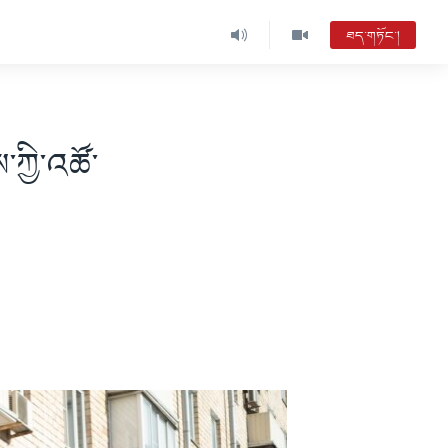
ཐད་གཏོང་།
་ཀྱི་འཚོ་