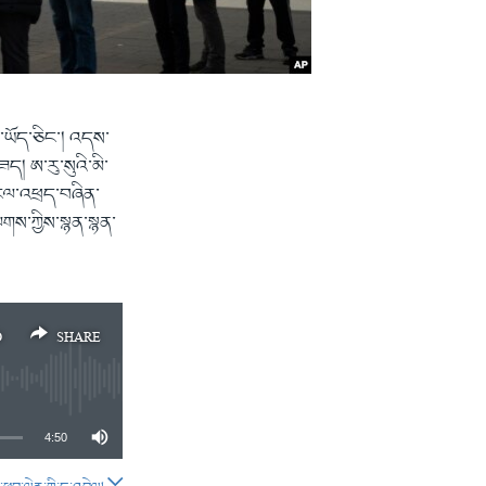
ན་ཡོད་ཅིང་། འདས་
ད། ཨ་རུ་སུའི་མི་
་ངལ་འཕྲད་བཞིན་
ལགས་ཀྱིས་སྙན་སྙན་
D
SHARE
4:50