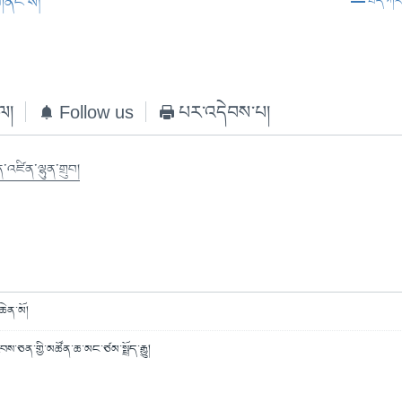
གནང་ས།
ཐད་ཀར་ཕ
EMBED
ེལ།
Follow us
པར་འདེབས་པ།
་འཛིན་ལྷུན་གྲུབ།
ཆེན་མོ།
ས་ཅན་གྱི་མཚོན་ཆ་མང་ཙམ་སྤྲོད་རྒྱུ།