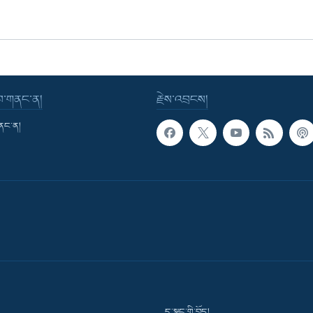
་བ་གནང་ན།
རྗེས་འབྲངས།
གནང་ན།
དྲ་སྣང་གི་བོད།