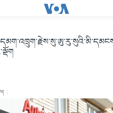
ི་དམག་འཁྲུག་རྗེས་སུ་ཨུ་རུ་སུའི་མི་དམངས
་ལྡོག
ེལ།