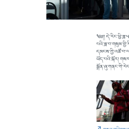
༄༅།། དེ་རིང་ཕྱི་ཟ
པའི་ཟླ་བ་གསུམ་གྱི
དམངས་ཀྱི་འཚོ་བ་ལ
ཡོད་པའི་སྐོར། གས
སྒྲོན་ཞུ་གནང་གི་རེད