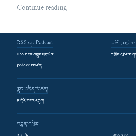
Continue reading
RSS དང་Podcast
ང་ཚོར་འབྲེལ
RSS གསར་འགྱུར་ཕབ་ལེན།
ང་ཚོར་འབྲེལ་བ་
podcast ཕབ་ལེན།
རླུང་འཕྲིན་ལེ་ཚན།
སྔ་དྲོའི་གསར་འགྱུར།
བརྙན་འཕྲིན།
ཀུན་གླེང་།
གསར་འགྱུར།