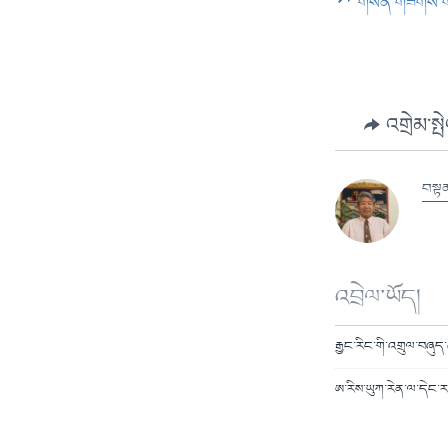
གསན་གཟིགས་
འགྲེམ་སྤ
བསྟན
འབྲེལ་ཡོད།
རྒྱང་རིང་གི་འགྲུལ་བཞུད་
ཨ་རིས་ཡུཀ་རེན་ལ་དེང་རབ