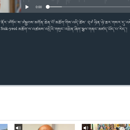
0:00
སྤྱི་ནོར་༧གོང་ས་༧སྐྱབས་མགོན་ཆེན་པོ་མཆོག་གིས་འདི་ཚེས་ ༢༧ ཉིན་ཉེ་ཆར་གསར་དུ་འདེ
on Suk-yeol མཆོག་ལ་འཚམས་འདྲིའི་གསུང་འཕྲིན་ཞིག་སྩལ་གནང་མཛད་ཡོད་པ་རེད་།