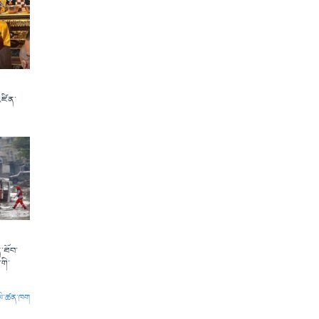
འཛིན་
་ཐོབ་
གི་
ལེ་ཚན་ཁག