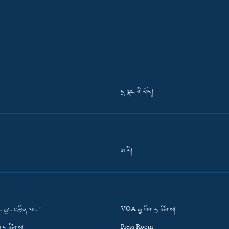
དྲ་སྣང་གི་བོད།
ཨ་རི།
་རླུང་འཕྲིན་ཁང་།
VOA རྒྱ་ཡིག་དྲ་ཚིགས།
་དྲ་ཚིགས།
Press Room