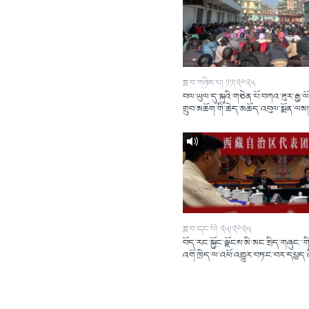
ཟླ་བ་གཉིས་པ། ༡༡།༢༠༢༥
བལ་ཡུལ་དུ་སྐུའི་གཅེན་པོ་བཀའ་ཟུར་རྒྱ་ལ
གྲུབ་མཆོག་གི་ཆེད་མཆོད་འབུལ་སྨོན་ལམ
ཟླ་བ་དང་པོ། ༢༥།༢༠༢༥
བོད་རང་སྐྱོང་ལྗོངས་མི་མང་སྲིད་གཞུང་་གི
འགོ་ཁྲིད་ལ་འཕོ་འགྱུར་བཏང་བར་དཔྱད་