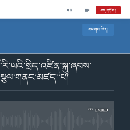
ཐད་གཏོང་།
མངགས་ལེན།
རི་ཡའི་སྲིད་འཛིན་སྐུ་ཞབས་
ན་སྩལ་གནང་མཛད་་པ།
EMBED
e