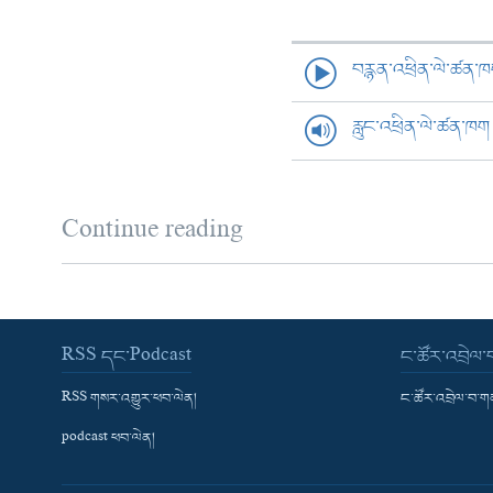
བརྙན་འཕྲིན་ལེ་ཚན་
རླུང་འཕྲིན་ལེ་ཚན་ཁག
Continue reading
RSS དང་Podcast
ང་ཚོར་འབྲེལ
RSS གསར་འགྱུར་ཕབ་ལེན།
ང་ཚོར་འབྲེལ་བ་
podcast ཕབ་ལེན།