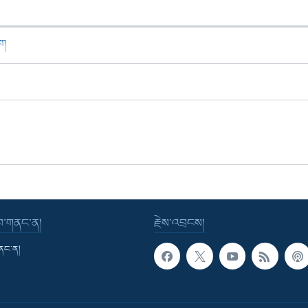
ཁག
་བ་གནང་ན།
རྗེས་འབྲངས།
གནང་ན།