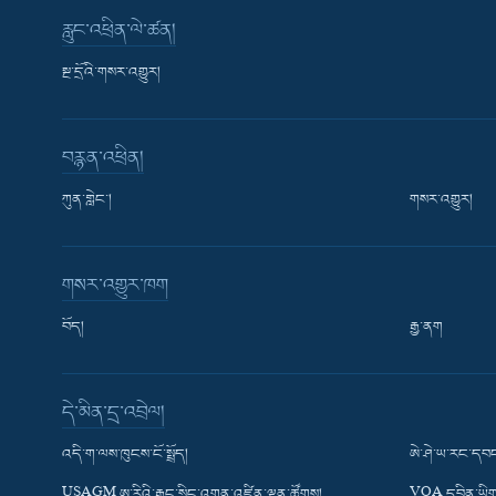
རླུང་འཕྲིན་ལེ་ཚན།
སྔ་དྲོའི་གསར་འགྱུར།
བརྙན་འཕྲིན།
ཀུན་གླེང་།
གསར་འགྱུར།
གསར་འགྱུར་ཁག
བོད།
རྒྱ་ནག
Learning English
དེ་མིན་དྲ་འབྲེལ།
རྗེས་འབྲངས།
འདི་ག་ལས་ཁུངས་ངོ་སྤྲོད།
ཨེ་ཤེ་ཡ་རང་དབང
USAGM ཨ་རིའི་རྒྱང་སྲིང་འགན་འཛིན་ལྷན་ཚོགས།
VOA དབྱིན་ཡིག