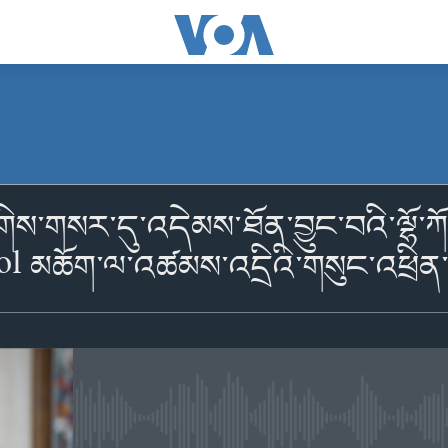
མངགས་ལེན།
ས་གསར་དུ་འདེམས་ཐོན་བྱུང་བའི་ལྷོ་ཀོ་
l མཆོག་ལ་འཚམས་འདྲིའི་གསུང་འཕྲི
མངགས་ལེན།
No media source currently availabl