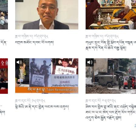
ཟླ་བ་གཉིས་པ། ༠༦།༢༠༢༥
ཟླ་བ་གཉིས་པ། ༠༦།༢༠༢༥
ོ་དོན་
བཀྲས་མཐོང་དབང་བོ་ལགས།
གཡུང་དྲུང་བོན་གྱི་སློབ་དཔོན་བསྟན་
།
རྣམ་དག་རིན་པོ་ཆེའི་བརྒྱ་སྟོན།
ཟླ་བ་དང་པོ། ༡༥།༢༠༢༥
ཟླ་བ་དང་པོ། ༠༣།༢༠༢༥
་་
སྙེ་མོའི་ཨ་ནེ་དང་གྱེན་ལངས་ལས་འགུལ།
ཨིས་རལ་གྱིས་གྷ་ཛའི་ནང་འཕྲོད་བསྟེན
ཞིབ།
ཐང་ལ་ཡ་ང་མེད་པར་རྡོག་རོལ་གཏོང་
འདུག་ཅེས་སྐྱོན་བརྗོད་བྱས།