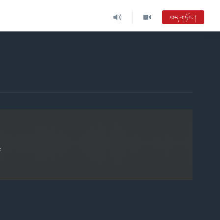
ཐད་གཏོང་།
EMBED
e
EMBED