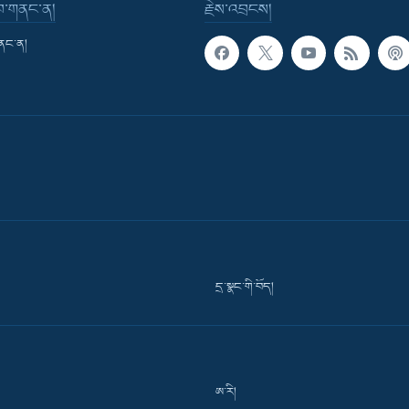
་བ་གནང་ན།
རྗེས་འབྲངས།
གནང་ན།
དྲ་སྣང་གི་བོད།
ཨ་རི།