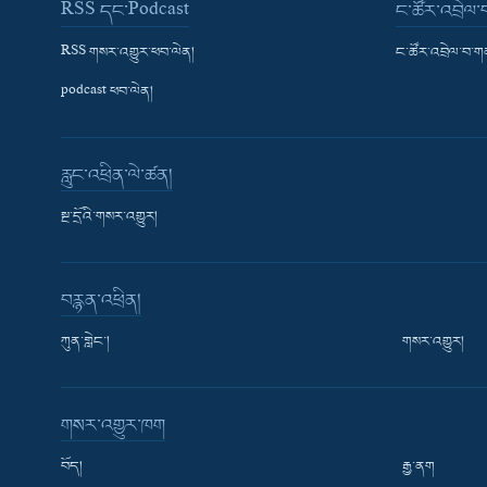
RSS དང་Podcast
ང་ཚོར་འབྲེལ
RSS གསར་འགྱུར་ཕབ་ལེན།
ང་ཚོར་འབྲེལ་བ་
podcast ཕབ་ལེན།
རླུང་འཕྲིན་ལེ་ཚན།
སྔ་དྲོའི་གསར་འགྱུར།
བརྙན་འཕྲིན།
ཀུན་གླེང་།
གསར་འགྱུར།
གསར་འགྱུར་ཁག
བོད།
རྒྱ་ནག