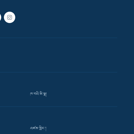
ཁ་བའི་མི་སྣ།
འཛམ་གླིང་།