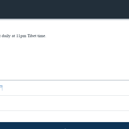
daily at 11pm Tibet time.
ཁག