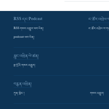
RSS དང་Podcast
ང་ཚོར་འབྲེལ
RSS གསར་འགྱུར་ཕབ་ལེན།
ང་ཚོར་འབྲེལ་བ་
podcast ཕབ་ལེན།
རླུང་འཕྲིན་ལེ་ཚན།
སྔ་དྲོའི་གསར་འགྱུར།
བརྙན་འཕྲིན།
ཀུན་གླེང་།
གསར་འགྱུར།