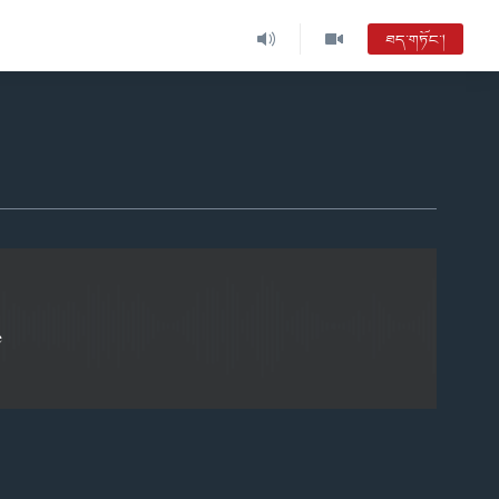
ཐད་གཏོང་།
EMBED
e
EMBED