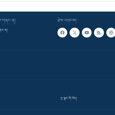
་བ་གནང་ན།
རྗེས་འབྲངས།
གནང་ན།
དྲ་སྣང་གི་བོད།