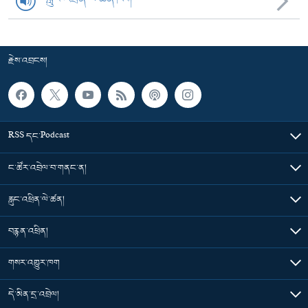
རྗེས་འབྲངས།
RSS དང་Podcast
ང་ཚོར་འབྲེལ་བ་གནང་ན།
རླུང་འཕྲིན་ལེ་ཚན།
བརྙན་འཕྲིན།
གསར་འགྱུར་ཁག
དེ་མིན་དྲ་འབྲེལ།