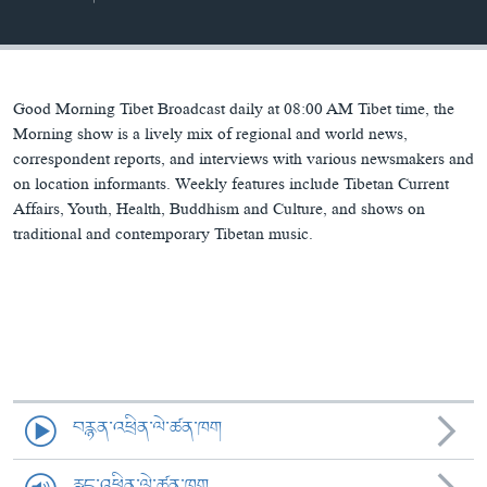
ཀར་
Learning English
འཚོལ་
དྲ་བརྙན་གསར་འགྱུར།
བགྲོ་གླེང་མདུན་ལྕོག
ཞིབ་
རྗེས་འབྲངས།
ཁ་བའི་མི་སྣ།
བསྐྱར་ཞིབ།
ལ་
བསྐྱོད།
བུད་མེད་ལེ་ཚན།
པོ་ཊི་ཁ་སི།
Good Morning Tibet Broadcast daily at 08:00 AM Tibet time, the
Morning show is a lively mix of regional and world news,
དཔེ་ཀློག
དཔེ་ཀློག
correspondent reports, and interviews with various newsmakers and
སྐད་ཡིག
on location informants. Weekly features include Tibetan Current
ཆབ་སྲིད་བཙོན་པ་ངོ་སྤྲོད།
ཕ་ཡུལ་གླེང་སྟེགས།
Affairs, Youth, Health, Buddhism and Culture, and shows on
ཆོས་རིག་ལེ་ཚན།
traditional and contemporary Tibetan music.
གཞོན་སྐྱེས་དང་ཤེས་ཡོན།
འཕྲོད་བསྟེན་དང་དོན་ལྡན་གྱི་མི་ཚེ།
གངས་རིའི་བྲག་ཅ།
བུད་མེད།
སོ་ཡ་ལ། བོད་ཀྱི་གླུ་གཞས།
བརྙན་འཕྲིན་ལེ་ཚན་ཁག
རླུང་འཕྲིན་ལེ་ཚན་ཁག