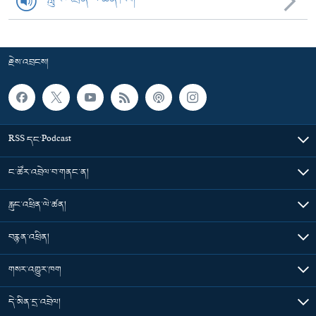
རྗེས་འབྲངས།
RSS དང་Podcast
ང་ཚོར་འབྲེལ་བ་གནང་ན།
རླུང་འཕྲིན་ལེ་ཚན།
བརྙན་འཕྲིན།
གསར་འགྱུར་ཁག
དེ་མིན་དྲ་འབྲེལ།