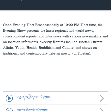
ཀར་
Learning English
འཚོལ་
དྲ་བརྙན་གསར་འགྱུར།
བགྲོ་གླེང་མདུན་ལྕོག
ཞིབ་
རྗེས་འབྲངས།
ཁ་བའི་མི་སྣ།
བསྐྱར་ཞིབ།
ལ་
བསྐྱོད།
བུད་མེད་ལེ་ཚན།
པོ་ཊི་ཁ་སི།
Good Evening Tibet Broadcast daily at 10:00 PM Tibet time, the
Evening Show presents the latest regional and world news,
དཔེ་ཀློག
དཔེ་ཀློག
correspondent reports, and interviews with various newsmakers and
སྐད་ཡིག
on location informants. Weekly features include Tibetan Current
ཆབ་སྲིད་བཙོན་པ་ངོ་སྤྲོད།
ཕ་ཡུལ་གླེང་སྟེགས།
Affairs, Youth, Health, Buddhism and Culture, and shows on
ཆོས་རིག་ལེ་ཚན།
traditional and contemporary Tibetan music. (in Tibetan).
གཞོན་སྐྱེས་དང་ཤེས་ཡོན།
འཕྲོད་བསྟེན་དང་དོན་ལྡན་གྱི་མི་ཚེ།
གངས་རིའི་བྲག་ཅ།
བུད་མེད།
སོ་ཡ་ལ། བོད་ཀྱི་གླུ་གཞས།
བརྙན་འཕྲིན་ལེ་ཚན་ཁག
རླུང་འཕྲིན་ལེ་ཚན་ཁག