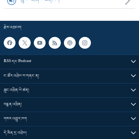
རྗེས་འབྲངས།
RSS དང་Podcast
ང་ཚོར་འབྲེལ་བ་གནང་ན།
རླུང་འཕྲིན་ལེ་ཚན།
བརྙན་འཕྲིན།
གསར་འགྱུར་ཁག
དེ་མིན་དྲ་འབྲེལ།