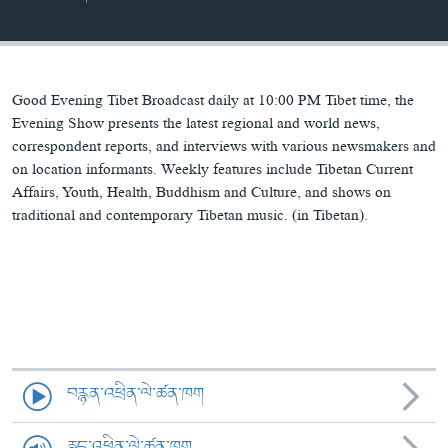
ཀར་
Learning English
འཚོལ་
དྲ་བརྙན་གསར་འགྱུར།
བགྲོ་གླེང་མདུན་ལྕོག
ཞིབ་
རྗེས་འབྲངས།
ཁ་བའི་མི་སྣ།
བསྐྱར་ཞིབ།
ལ་
བསྐྱོད།
བུད་མེད་ལེ་ཚན།
པོ་ཊི་ཁ་སི།
Good Evening Tibet Broadcast daily at 10:00 PM Tibet time, the
Evening Show presents the latest regional and world news,
དཔེ་ཀློག
དཔེ་ཀློག
correspondent reports, and interviews with various newsmakers and
སྐད་ཡིག
on location informants. Weekly features include Tibetan Current
ཆབ་སྲིད་བཙོན་པ་ངོ་སྤྲོད།
ཕ་ཡུལ་གླེང་སྟེགས།
Affairs, Youth, Health, Buddhism and Culture, and shows on
ཆོས་རིག་ལེ་ཚན།
traditional and contemporary Tibetan music. (in Tibetan).
གཞོན་སྐྱེས་དང་ཤེས་ཡོན།
འཕྲོད་བསྟེན་དང་དོན་ལྡན་གྱི་མི་ཚེ།
གངས་རིའི་བྲག་ཅ།
བུད་མེད།
སོ་ཡ་ལ། བོད་ཀྱི་གླུ་གཞས།
བརྙན་འཕྲིན་ལེ་ཚན་ཁག
རླུང་འཕྲིན་ལེ་ཚན་ཁག