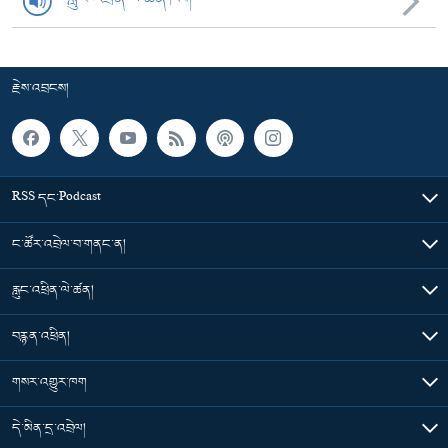
རྗེས་འབྲངས།
RSS དང་Podcast
ང་ཚོར་འབྲེལ་བ་གནང་ན།
རླུང་འཕྲིན་ལེ་ཚན།
བརྙན་འཕྲིན།
གསར་འགྱུར་ཁག
དེ་མིན་དྲ་འབྲེལ།