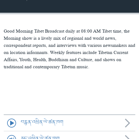
ཀར་
Learning English
འཚོལ་
དྲ་བརྙན་གསར་འགྱུར།
བགྲོ་གླེང་མདུན་ལྕོག
ཞིབ་
རྗེས་འབྲངས།
ཁ་བའི་མི་སྣ།
བསྐྱར་ཞིབ།
ལ་
བསྐྱོད།
བུད་མེད་ལེ་ཚན།
པོ་ཊི་ཁ་སི།
Good Morning Tibet Broadcast daily at 08:00 AM Tibet time, the
Morning show is a lively mix of regional and world news,
དཔེ་ཀློག
དཔེ་ཀློག
correspondent reports, and interviews with various newsmakers and
སྐད་ཡིག
on location informants. Weekly features include Tibetan Current
ཆབ་སྲིད་བཙོན་པ་ངོ་སྤྲོད།
ཕ་ཡུལ་གླེང་སྟེགས།
Affairs, Youth, Health, Buddhism and Culture, and shows on
ཆོས་རིག་ལེ་ཚན།
traditional and contemporary Tibetan music.
གཞོན་སྐྱེས་དང་ཤེས་ཡོན།
འཕྲོད་བསྟེན་དང་དོན་ལྡན་གྱི་མི་ཚེ།
གངས་རིའི་བྲག་ཅ།
བུད་མེད།
སོ་ཡ་ལ། བོད་ཀྱི་གླུ་གཞས།
བརྙན་འཕྲིན་ལེ་ཚན་ཁག
རླུང་འཕྲིན་ལེ་ཚན་ཁག