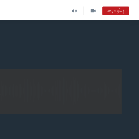
ཐད་གཏོང་།
EMBED
e
EMBED