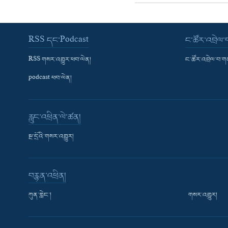
RSS དང་Podcast
ང་ཚོར་འབྲེལ
RSS གསར་འགྱུར་ཕབ་ལེན།
ང་ཚོར་འབྲེལ་བ་
podcast ཕབ་ལེན།
རླུང་འཕྲིན་ལེ་ཚན།
སྔ་དྲོའི་གསར་འགྱུར།
བརྙན་འཕྲིན།
ཀུན་གླེང་།
གསར་འགྱུར།