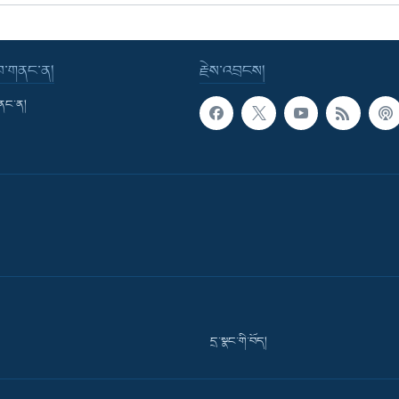
་བ་གནང་ན།
རྗེས་འབྲངས།
གནང་ན།
དྲ་སྣང་གི་བོད།