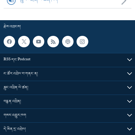
རྗེས་འབྲངས།
RSS དང་Podcast
ང་ཚོར་འབྲེལ་བ་གནང་ན།
རླུང་འཕྲིན་ལེ་ཚན།
བརྙན་འཕྲིན།
གསར་འགྱུར་ཁག
དེ་མིན་དྲ་འབྲེལ།