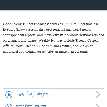
ཀར་
Learning English
འཚོལ་
དྲ་བརྙན་གསར་འགྱུར།
བགྲོ་གླེང་མདུན་ལྕོག
ཞིབ་
རྗེས་འབྲངས།
ཁ་བའི་མི་སྣ།
བསྐྱར་ཞིབ།
ལ་
བསྐྱོད།
བུད་མེད་ལེ་ཚན།
པོ་ཊི་ཁ་སི།
Good Evening Tibet Broadcast daily at 10:00 PM Tibet time, the
Evening Show presents the latest regional and world news,
དཔེ་ཀློག
དཔེ་ཀློག
correspondent reports, and interviews with various newsmakers and
སྐད་ཡིག
on location informants. Weekly features include Tibetan Current
ཆབ་སྲིད་བཙོན་པ་ངོ་སྤྲོད།
ཕ་ཡུལ་གླེང་སྟེགས།
Affairs, Youth, Health, Buddhism and Culture, and shows on
ཆོས་རིག་ལེ་ཚན།
traditional and contemporary Tibetan music. (in Tibetan).
གཞོན་སྐྱེས་དང་ཤེས་ཡོན།
འཕྲོད་བསྟེན་དང་དོན་ལྡན་གྱི་མི་ཚེ།
གངས་རིའི་བྲག་ཅ།
བུད་མེད།
སོ་ཡ་ལ། བོད་ཀྱི་གླུ་གཞས།
བརྙན་འཕྲིན་ལེ་ཚན་ཁག
རླུང་འཕྲིན་ལེ་ཚན་ཁག