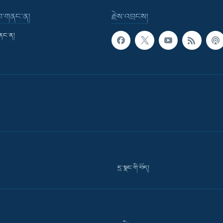
་བ་གནང་ན།
རྗེས་འབྲངས།
གནང་ན།
དྲ་སྣང་གི་བོད།