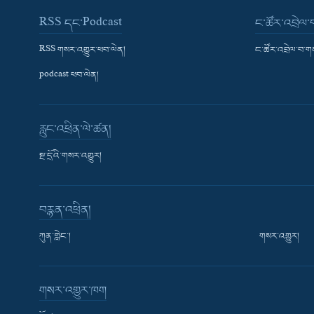
RSS དང་Podcast
ང་ཚོར་འབྲེལ
RSS གསར་འགྱུར་ཕབ་ལེན།
ང་ཚོར་འབྲེལ་བ་
podcast ཕབ་ལེན།
རླུང་འཕྲིན་ལེ་ཚན།
སྔ་དྲོའི་གསར་འགྱུར།
བརྙན་འཕྲིན།
ཀུན་གླེང་།
གསར་འགྱུར།
གསར་འགྱུར་ཁག