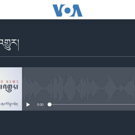
གྱུར།
No media source currently availabl
0:00