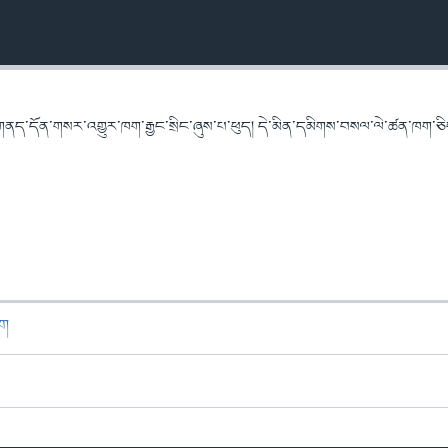
གནད་དོན་གསར་འགྱུར་ཁག་རྒྱང་སྲིང་ཞུས་པ་ཕུད། དེ་མིན་དམིགས་བསལ་ལེ་ཚན་ཁག་ཅིག
ཁག