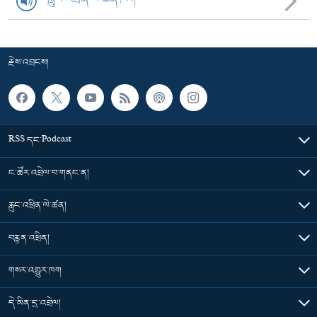
རྗེས་འབྲངས།
RSS དང་Podcast
ང་ཚོར་འབྲེལ་བ་གནང་ན།
རླུང་འཕྲིན་ལེ་ཚན།
བརྙན་འཕྲིན།
གསར་འགྱུར་ཁག
དེ་མིན་དྲ་འབྲེལ།