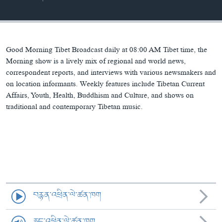
ཀར་
Learning English
འཚོལ་
དྲ་བརྙན་གསར་འགྱུར།
བགྲོ་གླེང་མདུན་ལྕོག
ཞིབ་
རྗེས་འབྲངས།
ཁ་བའི་མི་སྣ།
བསྐྱར་ཞིབ།
ལ་
བསྐྱོད།
བུད་མེད་ལེ་ཚན།
པོ་ཊི་ཁ་སི།
Good Morning Tibet Broadcast daily at 08:00 AM Tibet time, the
Morning show is a lively mix of regional and world news,
དཔེ་ཀློག
དཔེ་ཀློག
correspondent reports, and interviews with various newsmakers and
སྐད་ཡིག
on location informants. Weekly features include Tibetan Current
ཆབ་སྲིད་བཙོན་པ་ངོ་སྤྲོད།
ཕ་ཡུལ་གླེང་སྟེགས།
Affairs, Youth, Health, Buddhism and Culture, and shows on
ཆོས་རིག་ལེ་ཚན།
traditional and contemporary Tibetan music.
གཞོན་སྐྱེས་དང་ཤེས་ཡོན།
འཕྲོད་བསྟེན་དང་དོན་ལྡན་གྱི་མི་ཚེ།
གངས་རིའི་བྲག་ཅ།
བུད་མེད།
སོ་ཡ་ལ། བོད་ཀྱི་གླུ་གཞས།
བརྙན་འཕྲིན་ལེ་ཚན་ཁག
རླུང་འཕྲིན་ལེ་ཚན་ཁག