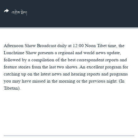
ཀར་
Learning English
འཚོལ་
དྲ་བརྙན་གསར་འགྱུར།
བགྲོ་གླེང་མདུན་ལྕོག
འགྲེམ་སྤེལ།
ཞིབ་
རྗེས་འབྲངས།
ཁ་བའི་མི་སྣ།
བསྐྱར་ཞིབ།
ལ་
བསྐྱོད།
བུད་མེད་ལེ་ཚན།
པོ་ཊི་ཁ་སི།
དཔེ་ཀློག
དཔེ་ཀློག
སྐད་ཡིག
Afternoon Show Broadcast daily at 12:00 Noon Tibet time, the
ཆབ་སྲིད་བཙོན་པ་ངོ་སྤྲོད།
ཕ་ཡུལ་གླེང་སྟེགས།
Lunchtime Show presents a regional and world news update,
followed by a compilation of the best correspondent reports and
ཆོས་རིག་ལེ་ཚན།
feature stories from the last two shows. An excellent program for
catching up on the latest news and hearing reports and programs
གཞོན་སྐྱེས་དང་ཤེས་ཡོན།
you may have missed in the morning or the previous night. (In
འཕྲོད་བསྟེན་དང་དོན་ལྡན་གྱི་མི་ཚེ།
Tibetan).
གངས་རིའི་བྲག་ཅ།
བུད་མེད།
སོ་ཡ་ལ། བོད་ཀྱི་གླུ་གཞས།