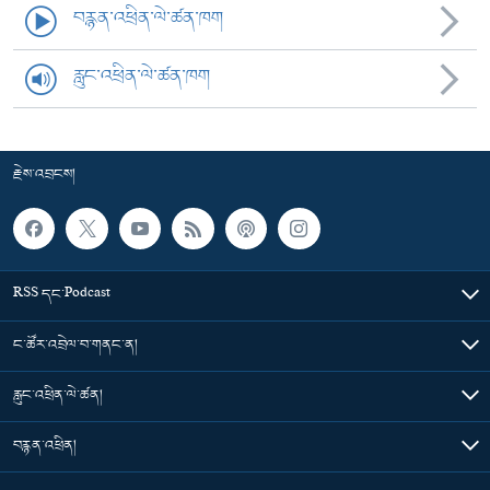
བརྙན་འཕྲིན་ལེ་ཚན་ཁག
རླུང་འཕྲིན་ལེ་ཚན་ཁག
རྗེས་འབྲངས།
RSS དང་Podcast
ང་ཚོར་འབྲེལ་བ་གནང་ན།
རླུང་འཕྲིན་ལེ་ཚན།
བརྙན་འཕྲིན།