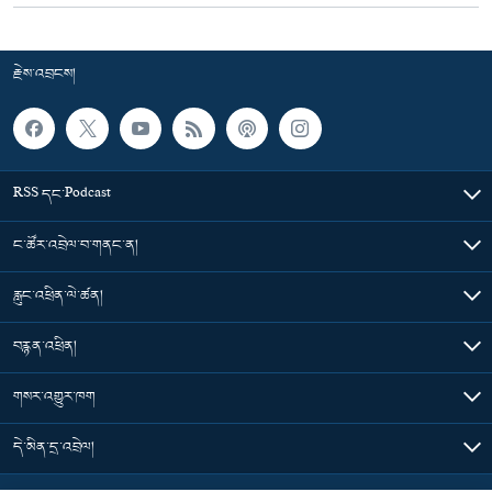
རྗེས་འབྲངས།
RSS དང་Podcast
ང་ཚོར་འབྲེལ་བ་གནང་ན།
རླུང་འཕྲིན་ལེ་ཚན།
བརྙན་འཕྲིན།
གསར་འགྱུར་ཁག
དེ་མིན་དྲ་འབྲེལ།