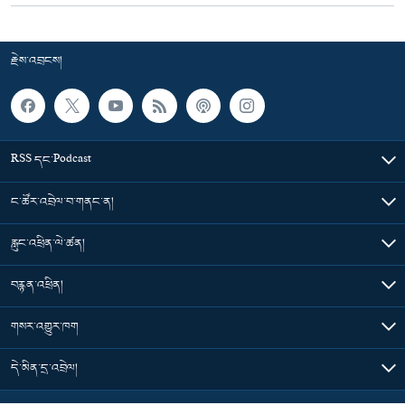
རྗེས་འབྲངས།
RSS དང་Podcast
ང་ཚོར་འབྲེལ་བ་གནང་ན།
རླུང་འཕྲིན་ལེ་ཚན།
བརྙན་འཕྲིན།
གསར་འགྱུར་ཁག
དེ་མིན་དྲ་འབྲེལ།