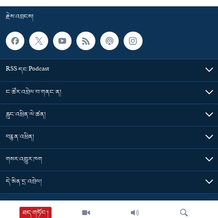
རྗེས་འབྲངས།
RSS དང་Podcast
ང་ཚོར་འབྲེལ་བ་གནང་ན།
རླུང་འཕྲིན་ལེ་ཚན།
བརྙན་འཕྲིན།
གསར་འགྱུར་ཁག
དེ་མིན་དྲ་འབྲེལ།
Tibet Time
ཐད་གཏོང་།