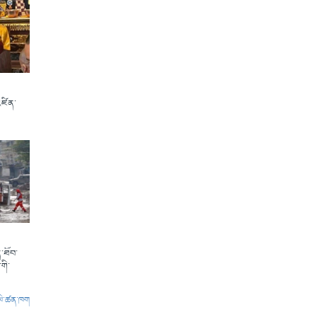
འཛིན་
་ཐོབ་
གི་
ལེ་ཚན་ཁག