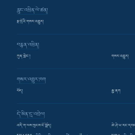
རླུང་འཕྲིན་ལེ་ཚན།
སྔ་དྲོའི་གསར་འགྱུར།
བརྙན་འཕྲིན།
ཀུན་གླེང་།
གསར་འགྱུར།
གསར་འགྱུར་ཁག
བོད།
རྒྱ་ནག
Learning English
དེ་མིན་དྲ་འབྲེལ།
རྗེས་འབྲངས།
འདི་ག་ལས་ཁུངས་ངོ་སྤྲོད།
ཨེ་ཤེ་ཡ་རང་དབང