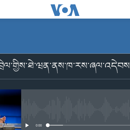
མངགས་ལེན།
བྲེལ་གྱིས་ཐེ་ཝན་ནས་ཁ་རས་ཞལ་འདེབས
མངགས་ལེན།
No media source currently availabl
0:00