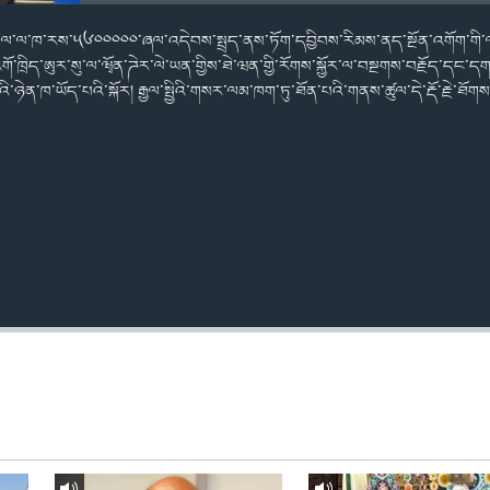
ྲེལ་ལ་ཁ་རས་༥༦༠༠༠༠༠་ཞལ་འདེབས་སྤྲད་ནས་ཏོག་དབྱིབས་རིམས་ནད་སྔོན་འགོག་གི་ལས་
འགོ་ཁྲིད་ཨུར་སུ་ལ་ཝྭོན་ཌེར་ལེ་ཡན་གྱིས་ཐེ་ཝན་གྱི་རོགས་སྐྱོར་ལ་བསྔགས་བརྗོད་དང་དག
ི་ཉེན་ཁ་ཡོད་པའི་སྐོར། རྒྱལ་སྤྱིའི་གསར་ལམ་ཁག་ཏུ་ཐོན་པའི་གནས་ཚུལ་དེ་རྡོ་རྗེ་ཐོགས་