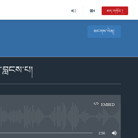
ཐད་གཏོང་།
མངགས་ལེན།
་བླངས་པ།
EMBED
e
2:56