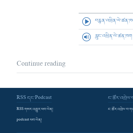
བརྙན་འཕྲིན་ལེ་ཚན་
རླུང་འཕྲིན་ལེ་ཚན་ཁག
Continue reading
RSS དང་Podcast
ང་ཚོར་འབྲེལ
RSS གསར་འགྱུར་ཕབ་ལེན།
ང་ཚོར་འབྲེལ་བ་
podcast ཕབ་ལེན།