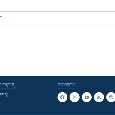
ཁག
་བ་གནང་ན།
རྗེས་འབྲངས།
གནང་ན།