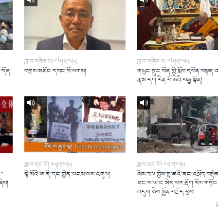
ཟླ་བ་གཉིས་པ། ༠༦།༢༠༢༥
ཟླ་བ་གཉིས་པ། ༠༦།༢༠༢༥
ོ་དོན་
བཀྲས་མཐོང་དབང་བོ་ལགས།
གཡུང་དྲུང་བོན་གྱི་སློབ་དཔོན་བསྟན་
།
རྣམ་དག་རིན་པོ་ཆེའི་བརྒྱ་སྟོན།
ཟླ་བ་དང་པོ། ༡༥།༢༠༢༥
ཟླ་བ་དང་པོ། ༠༣།༢༠༢༥
་་
སྙེ་མོའི་ཨ་ནེ་དང་གྱེན་ལངས་ལས་འགུལ།
ཨིས་རལ་གྱིས་གྷ་ཛའི་ནང་འཕྲོད་བསྟེན
ཞིབ།
ཐང་ལ་ཡ་ང་མེད་པར་རྡོག་རོལ་གཏོང་
འདུག་ཅེས་སྐྱོན་བརྗོད་བྱས།