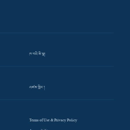
ཁ་བའི་མི་སྣ།
འཛམ་གླིང་།
Terms of Use & Privacy Policy