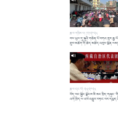
ཟླ་བ་གཉིས་པ། ༡༡།༢༠༢༥
བལ་ཡུལ་དུ་སྐུའི་གཅེན་པོ་བཀའ་ཟུར་རྒྱ་ལ
གྲུབ་མཆོག་གི་ཆེད་མཆོད་འབུལ་སྨོན་ལམ
ཟླ་བ་དང་པོ། ༢༥།༢༠༢༥
བོད་རང་སྐྱོང་ལྗོངས་མི་མང་སྲིད་གཞུང་་གི
འགོ་ཁྲིད་ལ་འཕོ་འགྱུར་བཏང་བར་དཔྱད་