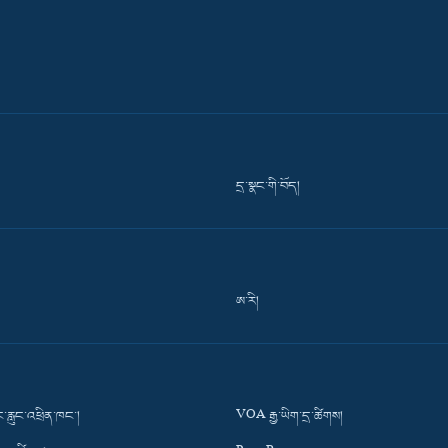
དྲ་སྣང་གི་བོད།
ཨ་རི།
་རླུང་འཕྲིན་ཁང་།
VOA རྒྱ་ཡིག་དྲ་ཚིགས།