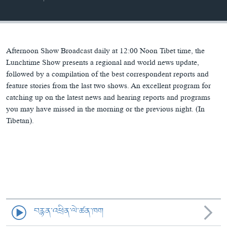
ཀར་
Learning English
འཚོལ་
དྲ་བརྙན་གསར་འགྱུར།
བགྲོ་གླེང་མདུན་ལྕོག
ཞིབ་
རྗེས་འབྲངས།
ཁ་བའི་མི་སྣ།
བསྐྱར་ཞིབ།
ལ་
བསྐྱོད།
བུད་མེད་ལེ་ཚན།
པོ་ཊི་ཁ་སི།
Afternoon Show Broadcast daily at 12:00 Noon Tibet time, the
Lunchtime Show presents a regional and world news update,
དཔེ་ཀློག
དཔེ་ཀློག
followed by a compilation of the best correspondent reports and
སྐད་ཡིག
feature stories from the last two shows. An excellent program for
ཆབ་སྲིད་བཙོན་པ་ངོ་སྤྲོད།
ཕ་ཡུལ་གླེང་སྟེགས།
catching up on the latest news and hearing reports and programs
ཆོས་རིག་ལེ་ཚན།
you may have missed in the morning or the previous night. (In
Tibetan).
གཞོན་སྐྱེས་དང་ཤེས་ཡོན།
འཕྲོད་བསྟེན་དང་དོན་ལྡན་གྱི་མི་ཚེ།
གངས་རིའི་བྲག་ཅ།
བུད་མེད།
སོ་ཡ་ལ། བོད་ཀྱི་གླུ་གཞས།
བརྙན་འཕྲིན་ལེ་ཚན་ཁག