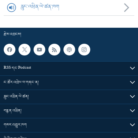
རླུང་འཕྲིན་ལེ་ཚན་ཁག
རྗེས་འབྲངས།
RSS དང་Podcast
ང་ཚོར་འབྲེལ་བ་གནང་ན།
རླུང་འཕྲིན་ལེ་ཚན།
བརྙན་འཕྲིན།
གསར་འགྱུར་ཁག